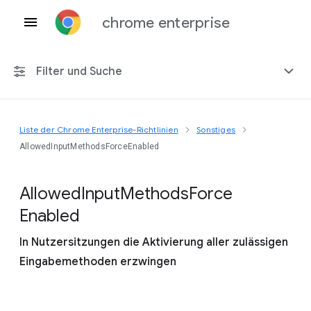
chrome enterprise
Filter und Suche
Liste der Chrome Enterprise-Richtlinien
Sonstiges
Alle Plattformen
AllowedInputMethodsForceEnabled
Chrome 151
Allowed
Input
Methods
Force
Enabled
In Nutzersitzungen die Aktivierung aller zulässigen
Einschließlich eingestellter Richtlinien
Eingabemethoden erzwingen