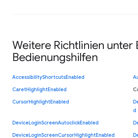
Weitere Richtlinien unter
Bedienungshilfen
Accessibility
Shortcuts
Enabled
Au
Caret
Highlight
Enabled
C
Cursor
Highlight
Enabled
D
d
Device
Login
Screen
Autoclick
Enabled
D
Device
Login
Screen
Cursor
Highlight
Enabled
D