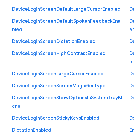
Device
Login
Screen
Default
Large
Cursor
Enabled
D
Device
Login
Screen
Default
Spoken
Feedback
Ena
D
bled
e
Device
Login
Screen
Dictation
Enabled
D
Device
Login
Screen
High
Contrast
Enabled
D
b
Device
Login
Screen
Large
Cursor
Enabled
D
Device
Login
Screen
Screen
Magnifier
Type
D
Device
Login
Screen
Show
Options
In
System
Tray
M
D
enu
Device
Login
Screen
Sticky
Keys
Enabled
D
Dictation
Enabled
E