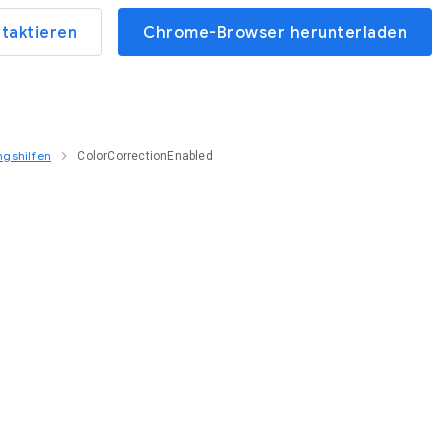
ntaktieren
Chrome-Browser herunterladen
ngshilfen
ColorCorrectionEnabled