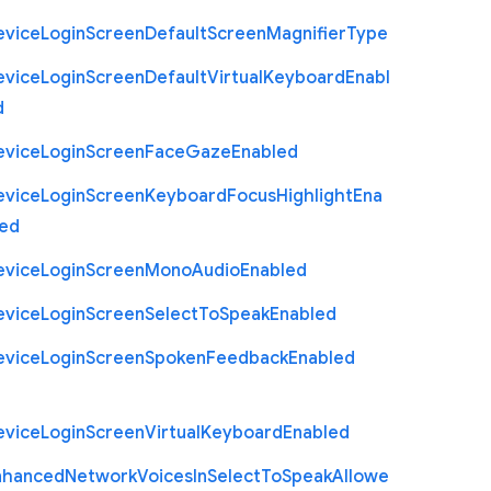
evice
Login
Screen
Default
Screen
Magnifier
Type
evice
Login
Screen
Default
Virtual
Keyboard
Enabl
d
evice
Login
Screen
Face
Gaze
Enabled
evice
Login
Screen
Keyboard
Focus
Highlight
Ena
led
evice
Login
Screen
Mono
Audio
Enabled
evice
Login
Screen
Select
To
Speak
Enabled
evice
Login
Screen
Spoken
Feedback
Enabled
evice
Login
Screen
Virtual
Keyboard
Enabled
nhanced
Network
Voices
In
Select
To
Speak
Allowe