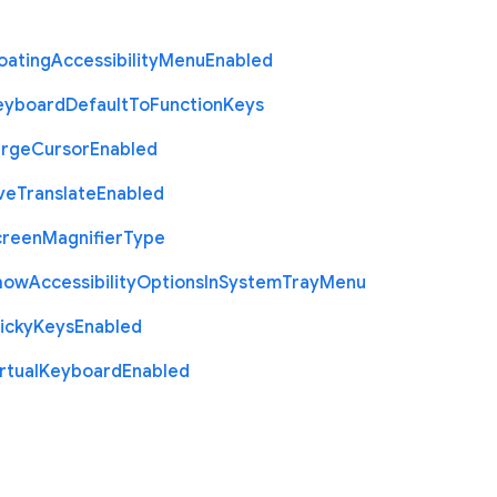
oating
Accessibility
Menu
Enabled
eyboard
Default
To
Function
Keys
arge
Cursor
Enabled
ve
Translate
Enabled
creen
Magnifier
Type
how
Accessibility
Options
In
System
Tray
Menu
icky
Keys
Enabled
rtual
Keyboard
Enabled