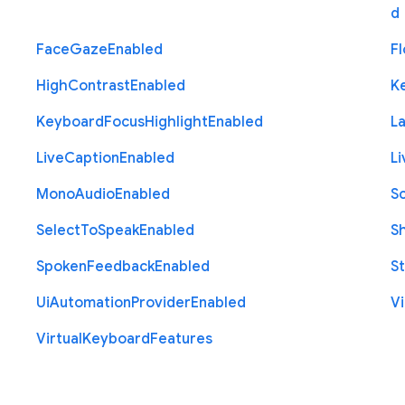
d
Face
Gaze
Enabled
Fl
High
Contrast
Enabled
K
Keyboard
Focus
Highlight
Enabled
L
Live
Caption
Enabled
Li
Mono
Audio
Enabled
S
Select
To
Speak
Enabled
S
Spoken
Feedback
Enabled
St
Ui
Automation
Provider
Enabled
Vi
Virtual
Keyboard
Features