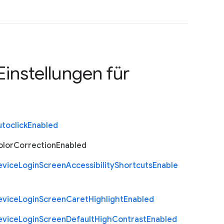
Einstellungen für
toclick
Enabled
olor
Correction
Enabled
evice
Login
Screen
Accessibility
Shortcuts
Enable
evice
Login
Screen
Caret
Highlight
Enabled
evice
Login
Screen
Default
High
Contrast
Enabled