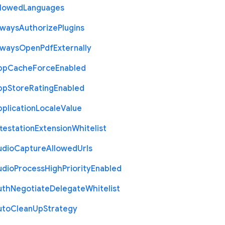
llowed
Languages
lways
Authorize
Plugins
lways
Open
Pdf
Externally
pp
Cache
Force
Enabled
pp
Store
Rating
Enabled
plication
Locale
Value
testation
Extension
Whitelist
udio
Capture
Allowed
Urls
udio
Process
High
Priority
Enabled
uth
Negotiate
Delegate
Whitelist
uto
Clean
Up
Strategy