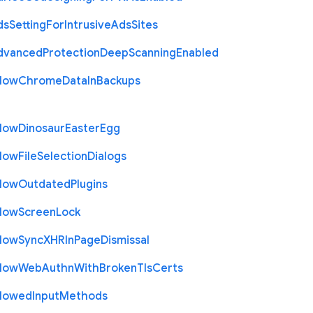
ds
Setting
For
Intrusive
Ads
Sites
dvanced
Protection
Deep
Scanning
Enabled
llow
Chrome
Data
In
Backups
llow
Dinosaur
Easter
Egg
llow
File
Selection
Dialogs
llow
Outdated
Plugins
llow
Screen
Lock
llow
Sync
X
H
R
In
Page
Dismissal
llow
Web
Authn
With
Broken
Tls
Certs
llowed
Input
Methods