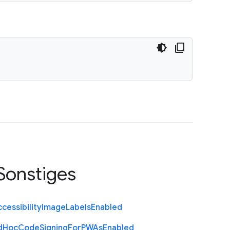
Sonstiges
cessibility
Image
Labels
Enabled
d
Hoc
Code
Signing
For
P
W
As
Enabled