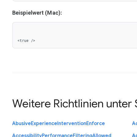
Beispielwert (Mac):
<true />
Weitere Richtlinien unter
Abusive
Experience
Intervention
Enforce
Ac
Accessibility
Performance
Filtering
Allowed
A