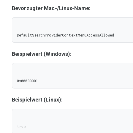
Bevorzugter Mac-/Linux-Name:
DefaultSearchProviderContextMenuAccessAllowed
Beispielwert (Windows):
0x00000001
Beispielwert (Linux):
true