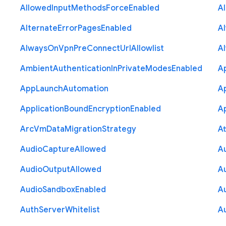
Allowed
Input
Methods
Force
Enabled
A
Alternate
Error
Pages
Enabled
A
Always
On
Vpn
Pre
Connect
Url
Allowlist
A
Ambient
Authentication
In
Private
Modes
Enabled
A
App
Launch
Automation
A
Application
Bound
Encryption
Enabled
Ap
Arc
Vm
Data
Migration
Strategy
At
Audio
Capture
Allowed
A
Audio
Output
Allowed
A
Audio
Sandbox
Enabled
A
Auth
Server
Whitelist
A