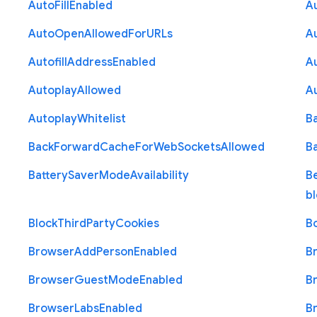
Auto
Fill
Enabled
A
Auto
Open
Allowed
For
U
R
Ls
A
Autofill
Address
Enabled
Au
Autoplay
Allowed
A
Autoplay
Whitelist
B
Back
Forward
Cache
For
Web
Sockets
Allowed
B
Battery
Saver
Mode
Availability
B
b
Block
Third
Party
Cookies
B
Browser
Add
Person
Enabled
B
Browser
Guest
Mode
Enabled
B
Browser
Labs
Enabled
B