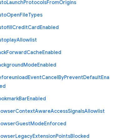
uto
Launch
Protocols
From
Origins
uto
Open
File
Types
tofill
Credit
Card
Enabled
utoplay
Allowlist
ack
Forward
Cache
Enabled
ackground
Mode
Enabled
eforeunload
Event
Cancel
By
Prevent
Default
Ena
led
ookmark
Bar
Enabled
rowser
Context
Aware
Access
Signals
Allowlist
rowser
Guest
Mode
Enforced
rowser
Legacy
Extension
Points
Blocked