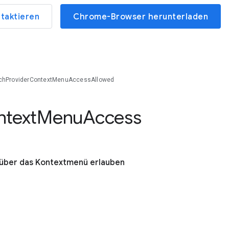
ntaktieren
Chrome-Browser herunterladen
rchProviderContextMenuAccessAllowed
text
Menu
Access
 über das Kontextmenü erlauben