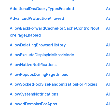
Additional
Dns
Query
Types
Enabled
A
Advanced
Protection
Allowed
A
Allow
Back
Forward
Cache
For
Cache
Control
No
St
A
ore
Page
Enabled
Allow
Deleting
Browser
History
A
Allow
Exclude
Display
In
Mirror
Mode
A
Allow
Native
Notifications
A
Allow
Popups
During
Page
Unload
A
Allow
Socket
Pool
Size
Randomization
For
Proxies
A
Allow
System
Notifications
A
Allowed
Domains
For
Apps
A