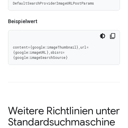
DefaultSearchProviderImageURLPostParams
Beispielwert
content={google:imageThumbnail},url=
{google:imageURL},sbisrc=
{google:imageSearchSource}
Weitere Richtlinien unter
Standardsuchmaschine