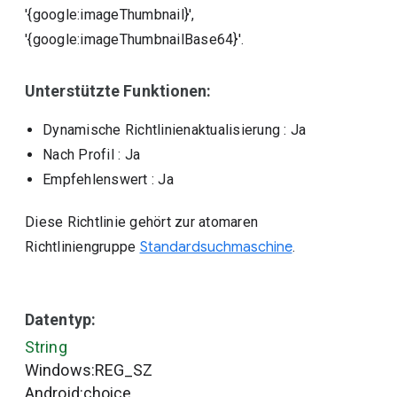
'{google:imageThumbnail}',
'{google:imageThumbnailBase64}'.
Unterstützte Funktionen:
Dynamische Richtlinienaktualisierung
: Ja
Nach Profil
: Ja
Empfehlenswert
: Ja
Diese Richtlinie gehört zur atomaren
Richtliniengruppe
Standardsuchmaschine
.
Datentyp:
String
Windows:REG_SZ
Android:choice