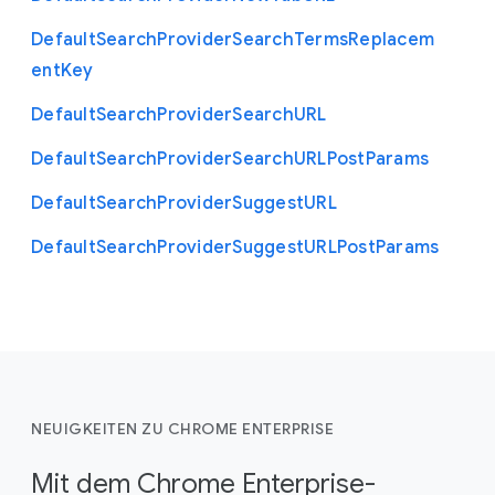
Default
Search
Provider
Search
Terms
Replacem
ent
Key
Default
Search
Provider
Search
U
R
L
Default
Search
Provider
Search
U
R
L
Post
Params
Default
Search
Provider
Suggest
U
R
L
Default
Search
Provider
Suggest
U
R
L
Post
Params
NEUIGKEITEN ZU CHROME ENTERPRISE
Mit dem Chrome Enterprise-