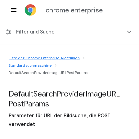
chrome enterprise
Filter und Suche
Liste der Chrome Enterprise-Richtlinien
Alle Plattformen
Standardsuchmaschine
DefaultSearchProviderImageURLPostParams
Chrome 151
Default
Search
Provider
Image
U
R
L
Post
Params
Einschließlich eingestellter Richtlinien
Parameter für URL der Bildsuche, die POST
verwendet