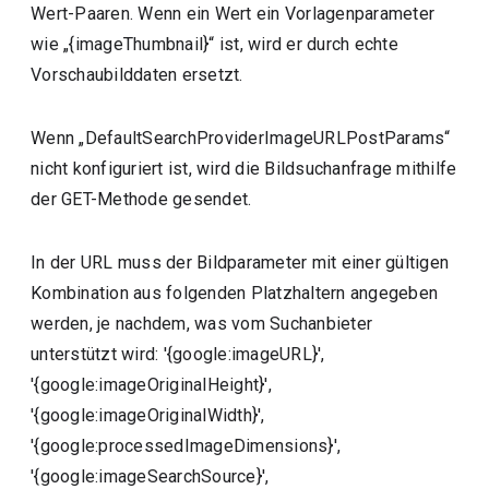
Wert-Paaren. Wenn ein Wert ein Vorlagenparameter
wie „{imageThumbnail}“ ist, wird er durch echte
Vorschaubilddaten ersetzt.
Wenn „DefaultSearchProviderImageURLPostParams“
nicht konfiguriert ist, wird die Bildsuchanfrage mithilfe
der GET-Methode gesendet.
In der URL muss der Bildparameter mit einer gültigen
Kombination aus folgenden Platzhaltern angegeben
werden, je nachdem, was vom Suchanbieter
unterstützt wird: '{google:imageURL}',
'{google:imageOriginalHeight}',
'{google:imageOriginalWidth}',
'{google:processedImageDimensions}',
'{google:imageSearchSource}',