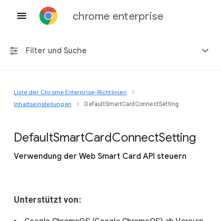
chrome enterprise
Filter und Suche
Liste der Chrome Enterprise-Richtlinien
Alle Plattformen
Inhaltseinstellungen
DefaultSmartCardConnectSetting
Chrome 151
Default
Smart
Card
Connect
Setting
Verwendung der Web Smart Card API steuern
Einschließlich eingestellter Richtlinien
Unterstützt von: