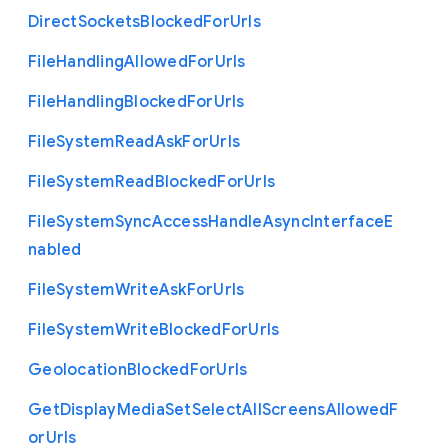
Direct
Sockets
Blocked
For
Urls
File
Handling
Allowed
For
Urls
File
Handling
Blocked
For
Urls
File
System
Read
Ask
For
Urls
File
System
Read
Blocked
For
Urls
File
System
Sync
Access
Handle
Async
Interface
E
nabled
File
System
Write
Ask
For
Urls
File
System
Write
Blocked
For
Urls
Geolocation
Blocked
For
Urls
Get
Display
Media
Set
Select
All
Screens
Allowed
F
or
Urls