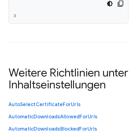
3
Weitere Richtlinien unter
Inhaltseinstellungen
Auto
Select
Certificate
For
Urls
Automatic
Downloads
Allowed
For
Urls
Automatic
Downloads
Blocked
For
Urls