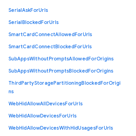
Serial
Ask
For
Urls
Serial
Blocked
For
Urls
Smart
Card
Connect
Allowed
For
Urls
Smart
Card
Connect
Blocked
For
Urls
Sub
Apps
Without
Prompts
Allowed
For
Origins
Sub
Apps
Without
Prompts
Blocked
For
Origins
Third
Party
Storage
Partitioning
Blocked
For
Origi
ns
Web
Hid
Allow
All
Devices
For
Urls
Web
Hid
Allow
Devices
For
Urls
Web
Hid
Allow
Devices
With
Hid
Usages
For
Urls