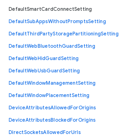
Default
Smart
Card
Connect
Setting
Default
Sub
Apps
Without
Prompts
Setting
Default
Third
Party
Storage
Partitioning
Setting
Default
Web
Bluetooth
Guard
Setting
Default
Web
Hid
Guard
Setting
Default
Web
Usb
Guard
Setting
Default
Window
Management
Setting
Default
Window
Placement
Setting
Device
Attributes
Allowed
For
Origins
Device
Attributes
Blocked
For
Origins
Direct
Sockets
Allowed
For
Urls