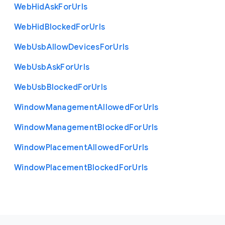
Web
Hid
Ask
For
Urls
Web
Hid
Blocked
For
Urls
Web
Usb
Allow
Devices
For
Urls
Web
Usb
Ask
For
Urls
Web
Usb
Blocked
For
Urls
Window
Management
Allowed
For
Urls
Window
Management
Blocked
For
Urls
Window
Placement
Allowed
For
Urls
Window
Placement
Blocked
For
Urls