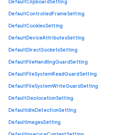
Default
Clipboard
Setting
Default
Controlled
Frame
Setting
Default
Cookies
Setting
Default
Device
Attributes
Setting
Default
Direct
Sockets
Setting
Default
File
Handling
Guard
Setting
Default
File
System
Read
Guard
Setting
Default
File
System
Write
Guard
Setting
Default
Geolocation
Setting
Default
Idle
Detection
Setting
Default
Images
Setting
Default
Insecure
Content
Setting