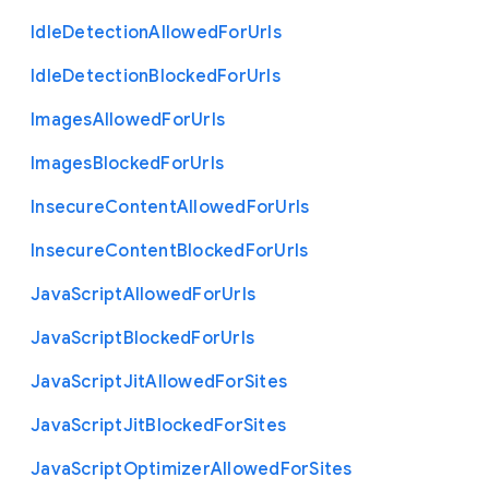
Idle
Detection
Allowed
For
Urls
Idle
Detection
Blocked
For
Urls
Images
Allowed
For
Urls
Images
Blocked
For
Urls
Insecure
Content
Allowed
For
Urls
Insecure
Content
Blocked
For
Urls
Java
Script
Allowed
For
Urls
Java
Script
Blocked
For
Urls
Java
Script
Jit
Allowed
For
Sites
Java
Script
Jit
Blocked
For
Sites
Java
Script
Optimizer
Allowed
For
Sites