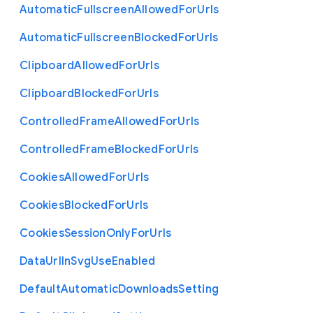
Automatic
Fullscreen
Allowed
For
Urls
Automatic
Fullscreen
Blocked
For
Urls
Clipboard
Allowed
For
Urls
Clipboard
Blocked
For
Urls
Controlled
Frame
Allowed
For
Urls
Controlled
Frame
Blocked
For
Urls
Cookies
Allowed
For
Urls
Cookies
Blocked
For
Urls
Cookies
Session
Only
For
Urls
Data
Url
In
Svg
Use
Enabled
Default
Automatic
Downloads
Setting