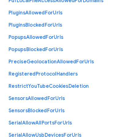
Pdf
Local
File
Access
Allowed
For
Domains
Plugins
Allowed
For
Urls
Plugins
Blocked
For
Urls
Popups
Allowed
For
Urls
Popups
Blocked
For
Urls
Precise
Geolocation
Allowed
For
Urls
Registered
Protocol
Handlers
Restrict
You
Tube
Cookies
Deletion
Sensors
Allowed
For
Urls
Sensors
Blocked
For
Urls
Serial
Allow
All
Ports
For
Urls
Serial
Allow
Usb
Devices
For
Urls