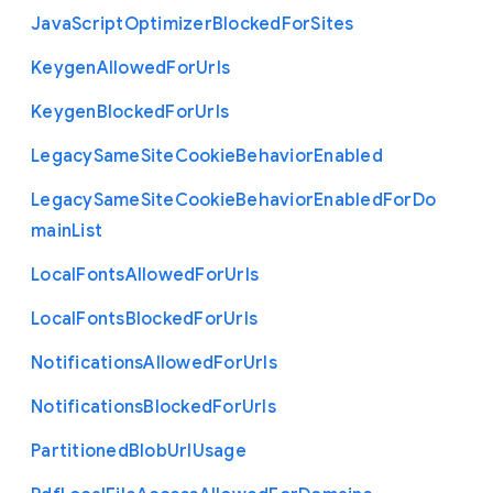
Java
Script
Optimizer
Blocked
For
Sites
Keygen
Allowed
For
Urls
Keygen
Blocked
For
Urls
Legacy
Same
Site
Cookie
Behavior
Enabled
Legacy
Same
Site
Cookie
Behavior
Enabled
For
Do
main
List
Local
Fonts
Allowed
For
Urls
Local
Fonts
Blocked
For
Urls
Notifications
Allowed
For
Urls
Notifications
Blocked
For
Urls
Partitioned
Blob
Url
Usage