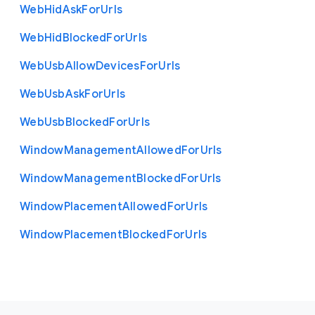
Web
Hid
Ask
For
Urls
Web
Hid
Blocked
For
Urls
Web
Usb
Allow
Devices
For
Urls
Web
Usb
Ask
For
Urls
Web
Usb
Blocked
For
Urls
Window
Management
Allowed
For
Urls
Window
Management
Blocked
For
Urls
Window
Placement
Allowed
For
Urls
Window
Placement
Blocked
For
Urls