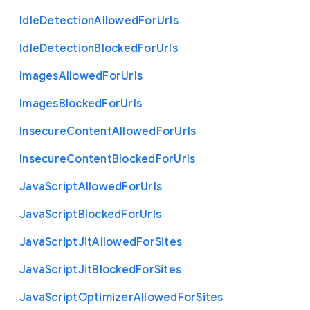
Idle
Detection
Allowed
For
Urls
Idle
Detection
Blocked
For
Urls
Images
Allowed
For
Urls
Images
Blocked
For
Urls
Insecure
Content
Allowed
For
Urls
Insecure
Content
Blocked
For
Urls
Java
Script
Allowed
For
Urls
Java
Script
Blocked
For
Urls
Java
Script
Jit
Allowed
For
Sites
Java
Script
Jit
Blocked
For
Sites
Java
Script
Optimizer
Allowed
For
Sites