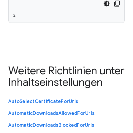
2
Weitere Richtlinien unter
Inhaltseinstellungen
Auto
Select
Certificate
For
Urls
Automatic
Downloads
Allowed
For
Urls
Automatic
Downloads
Blocked
For
Urls