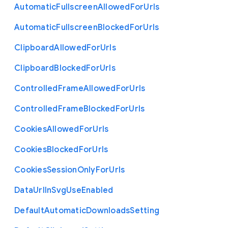
Automatic
Fullscreen
Allowed
For
Urls
Automatic
Fullscreen
Blocked
For
Urls
Clipboard
Allowed
For
Urls
Clipboard
Blocked
For
Urls
Controlled
Frame
Allowed
For
Urls
Controlled
Frame
Blocked
For
Urls
Cookies
Allowed
For
Urls
Cookies
Blocked
For
Urls
Cookies
Session
Only
For
Urls
Data
Url
In
Svg
Use
Enabled
Default
Automatic
Downloads
Setting