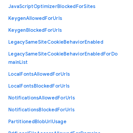
Java
Script
Optimizer
Blocked
For
Sites
Keygen
Allowed
For
Urls
Keygen
Blocked
For
Urls
Legacy
Same
Site
Cookie
Behavior
Enabled
Legacy
Same
Site
Cookie
Behavior
Enabled
For
Do
main
List
Local
Fonts
Allowed
For
Urls
Local
Fonts
Blocked
For
Urls
Notifications
Allowed
For
Urls
Notifications
Blocked
For
Urls
Partitioned
Blob
Url
Usage