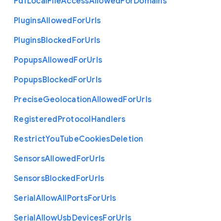
Pdf
Local
File
Access
Allowed
For
Domains
Plugins
Allowed
For
Urls
Plugins
Blocked
For
Urls
Popups
Allowed
For
Urls
Popups
Blocked
For
Urls
Precise
Geolocation
Allowed
For
Urls
Registered
Protocol
Handlers
Restrict
You
Tube
Cookies
Deletion
Sensors
Allowed
For
Urls
Sensors
Blocked
For
Urls
Serial
Allow
All
Ports
For
Urls
Serial
Allow
Usb
Devices
For
Urls