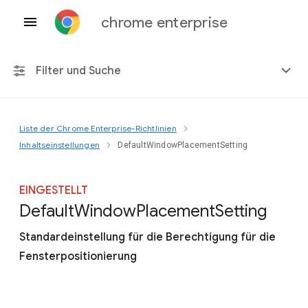
chrome enterprise
Filter und Suche
Liste der Chrome Enterprise-Richtlinien
Alle Plattformen
Inhaltseinstellungen
DefaultWindowPlacementSetting
Chrome 151
EINGESTELLT
Default
Window
Placement
Setting
Standardeinstellung für die Berechtigung für die
Einschließlich eingestellter Richtlinien
Fensterpositionierung