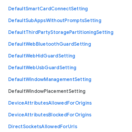
Default
Smart
Card
Connect
Setting
Default
Sub
Apps
Without
Prompts
Setting
Default
Third
Party
Storage
Partitioning
Setting
Default
Web
Bluetooth
Guard
Setting
Default
Web
Hid
Guard
Setting
Default
Web
Usb
Guard
Setting
Default
Window
Management
Setting
Default
Window
Placement
Setting
Device
Attributes
Allowed
For
Origins
Device
Attributes
Blocked
For
Origins
Direct
Sockets
Allowed
For
Urls