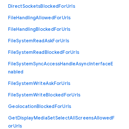
Direct
Sockets
Blocked
For
Urls
File
Handling
Allowed
For
Urls
File
Handling
Blocked
For
Urls
File
System
Read
Ask
For
Urls
File
System
Read
Blocked
For
Urls
File
System
Sync
Access
Handle
Async
Interface
E
nabled
File
System
Write
Ask
For
Urls
File
System
Write
Blocked
For
Urls
Geolocation
Blocked
For
Urls
Get
Display
Media
Set
Select
All
Screens
Allowed
F
or
Urls