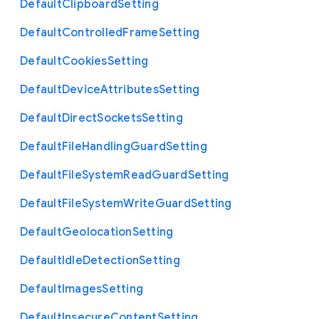
Default
Clipboard
Setting
Default
Controlled
Frame
Setting
Default
Cookies
Setting
Default
Device
Attributes
Setting
Default
Direct
Sockets
Setting
Default
File
Handling
Guard
Setting
Default
File
System
Read
Guard
Setting
Default
File
System
Write
Guard
Setting
Default
Geolocation
Setting
Default
Idle
Detection
Setting
Default
Images
Setting
Default
Insecure
Content
Setting