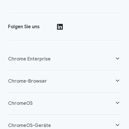
Folgen Sie uns
()
Chrome Enterprise
Sicherheit
Chrome-Browser
Cloud-Worker unterstützen
Übersicht
ChromeOS
Intelligente Investition
Downloads
Übersicht
ChromeOS-Geräte