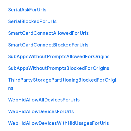
Serial
Ask
For
Urls
Serial
Blocked
For
Urls
Smart
Card
Connect
Allowed
For
Urls
Smart
Card
Connect
Blocked
For
Urls
Sub
Apps
Without
Prompts
Allowed
For
Origins
Sub
Apps
Without
Prompts
Blocked
For
Origins
Third
Party
Storage
Partitioning
Blocked
For
Origi
ns
Web
Hid
Allow
All
Devices
For
Urls
Web
Hid
Allow
Devices
For
Urls
Web
Hid
Allow
Devices
With
Hid
Usages
For
Urls