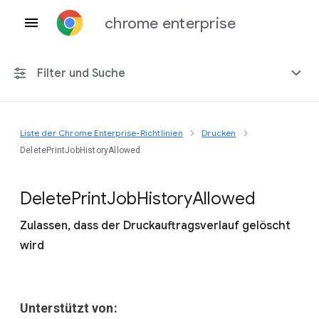
chrome enterprise
Filter und Suche
Liste der Chrome Enterprise-Richtlinien
Drucken
Alle Plattformen
DeletePrintJobHistoryAllowed
Chrome 151
Delete
Print
Job
History
Allowed
Zulassen, dass der Druckauftragsverlauf gelöscht
wird
Einschließlich eingestellter Richtlinien
Unterstützt von: