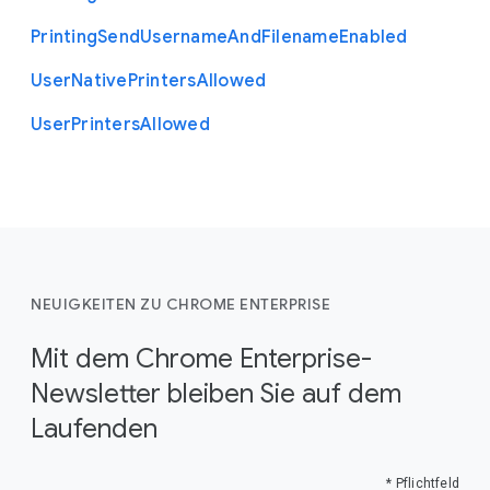
Printing
Send
Username
And
Filename
Enabled
User
Native
Printers
Allowed
User
Printers
Allowed
NEUIGKEITEN ZU CHROME ENTERPRISE
Mit dem Chrome Enterprise-
Newsletter bleiben Sie auf dem
Laufenden
* Pflichtfeld