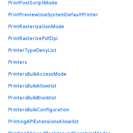
Print
Post
Script
Mode
Print
Preview
Use
System
Default
Printer
Print
Rasterization
Mode
Print
Rasterize
Pdf
Dpi
Printer
Type
Deny
List
Printers
Printers
Bulk
Access
Mode
Printers
Bulk
Allowlist
Printers
Bulk
Blocklist
Printers
Bulk
Configuration
Printing
A
P
I
Extensions
Allowlist