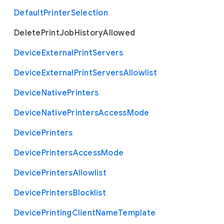
Default
Printer
Selection
Delete
Print
Job
History
Allowed
Device
External
Print
Servers
Device
External
Print
Servers
Allowlist
Device
Native
Printers
Device
Native
Printers
Access
Mode
Device
Printers
Device
Printers
Access
Mode
Device
Printers
Allowlist
Device
Printers
Blocklist
Device
Printing
Client
Name
Template