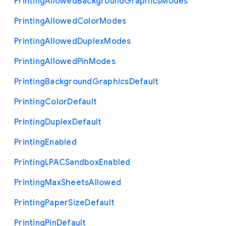
Printing
Allowed
Background
Graphics
Modes
Printing
Allowed
Color
Modes
Printing
Allowed
Duplex
Modes
Printing
Allowed
Pin
Modes
Printing
Background
Graphics
Default
Printing
Color
Default
Printing
Duplex
Default
Printing
Enabled
Printing
L
P
A
C
Sandbox
Enabled
Printing
Max
Sheets
Allowed
Printing
Paper
Size
Default
Printing
Pin
Default