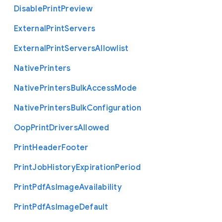
Disable
Print
Preview
External
Print
Servers
External
Print
Servers
Allowlist
Native
Printers
Native
Printers
Bulk
Access
Mode
Native
Printers
Bulk
Configuration
Oop
Print
Drivers
Allowed
Print
Header
Footer
Print
Job
History
Expiration
Period
Print
Pdf
As
Image
Availability
Print
Pdf
As
Image
Default