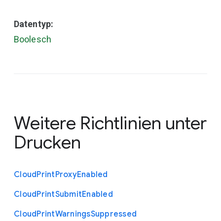
Datentyp:
Boolesch
Weitere Richtlinien unter
Drucken
Cloud
Print
Proxy
Enabled
Cloud
Print
Submit
Enabled
Cloud
Print
Warnings
Suppressed