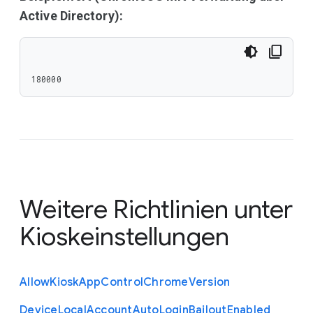
Active Directory):
180000
Weitere Richtlinien unter
Kioskeinstellungen
Allow
Kiosk
App
Control
Chrome
Version
Device
Local
Account
Auto
Login
Bailout
Enabled