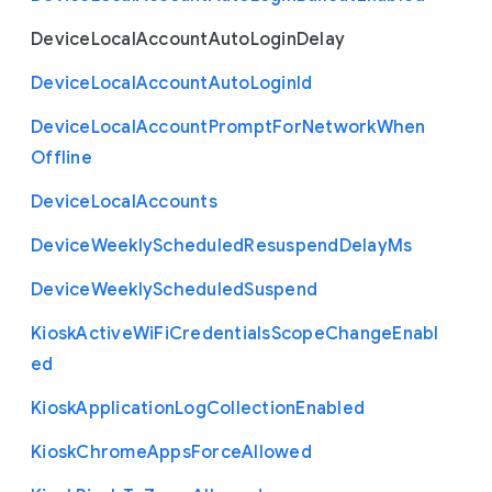
Device
Local
Account
Auto
Login
Delay
Device
Local
Account
Auto
Login
Id
Device
Local
Account
Prompt
For
Network
When
Offline
Device
Local
Accounts
Device
Weekly
Scheduled
Resuspend
Delay
Ms
Device
Weekly
Scheduled
Suspend
Kiosk
Active
Wi
Fi
Credentials
Scope
Change
Enabl
ed
Kiosk
Application
Log
Collection
Enabled
Kiosk
Chrome
Apps
Force
Allowed