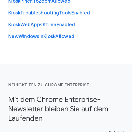
Kiosk
Pinch
To
Zoom
Allowed
Kiosk
Troubleshooting
Tools
Enabled
Kiosk
Web
App
Offline
Enabled
New
Windows
In
Kiosk
Allowed
NEUIGKEITEN ZU CHROME ENTERPRISE
Mit dem Chrome Enterprise-
Newsletter bleiben Sie auf dem
Laufenden