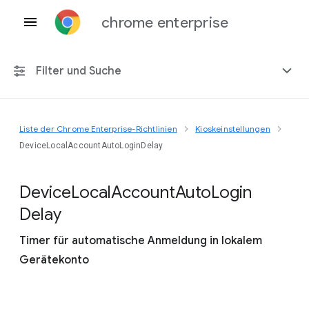
chrome enterprise
Filter und Suche
Liste der Chrome Enterprise-Richtlinien
Kioskeinstellungen
Alle Plattformen
DeviceLocalAccountAutoLoginDelay
Chrome 151
Device
Local
Account
Auto
Login
Delay
Timer für automatische Anmeldung in lokalem
Einschließlich eingestellter Richtlinien
Gerätekonto