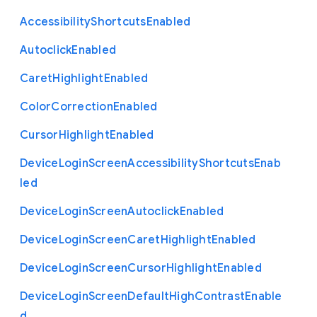
Accessibility
Shortcuts
Enabled
Autoclick
Enabled
Caret
Highlight
Enabled
Color
Correction
Enabled
Cursor
Highlight
Enabled
Device
Login
Screen
Accessibility
Shortcuts
Enab
led
Device
Login
Screen
Autoclick
Enabled
Device
Login
Screen
Caret
Highlight
Enabled
Device
Login
Screen
Cursor
Highlight
Enabled
Device
Login
Screen
Default
High
Contrast
Enable
d