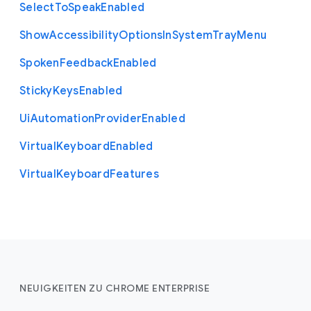
Select
To
Speak
Enabled
Show
Accessibility
Options
In
System
Tray
Menu
Spoken
Feedback
Enabled
Sticky
Keys
Enabled
Ui
Automation
Provider
Enabled
Virtual
Keyboard
Enabled
Virtual
Keyboard
Features
NEUIGKEITEN ZU CHROME ENTERPRISE