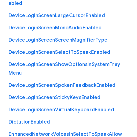
abled
Device
Login
Screen
Large
Cursor
Enabled
Device
Login
Screen
Mono
Audio
Enabled
Device
Login
Screen
Screen
Magnifier
Type
Device
Login
Screen
Select
To
Speak
Enabled
Device
Login
Screen
Show
Options
In
System
Tray
Menu
Device
Login
Screen
Spoken
Feedback
Enabled
Device
Login
Screen
Sticky
Keys
Enabled
Device
Login
Screen
Virtual
Keyboard
Enabled
Dictation
Enabled
Enhanced
Network
Voices
In
Select
To
Speak
Allow