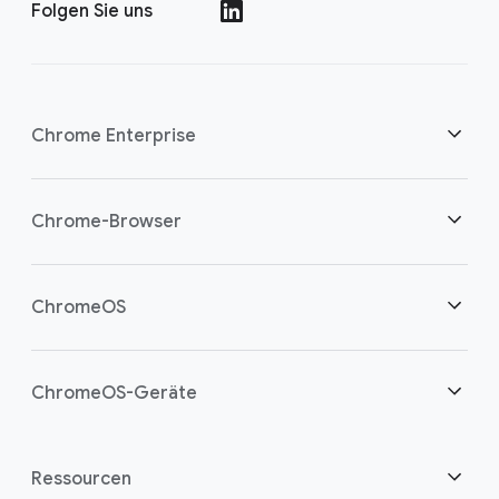
Folgen Sie uns
()
Chrome Enterprise
Sicherheit
Chrome-Browser
Cloud-Worker unterstützen
Übersicht
ChromeOS
Intelligente Investition
Downloads
Übersicht
ChromeOS-Geräte
Vertrieb kontaktieren
Sicherheit
Sicherheit
Übersicht
Ressourcen