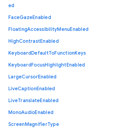
ed
Face
Gaze
Enabled
Floating
Accessibility
Menu
Enabled
High
Contrast
Enabled
Keyboard
Default
To
Function
Keys
Keyboard
Focus
Highlight
Enabled
Large
Cursor
Enabled
Live
Caption
Enabled
Live
Translate
Enabled
Mono
Audio
Enabled
Screen
Magnifier
Type