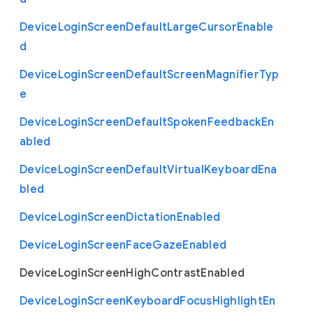
Device
Login
Screen
Default
Large
Cursor
Enable
d
Device
Login
Screen
Default
Screen
Magnifier
Typ
e
Device
Login
Screen
Default
Spoken
Feedback
En
abled
Device
Login
Screen
Default
Virtual
Keyboard
Ena
bled
Device
Login
Screen
Dictation
Enabled
Device
Login
Screen
Face
Gaze
Enabled
Device
Login
Screen
High
Contrast
Enabled
Device
Login
Screen
Keyboard
Focus
Highlight
En