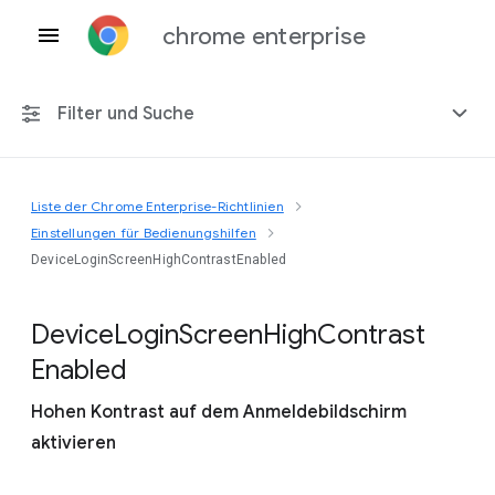
chrome enterprise
Filter und Suche
Liste der Chrome Enterprise-Richtlinien
Alle Plattformen
Einstellungen für Bedienungshilfen
DeviceLoginScreenHighContrastEnabled
Chrome 151
Device
Login
Screen
High
Contrast
Enabled
Einschließlich eingestellter Richtlinien
Hohen Kontrast auf dem Anmeldebildschirm
aktivieren