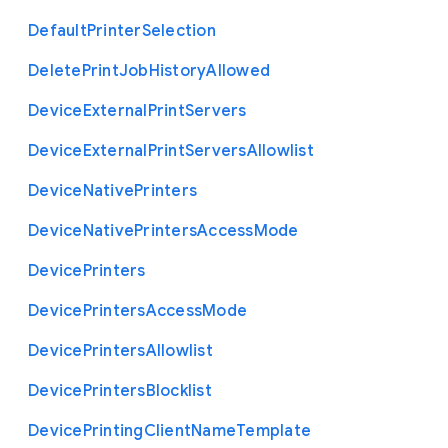
Default
Printer
Selection
Delete
Print
Job
History
Allowed
Device
External
Print
Servers
Device
External
Print
Servers
Allowlist
Device
Native
Printers
Device
Native
Printers
Access
Mode
Device
Printers
Device
Printers
Access
Mode
Device
Printers
Allowlist
Device
Printers
Blocklist
Device
Printing
Client
Name
Template