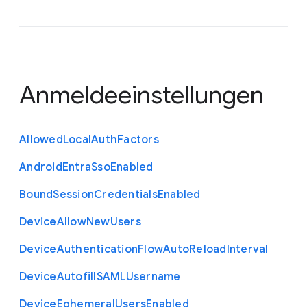
Anmeldeeinstellungen
Allowed
Local
Auth
Factors
Android
Entra
Sso
Enabled
Bound
Session
Credentials
Enabled
Device
Allow
New
Users
Device
Authentication
Flow
Auto
Reload
Interval
Device
Autofill
S
A
M
L
Username
Device
Ephemeral
Users
Enabled