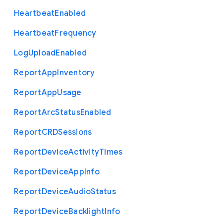
Heartbeat
Enabled
Heartbeat
Frequency
Log
Upload
Enabled
Report
App
Inventory
Report
App
Usage
Report
Arc
Status
Enabled
Report
C
R
D
Sessions
Report
Device
Activity
Times
Report
Device
App
Info
Report
Device
Audio
Status
Report
Device
Backlight
Info