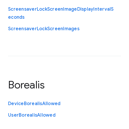
Screensaver
Lock
Screen
Image
Display
Interval
S
econds
Screensaver
Lock
Screen
Images
Borealis
Device
Borealis
Allowed
User
Borealis
Allowed