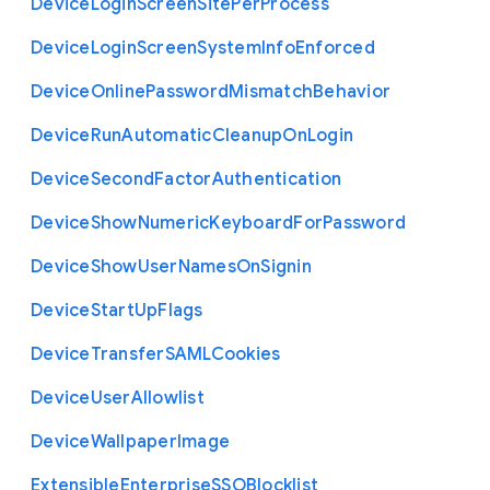
Device
Login
Screen
Site
Per
Process
Device
Login
Screen
System
Info
Enforced
Device
Online
Password
Mismatch
Behavior
Device
Run
Automatic
Cleanup
On
Login
Device
Second
Factor
Authentication
Device
Show
Numeric
Keyboard
For
Password
Device
Show
User
Names
On
Signin
Device
Start
Up
Flags
Device
Transfer
S
A
M
L
Cookies
Device
User
Allowlist
Device
Wallpaper
Image
Extensible
Enterprise
S
S
O
Blocklist