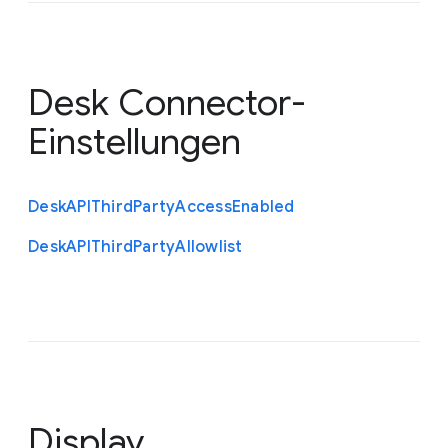
Desk Connector-
Einstellungen
Desk
A
P
I
Third
Party
Access
Enabled
Desk
A
P
I
Third
Party
Allowlist
Display