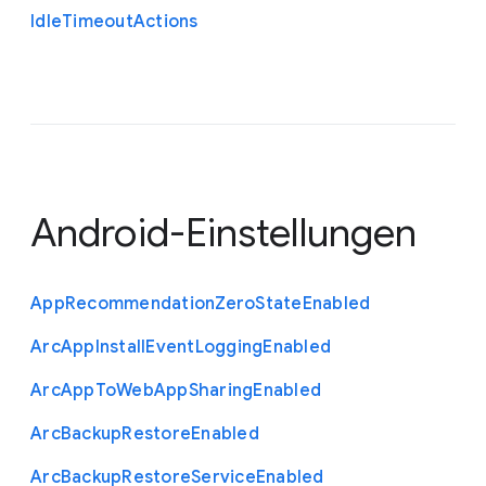
Idle
Timeout
Actions
Android-Einstellungen
App
Recommendation
Zero
State
Enabled
Arc
App
Install
Event
Logging
Enabled
Arc
App
To
Web
App
Sharing
Enabled
Arc
Backup
Restore
Enabled
Arc
Backup
Restore
Service
Enabled