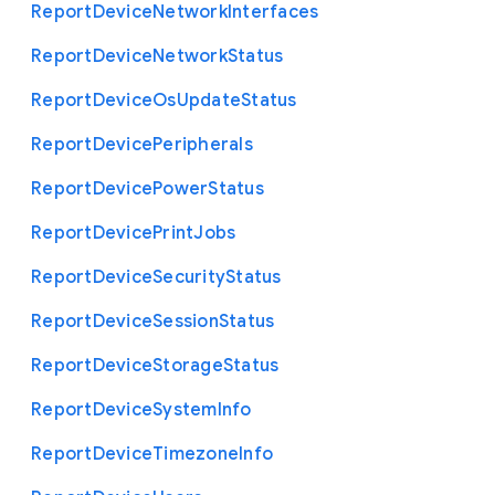
Report
Device
Network
Interfaces
Report
Device
Network
Status
Report
Device
Os
Update
Status
Report
Device
Peripherals
Report
Device
Power
Status
Report
Device
Print
Jobs
Report
Device
Security
Status
Report
Device
Session
Status
Report
Device
Storage
Status
Report
Device
System
Info
Report
Device
Timezone
Info