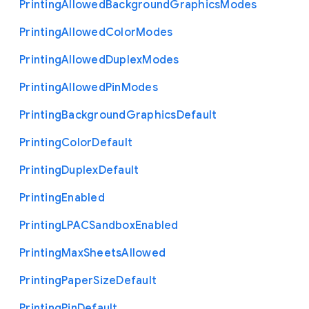
Printing
Allowed
Background
Graphics
Modes
Printing
Allowed
Color
Modes
Printing
Allowed
Duplex
Modes
Printing
Allowed
Pin
Modes
Printing
Background
Graphics
Default
Printing
Color
Default
Printing
Duplex
Default
Printing
Enabled
Printing
L
P
A
C
Sandbox
Enabled
Printing
Max
Sheets
Allowed
Printing
Paper
Size
Default
Printing
Pin
Default