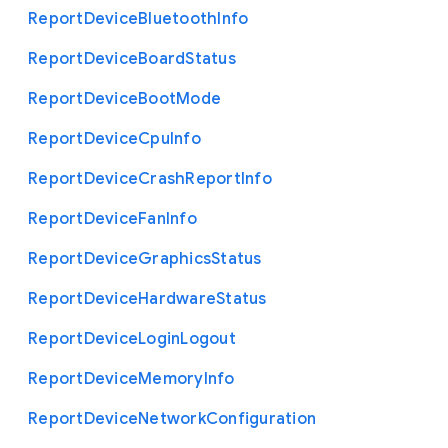
Report
Device
Bluetooth
Info
Report
Device
Board
Status
Report
Device
Boot
Mode
Report
Device
Cpu
Info
Report
Device
Crash
Report
Info
Report
Device
Fan
Info
Report
Device
Graphics
Status
Report
Device
Hardware
Status
Report
Device
Login
Logout
Report
Device
Memory
Info
Report
Device
Network
Configuration