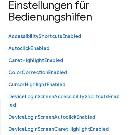
Einstellungen für
Bedienungshilfen
Accessibility
Shortcuts
Enabled
Autoclick
Enabled
Caret
Highlight
Enabled
Color
Correction
Enabled
Cursor
Highlight
Enabled
Device
Login
Screen
Accessibility
Shortcuts
Enab
led
Device
Login
Screen
Autoclick
Enabled
Device
Login
Screen
Caret
Highlight
Enabled