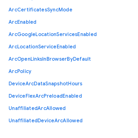
Arc
Certificates
Sync
Mode
Arc
Enabled
Arc
Google
Location
Services
Enabled
Arc
Location
Service
Enabled
Arc
Open
Links
In
Browser
By
Default
Arc
Policy
Device
Arc
Data
Snapshot
Hours
Device
Flex
Arc
Preload
Enabled
Unaffiliated
Arc
Allowed
Unaffiliated
Device
Arc
Allowed