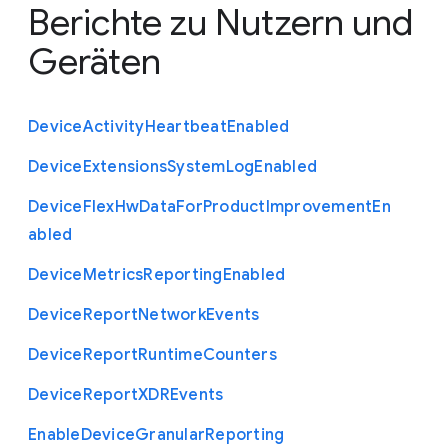
Berichte zu Nutzern und
Geräten
Device
Activity
Heartbeat
Enabled
Device
Extensions
System
Log
Enabled
Device
Flex
Hw
Data
For
Product
Improvement
En
abled
Device
Metrics
Reporting
Enabled
Device
Report
Network
Events
Device
Report
Runtime
Counters
Device
Report
X
D
R
Events
Enable
Device
Granular
Reporting