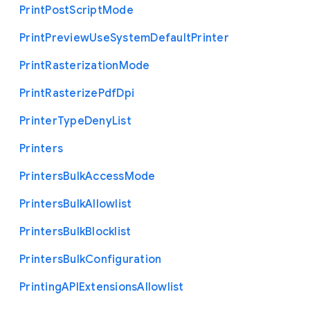
Print
Post
Script
Mode
Print
Preview
Use
System
Default
Printer
Print
Rasterization
Mode
Print
Rasterize
Pdf
Dpi
Printer
Type
Deny
List
Printers
Printers
Bulk
Access
Mode
Printers
Bulk
Allowlist
Printers
Bulk
Blocklist
Printers
Bulk
Configuration
Printing
A
P
I
Extensions
Allowlist