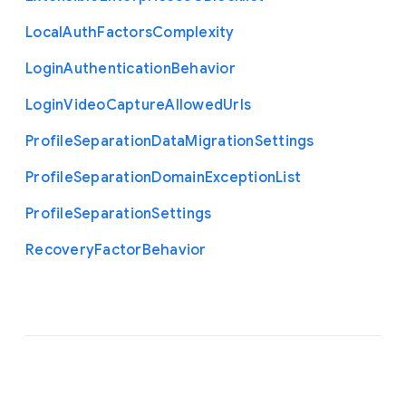
Local
Auth
Factors
Complexity
Login
Authentication
Behavior
Login
Video
Capture
Allowed
Urls
Profile
Separation
Data
Migration
Settings
Profile
Separation
Domain
Exception
List
Profile
Separation
Settings
Recovery
Factor
Behavior