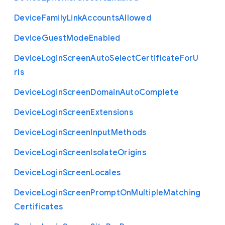
Device
Family
Link
Accounts
Allowed
Device
Guest
Mode
Enabled
Device
Login
Screen
Auto
Select
Certificate
For
U
rls
Device
Login
Screen
Domain
Auto
Complete
Device
Login
Screen
Extensions
Device
Login
Screen
Input
Methods
Device
Login
Screen
Isolate
Origins
Device
Login
Screen
Locales
Device
Login
Screen
Prompt
On
Multiple
Matching
Certificates