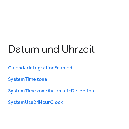
Datum und Uhrzeit
Calendar
Integration
Enabled
System
Timezone
System
Timezone
Automatic
Detection
System
Use24
Hour
Clock