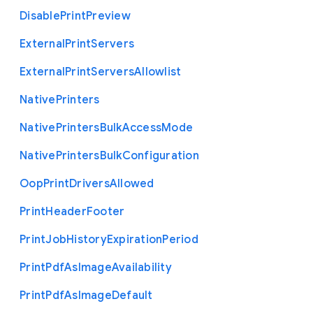
Disable
Print
Preview
External
Print
Servers
External
Print
Servers
Allowlist
Native
Printers
Native
Printers
Bulk
Access
Mode
Native
Printers
Bulk
Configuration
Oop
Print
Drivers
Allowed
Print
Header
Footer
Print
Job
History
Expiration
Period
Print
Pdf
As
Image
Availability
Print
Pdf
As
Image
Default