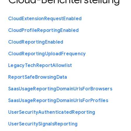
Cloud
Extension
Request
Enabled
Cloud
Profile
Reporting
Enabled
Cloud
Reporting
Enabled
Cloud
Reporting
Upload
Frequency
Legacy
Tech
Report
Allowlist
Report
Safe
Browsing
Data
Saas
Usage
Reporting
Domain
Urls
For
Browsers
Saas
Usage
Reporting
Domain
Urls
For
Profiles
User
Security
Authenticated
Reporting
User
Security
Signals
Reporting