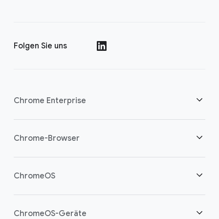
Folgen Sie uns
()
Chrome Enterprise
Sicherheit
Chrome-Browser
Cloud-Worker unterstützen
Übersicht
ChromeOS
Intelligente Investition
Downloads
Übersicht
ChromeOS-Geräte