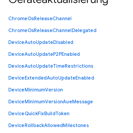
Chrome
Os
Release
Channel
Chrome
Os
Release
Channel
Delegated
Device
Auto
Update
Disabled
Device
Auto
Update
P2
P
Enabled
Device
Auto
Update
Time
Restrictions
Device
Extended
Auto
Update
Enabled
Device
Minimum
Version
Device
Minimum
Version
Aue
Message
Device
Quick
Fix
Build
Token
Device
Rollback
Allowed
Milestones