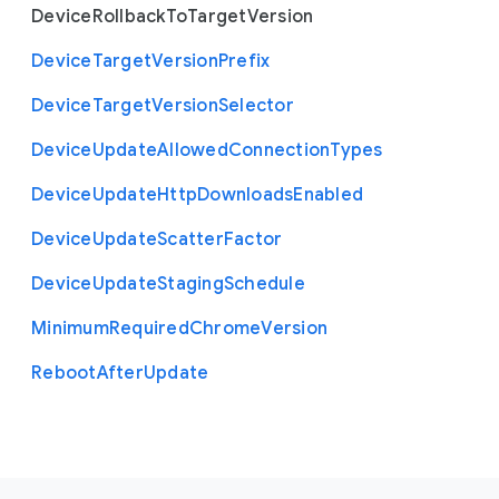
Device
Rollback
To
Target
Version
Device
Target
Version
Prefix
Device
Target
Version
Selector
Device
Update
Allowed
Connection
Types
Device
Update
Http
Downloads
Enabled
Device
Update
Scatter
Factor
Device
Update
Staging
Schedule
Minimum
Required
Chrome
Version
Reboot
After
Update