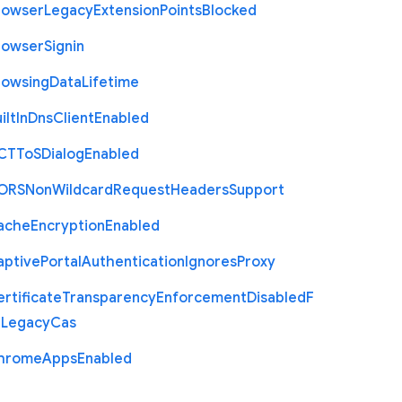
rowser
Legacy
Extension
Points
Blocked
rowser
Signin
rowsing
Data
Lifetime
ilt
In
Dns
Client
Enabled
C
T
To
S
Dialog
Enabled
O
R
S
Non
Wildcard
Request
Headers
Support
ache
Encryption
Enabled
aptive
Portal
Authentication
Ignores
Proxy
rtificate
Transparency
Enforcement
Disabled
F
r
Legacy
Cas
hrome
Apps
Enabled