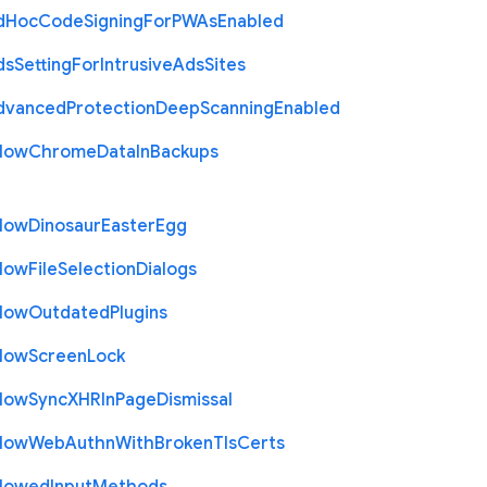
d
Hoc
Code
Signing
For
P
W
As
Enabled
ds
Setting
For
Intrusive
Ads
Sites
dvanced
Protection
Deep
Scanning
Enabled
llow
Chrome
Data
In
Backups
llow
Dinosaur
Easter
Egg
llow
File
Selection
Dialogs
llow
Outdated
Plugins
llow
Screen
Lock
llow
Sync
X
H
R
In
Page
Dismissal
llow
Web
Authn
With
Broken
Tls
Certs