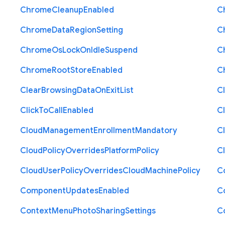
Chrome
Cleanup
Enabled
C
Chrome
Data
Region
Setting
C
Chrome
Os
Lock
On
Idle
Suspend
C
Chrome
Root
Store
Enabled
C
Clear
Browsing
Data
On
Exit
List
C
Click
To
Call
Enabled
Cl
Cloud
Management
Enrollment
Mandatory
C
Cloud
Policy
Overrides
Platform
Policy
C
Cloud
User
Policy
Overrides
Cloud
Machine
Policy
C
Component
Updates
Enabled
C
Context
Menu
Photo
Sharing
Settings
C