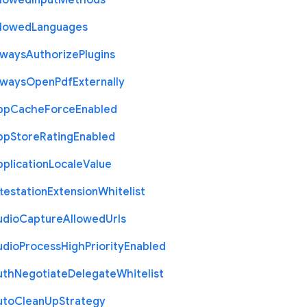
llowed
Input
Methods
llowed
Languages
lways
Authorize
Plugins
lways
Open
Pdf
Externally
pp
Cache
Force
Enabled
pp
Store
Rating
Enabled
plication
Locale
Value
testation
Extension
Whitelist
udio
Capture
Allowed
Urls
udio
Process
High
Priority
Enabled
uth
Negotiate
Delegate
Whitelist
uto
Clean
Up
Strategy