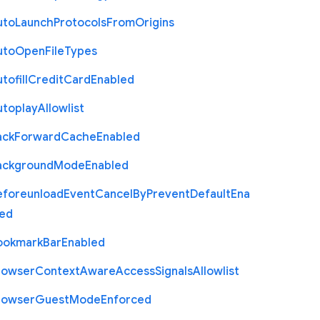
uto
Launch
Protocols
From
Origins
uto
Open
File
Types
tofill
Credit
Card
Enabled
utoplay
Allowlist
ack
Forward
Cache
Enabled
ackground
Mode
Enabled
eforeunload
Event
Cancel
By
Prevent
Default
Ena
led
ookmark
Bar
Enabled
rowser
Context
Aware
Access
Signals
Allowlist
rowser
Guest
Mode
Enforced