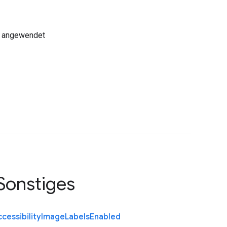
) angewendet
Sonstiges
cessibility
Image
Labels
Enabled