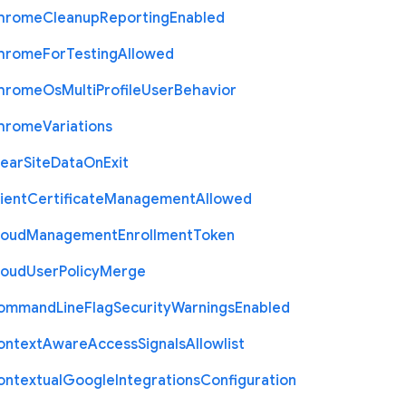
hrome
Cleanup
Reporting
Enabled
hrome
For
Testing
Allowed
hrome
Os
Multi
Profile
User
Behavior
hrome
Variations
lear
Site
Data
On
Exit
ient
Certificate
Management
Allowed
loud
Management
Enrollment
Token
loud
User
Policy
Merge
ommand
Line
Flag
Security
Warnings
Enabled
ontext
Aware
Access
Signals
Allowlist
ontextual
Google
Integrations
Configuration