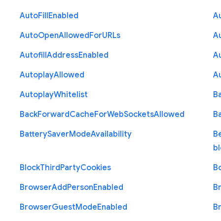
Auto
Fill
Enabled
A
Auto
Open
Allowed
For
U
R
Ls
A
Autofill
Address
Enabled
Au
Autoplay
Allowed
A
Autoplay
Whitelist
B
Back
Forward
Cache
For
Web
Sockets
Allowed
B
Battery
Saver
Mode
Availability
B
b
Block
Third
Party
Cookies
B
Browser
Add
Person
Enabled
B
Browser
Guest
Mode
Enabled
B