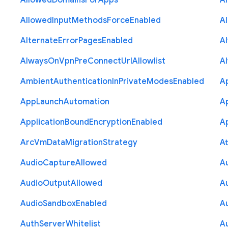
Allowed
Domains
For
Apps
A
Allowed
Input
Methods
Force
Enabled
A
Alternate
Error
Pages
Enabled
A
Always
On
Vpn
Pre
Connect
Url
Allowlist
A
Ambient
Authentication
In
Private
Modes
Enabled
A
App
Launch
Automation
A
Application
Bound
Encryption
Enabled
Ap
Arc
Vm
Data
Migration
Strategy
At
Audio
Capture
Allowed
A
Audio
Output
Allowed
A
Audio
Sandbox
Enabled
A
Auth
Server
Whitelist
A