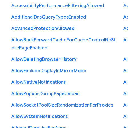
Accessibility
Performance
Filtering
Allowed
A
Additional
Dns
Query
Types
Enabled
A
Advanced
Protection
Allowed
A
Allow
Back
Forward
Cache
For
Cache
Control
No
St
A
ore
Page
Enabled
Allow
Deleting
Browser
History
A
Allow
Exclude
Display
In
Mirror
Mode
A
Allow
Native
Notifications
A
Allow
Popups
During
Page
Unload
A
Allow
Socket
Pool
Size
Randomization
For
Proxies
A
Allow
System
Notifications
A