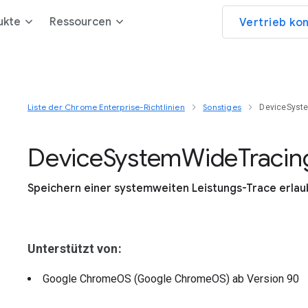
ukte
Ressourcen
Vertrieb ko
Liste der Chrome Enterprise-Richtlinien
Sonstiges
DeviceSyst
Device
System
Wide
Tracin
Speichern einer systemweiten Leistungs-Trace erla
Unterstützt von:
Google ChromeOS (Google ChromeOS)
ab Version
90