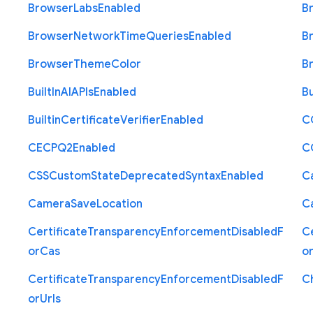
Browser
Labs
Enabled
B
Browser
Network
Time
Queries
Enabled
B
Browser
Theme
Color
B
Built
In
A
I
A
P
Is
Enabled
Bu
Builtin
Certificate
Verifier
Enabled
C
C
E
C
P
Q2
Enabled
C
C
S
S
Custom
State
Deprecated
Syntax
Enabled
C
Camera
Save
Location
C
Certificate
Transparency
Enforcement
Disabled
F
Ce
or
Cas
o
Certificate
Transparency
Enforcement
Disabled
F
C
or
Urls