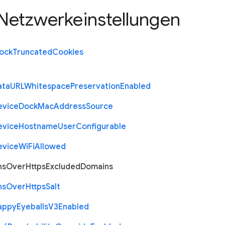
Netzwerkeinstellungen
lock
Truncated
Cookies
ata
U
R
L
Whitespace
Preservation
Enabled
evice
Dock
Mac
Address
Source
evice
Hostname
User
Configurable
evice
Wi
Fi
Allowed
ns
Over
Https
Excluded
Domains
ns
Over
Https
Salt
appy
Eyeballs
V3
Enabled