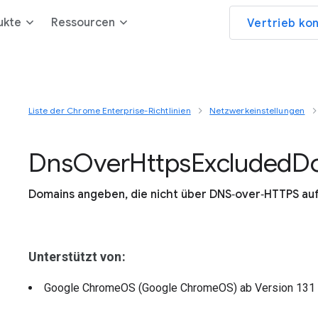
ukte
Ressourcen
Vertrieb ko
Liste der Chrome Enterprise-Richtlinien
Netzwerkeinstellungen
Dns
Over
Https
Excluded
D
Domains angeben, die nicht über DNS‑over‑HTTPS auf
Unterstützt von:
Google ChromeOS (Google ChromeOS)
ab Version
131