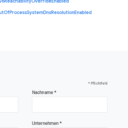
v6
Reachability
Override
Enabled
ut
Of
Process
System
Dns
Resolution
Enabled
* Pflichtfeld
Nachname
Unternehmen