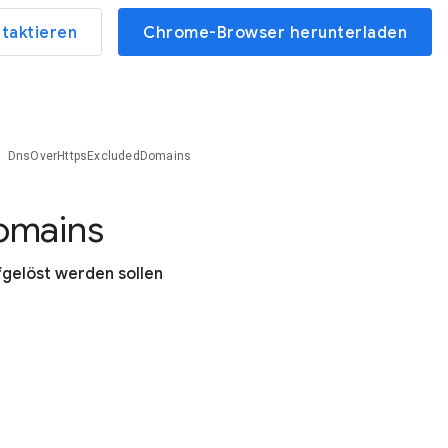
ntaktieren
Chrome-Browser herunterladen
DnsOverHttpsExcludedDomains
omains
gelöst werden sollen