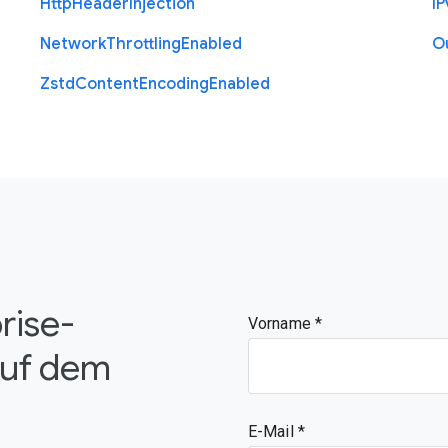
Http
Header
Injection
I
P
Network
Throttling
Enabled
O
Zstd
Content
Encoding
Enabled
rise-
Vorname
auf dem
E-Mail