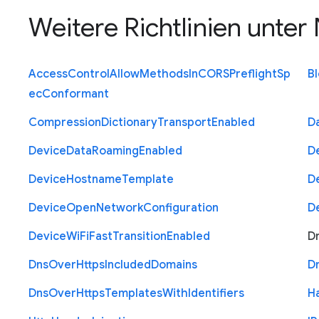
Weitere Richtlinien unter
Access
Control
Allow
Methods
In
C
O
R
S
Preflight
Sp
B
ec
Conformant
Compression
Dictionary
Transport
Enabled
D
Device
Data
Roaming
Enabled
D
Device
Hostname
Template
D
Device
Open
Network
Configuration
D
Device
Wi
Fi
Fast
Transition
Enabled
D
Dns
Over
Https
Included
Domains
D
Dns
Over
Https
Templates
With
Identifiers
H