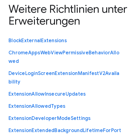
Weitere Richtlinien unter
Erweiterungen
Block
External
Extensions
Chrome
Apps
Web
View
Permissive
Behavior
Allo
wed
Device
Login
Screen
Extension
Manifest
V2
Availa
bility
Extension
Allow
Insecure
Updates
Extension
Allowed
Types
Extension
Developer
Mode
Settings
Extension
Extended
Background
Lifetime
For
Port