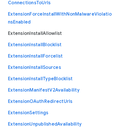
Connections
To
Urls
Extension
Force
Install
With
Non
Malware
Violatio
ns
Enabled
Extension
Install
Allowlist
Extension
Install
Blocklist
Extension
Install
Forcelist
Extension
Install
Sources
Extension
Install
Type
Blocklist
Extension
Manifest
V2
Availability
Extension
O
Auth
Redirect
Urls
Extension
Settings
Extension
Unpublished
Availability