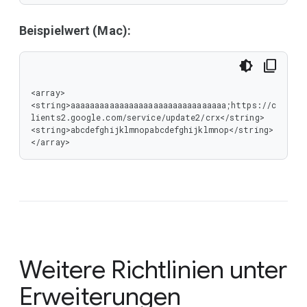
Beispielwert (Mac):
<array>

<string>aaaaaaaaaaaaaaaaaaaaaaaaaaaaaaaa;https://c
lients2.google.com/service/update2/crx</string>

<string>abcdefghijklmnopabcdefghijklmnop</string>

</array>
Weitere Richtlinien unter
Erweiterungen