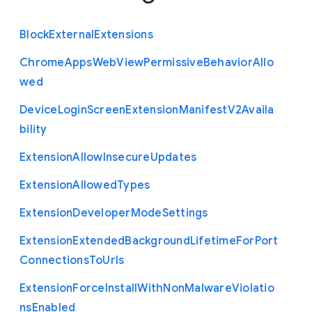
Block
External
Extensions
Chrome
Apps
Web
View
Permissive
Behavior
Allo
wed
Device
Login
Screen
Extension
Manifest
V2
Availa
bility
Extension
Allow
Insecure
Updates
Extension
Allowed
Types
Extension
Developer
Mode
Settings
Extension
Extended
Background
Lifetime
For
Port
Connections
To
Urls
Extension
Force
Install
With
Non
Malware
Violatio
ns
Enabled