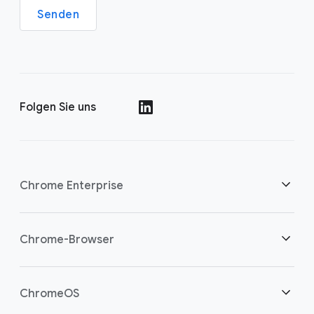
Senden
Folgen Sie uns
()
Chrome Enterprise
Sicherheit
Chrome-Browser
Cloud-Worker unterstützen
Übersicht
ChromeOS