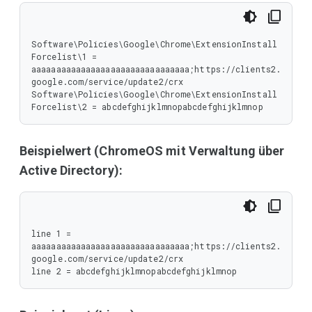
Software\Policies\Google\Chrome\ExtensionInstall
Forcelist\1 = 
aaaaaaaaaaaaaaaaaaaaaaaaaaaaaaaa;https://clients2.
google.com/service/update2/crx

Software\Policies\Google\Chrome\ExtensionInstall
Forcelist\2 = abcdefghijklmnopabcdefghijklmnop
Beispielwert (ChromeOS mit Verwaltung über
Active Directory):
line 1 = 
aaaaaaaaaaaaaaaaaaaaaaaaaaaaaaaa;https://clients2.
google.com/service/update2/crx

line 2 = abcdefghijklmnopabcdefghijklmnop