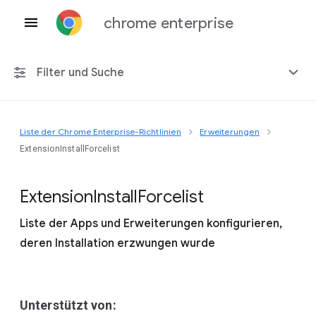
chrome enterprise
Filter und Suche
Liste der Chrome Enterprise-Richtlinien
Erweiterungen
Alle Plattformen
ExtensionInstallForcelist
Chrome 151
Extension
Install
Forcelist
Liste der Apps und Erweiterungen konfigurieren,
deren Installation erzwungen wurde
Einschließlich eingestellter Richtlinien
Unterstützt von: