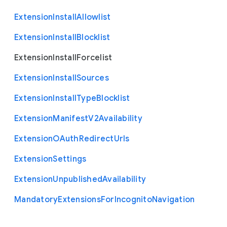
Extension
Install
Allowlist
Extension
Install
Blocklist
Extension
Install
Forcelist
Extension
Install
Sources
Extension
Install
Type
Blocklist
Extension
Manifest
V2
Availability
Extension
O
Auth
Redirect
Urls
Extension
Settings
Extension
Unpublished
Availability
Mandatory
Extensions
For
Incognito
Navigation