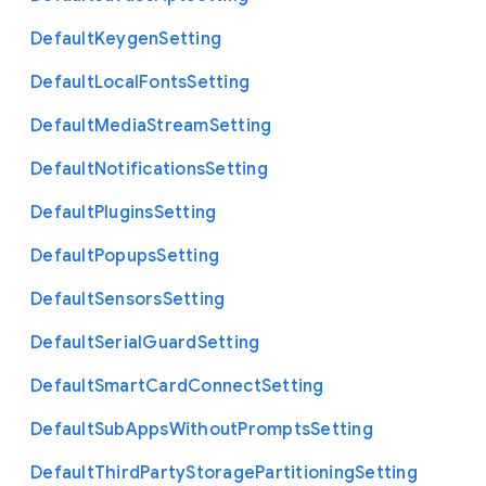
Default
Keygen
Setting
Default
Local
Fonts
Setting
Default
Media
Stream
Setting
Default
Notifications
Setting
Default
Plugins
Setting
Default
Popups
Setting
Default
Sensors
Setting
Default
Serial
Guard
Setting
Default
Smart
Card
Connect
Setting
Default
Sub
Apps
Without
Prompts
Setting
Default
Third
Party
Storage
Partitioning
Setting