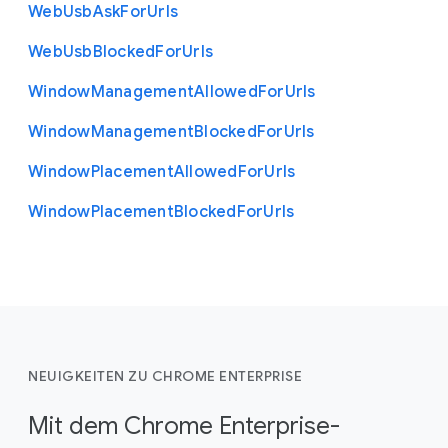
Web
Usb
Ask
For
Urls
Web
Usb
Blocked
For
Urls
Window
Management
Allowed
For
Urls
Window
Management
Blocked
For
Urls
Window
Placement
Allowed
For
Urls
Window
Placement
Blocked
For
Urls
NEUIGKEITEN ZU CHROME ENTERPRISE
Mit dem Chrome Enterprise-