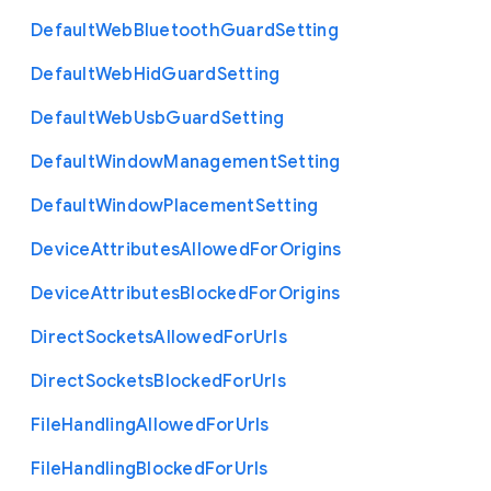
Default
Web
Bluetooth
Guard
Setting
Default
Web
Hid
Guard
Setting
Default
Web
Usb
Guard
Setting
Default
Window
Management
Setting
Default
Window
Placement
Setting
Device
Attributes
Allowed
For
Origins
Device
Attributes
Blocked
For
Origins
Direct
Sockets
Allowed
For
Urls
Direct
Sockets
Blocked
For
Urls
File
Handling
Allowed
For
Urls
File
Handling
Blocked
For
Urls