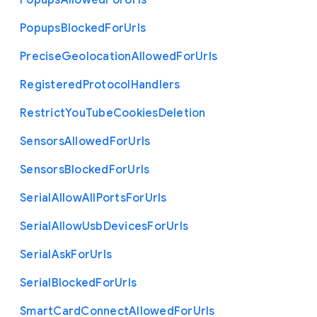
Popups
Allowed
For
Urls
Popups
Blocked
For
Urls
Precise
Geolocation
Allowed
For
Urls
Registered
Protocol
Handlers
Restrict
You
Tube
Cookies
Deletion
Sensors
Allowed
For
Urls
Sensors
Blocked
For
Urls
Serial
Allow
All
Ports
For
Urls
Serial
Allow
Usb
Devices
For
Urls
Serial
Ask
For
Urls
Serial
Blocked
For
Urls
Smart
Card
Connect
Allowed
For
Urls