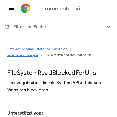
chrome enterprise
Filter und Suche
Liste der Chrome Enterprise-Richtlinien
Alle Plattformen
Inhaltseinstellungen
FileSystemReadBlockedForUrls
Chrome 151
File
System
Read
Blocked
For
Urls
Lesezugriff über die File System API auf diesen
Websites blockieren
Einschließlich eingestellter Richtlinien
Unterstützt von: