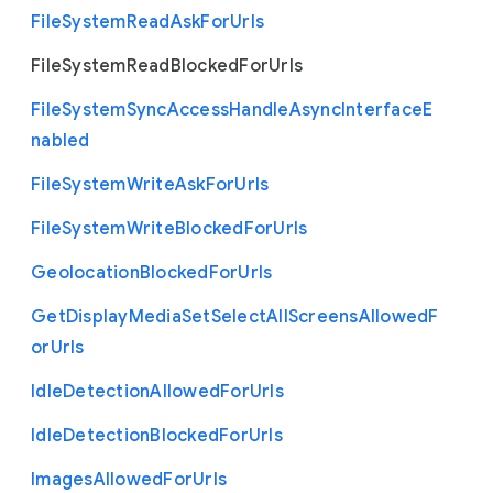
File
System
Read
Ask
For
Urls
File
System
Read
Blocked
For
Urls
File
System
Sync
Access
Handle
Async
Interface
E
nabled
File
System
Write
Ask
For
Urls
File
System
Write
Blocked
For
Urls
Geolocation
Blocked
For
Urls
Get
Display
Media
Set
Select
All
Screens
Allowed
F
or
Urls
Idle
Detection
Allowed
For
Urls
Idle
Detection
Blocked
For
Urls
Images
Allowed
For
Urls