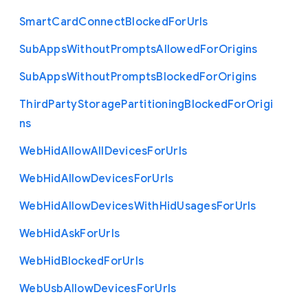
Smart
Card
Connect
Blocked
For
Urls
Sub
Apps
Without
Prompts
Allowed
For
Origins
Sub
Apps
Without
Prompts
Blocked
For
Origins
Third
Party
Storage
Partitioning
Blocked
For
Origi
ns
Web
Hid
Allow
All
Devices
For
Urls
Web
Hid
Allow
Devices
For
Urls
Web
Hid
Allow
Devices
With
Hid
Usages
For
Urls
Web
Hid
Ask
For
Urls
Web
Hid
Blocked
For
Urls
Web
Usb
Allow
Devices
For
Urls