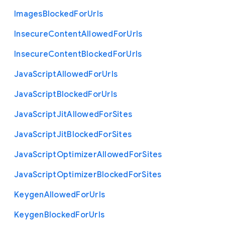
Images
Blocked
For
Urls
Insecure
Content
Allowed
For
Urls
Insecure
Content
Blocked
For
Urls
Java
Script
Allowed
For
Urls
Java
Script
Blocked
For
Urls
Java
Script
Jit
Allowed
For
Sites
Java
Script
Jit
Blocked
For
Sites
Java
Script
Optimizer
Allowed
For
Sites
Java
Script
Optimizer
Blocked
For
Sites
Keygen
Allowed
For
Urls
Keygen
Blocked
For
Urls