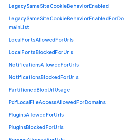
Legacy
Same
Site
Cookie
Behavior
Enabled
Legacy
Same
Site
Cookie
Behavior
Enabled
For
Do
main
List
Local
Fonts
Allowed
For
Urls
Local
Fonts
Blocked
For
Urls
Notifications
Allowed
For
Urls
Notifications
Blocked
For
Urls
Partitioned
Blob
Url
Usage
Pdf
Local
File
Access
Allowed
For
Domains
Plugins
Allowed
For
Urls
Plugins
Blocked
For
Urls