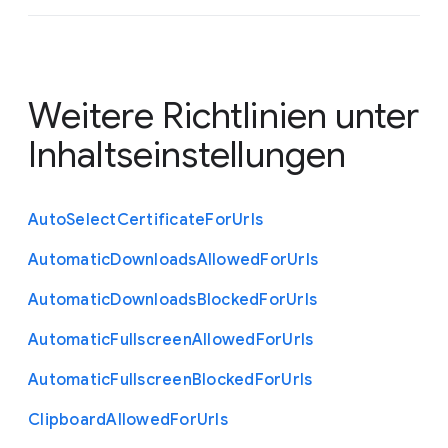
Weitere Richtlinien unter
Inhaltseinstellungen
Auto
Select
Certificate
For
Urls
Automatic
Downloads
Allowed
For
Urls
Automatic
Downloads
Blocked
For
Urls
Automatic
Fullscreen
Allowed
For
Urls
Automatic
Fullscreen
Blocked
For
Urls
Clipboard
Allowed
For
Urls