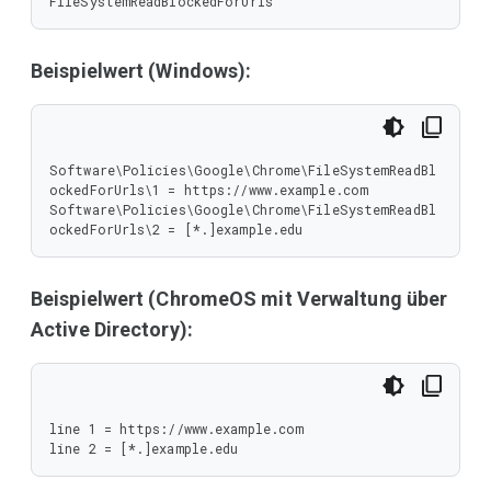
FileSystemReadBlockedForUrls
Beispielwert (Windows):
Software\Policies\Google\Chrome\FileSystemReadBl
ockedForUrls\1 = https://www.example.com

Software\Policies\Google\Chrome\FileSystemReadBl
ockedForUrls\2 = [*.]example.edu
Beispielwert (ChromeOS mit Verwaltung über
Active Directory):
line 1 = https://www.example.com

line 2 = [*.]example.edu