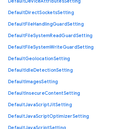
Default
Device
Attributes
Setting
Default
Direct
Sockets
Setting
Default
File
Handling
Guard
Setting
Default
File
System
Read
Guard
Setting
Default
File
System
Write
Guard
Setting
Default
Geolocation
Setting
Default
Idle
Detection
Setting
Default
Images
Setting
Default
Insecure
Content
Setting
Default
Java
Script
Jit
Setting
Default
Java
Script
Optimizer
Setting
Default
Java
Script
Setting