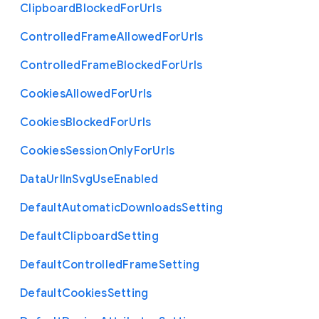
Clipboard
Blocked
For
Urls
Controlled
Frame
Allowed
For
Urls
Controlled
Frame
Blocked
For
Urls
Cookies
Allowed
For
Urls
Cookies
Blocked
For
Urls
Cookies
Session
Only
For
Urls
Data
Url
In
Svg
Use
Enabled
Default
Automatic
Downloads
Setting
Default
Clipboard
Setting
Default
Controlled
Frame
Setting
Default
Cookies
Setting