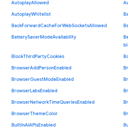
Autoplay
Allowed
A
Autoplay
Whitelist
B
Back
Forward
Cache
For
Web
Sockets
Allowed
B
Battery
Saver
Mode
Availability
B
b
Block
Third
Party
Cookies
B
Browser
Add
Person
Enabled
B
Browser
Guest
Mode
Enabled
B
Browser
Labs
Enabled
B
Browser
Network
Time
Queries
Enabled
B
Browser
Theme
Color
B
Built
In
A
I
A
P
Is
Enabled
Bu