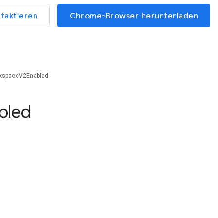
ntaktieren
Chrome-Browser herunterladen
rkspaceV2Enabled
bled