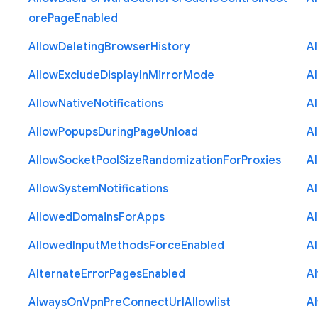
ore
Page
Enabled
Allow
Deleting
Browser
History
A
Allow
Exclude
Display
In
Mirror
Mode
A
Allow
Native
Notifications
A
Allow
Popups
During
Page
Unload
A
Allow
Socket
Pool
Size
Randomization
For
Proxies
A
Allow
System
Notifications
A
Allowed
Domains
For
Apps
A
Allowed
Input
Methods
Force
Enabled
A
Alternate
Error
Pages
Enabled
A
Always
On
Vpn
Pre
Connect
Url
Allowlist
A