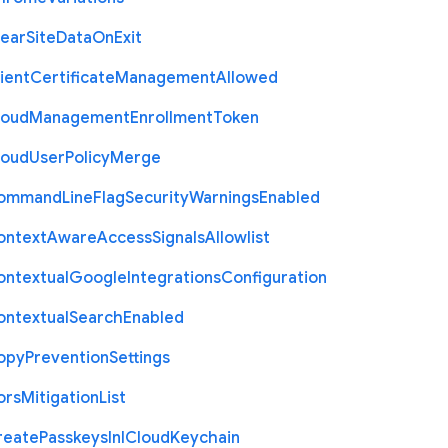
lear
Site
Data
On
Exit
ient
Certificate
Management
Allowed
loud
Management
Enrollment
Token
loud
User
Policy
Merge
ommand
Line
Flag
Security
Warnings
Enabled
ontext
Aware
Access
Signals
Allowlist
ontextual
Google
Integrations
Configuration
ontextual
Search
Enabled
opy
Prevention
Settings
ors
Mitigation
List
reate
Passkeys
In
I
Cloud
Keychain