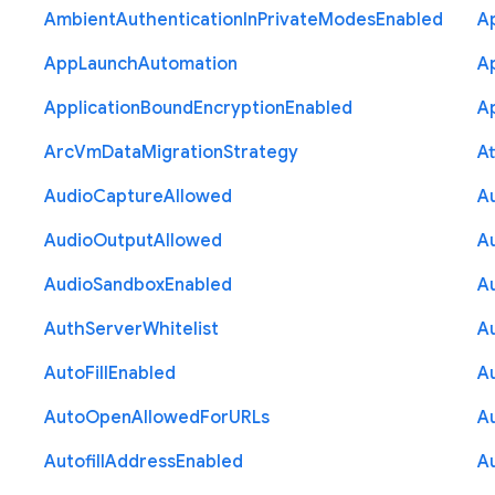
Ambient
Authentication
In
Private
Modes
Enabled
A
App
Launch
Automation
A
Application
Bound
Encryption
Enabled
Ap
Arc
Vm
Data
Migration
Strategy
At
Audio
Capture
Allowed
A
Audio
Output
Allowed
A
Audio
Sandbox
Enabled
A
Auth
Server
Whitelist
A
Auto
Fill
Enabled
A
Auto
Open
Allowed
For
U
R
Ls
A
Autofill
Address
Enabled
Au