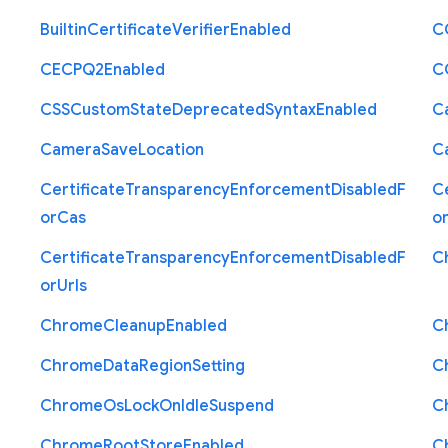
Builtin
Certificate
Verifier
Enabled
C
C
E
C
P
Q2
Enabled
C
C
S
S
Custom
State
Deprecated
Syntax
Enabled
C
Camera
Save
Location
C
Certificate
Transparency
Enforcement
Disabled
F
Ce
or
Cas
o
Certificate
Transparency
Enforcement
Disabled
F
C
or
Urls
Chrome
Cleanup
Enabled
C
Chrome
Data
Region
Setting
C
Chrome
Os
Lock
On
Idle
Suspend
C
Chrome
Root
Store
Enabled
C