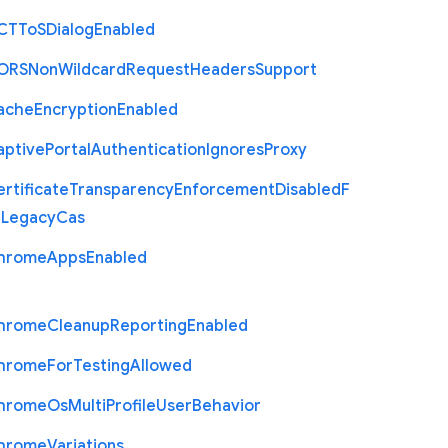
C
T
To
S
Dialog
Enabled
O
R
S
Non
Wildcard
Request
Headers
Support
ache
Encryption
Enabled
aptive
Portal
Authentication
Ignores
Proxy
rtificate
Transparency
Enforcement
Disabled
F
r
Legacy
Cas
hrome
Apps
Enabled
hrome
Cleanup
Reporting
Enabled
hrome
For
Testing
Allowed
hrome
Os
Multi
Profile
User
Behavior
hrome
Variations