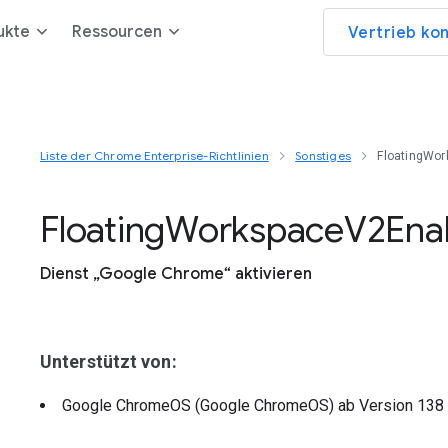
ukte
Ressourcen
Vertrieb ko
Liste der Chrome Enterprise-Richtlinien
Sonstiges
FloatingWo
Floating
Workspace
V2
Ena
Dienst „Google Chrome“ aktivieren
Unterstützt von:
Google ChromeOS (Google ChromeOS)
ab Version
138