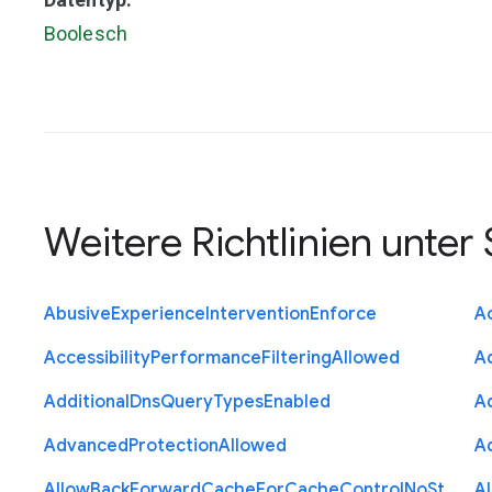
Boolesch
Weitere Richtlinien unter
Abusive
Experience
Intervention
Enforce
Ac
Accessibility
Performance
Filtering
Allowed
A
Additional
Dns
Query
Types
Enabled
A
Advanced
Protection
Allowed
A
Allow
Back
Forward
Cache
For
Cache
Control
No
St
A