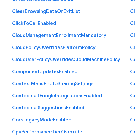
Clear
Browsing
Data
On
Exit
List
C
Click
To
Call
Enabled
Cl
Cloud
Management
Enrollment
Mandatory
C
Cloud
Policy
Overrides
Platform
Policy
C
Cloud
User
Policy
Overrides
Cloud
Machine
Policy
C
Component
Updates
Enabled
C
Context
Menu
Photo
Sharing
Settings
C
Contextual
Google
Integrations
Enabled
C
Contextual
Suggestions
Enabled
C
Cors
Legacy
Mode
Enabled
C
Cpu
Performance
Tier
Override
C