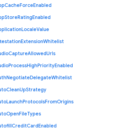
pp
Cache
Force
Enabled
pp
Store
Rating
Enabled
plication
Locale
Value
testation
Extension
Whitelist
udio
Capture
Allowed
Urls
udio
Process
High
Priority
Enabled
uth
Negotiate
Delegate
Whitelist
uto
Clean
Up
Strategy
uto
Launch
Protocols
From
Origins
uto
Open
File
Types
tofill
Credit
Card
Enabled