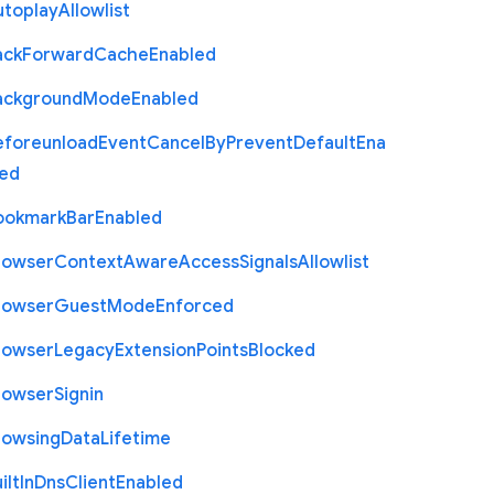
utoplay
Allowlist
ack
Forward
Cache
Enabled
ackground
Mode
Enabled
eforeunload
Event
Cancel
By
Prevent
Default
Ena
led
ookmark
Bar
Enabled
rowser
Context
Aware
Access
Signals
Allowlist
rowser
Guest
Mode
Enforced
rowser
Legacy
Extension
Points
Blocked
rowser
Signin
rowsing
Data
Lifetime
ilt
In
Dns
Client
Enabled