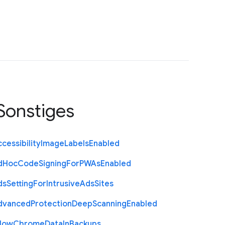
Sonstiges
cessibility
Image
Labels
Enabled
d
Hoc
Code
Signing
For
P
W
As
Enabled
ds
Setting
For
Intrusive
Ads
Sites
dvanced
Protection
Deep
Scanning
Enabled
llow
Chrome
Data
In
Backups