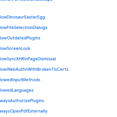
llow
Dinosaur
Easter
Egg
llow
File
Selection
Dialogs
llow
Outdated
Plugins
llow
Screen
Lock
llow
Sync
X
H
R
In
Page
Dismissal
llow
Web
Authn
With
Broken
Tls
Certs
llowed
Input
Methods
llowed
Languages
lways
Authorize
Plugins
lways
Open
Pdf
Externally