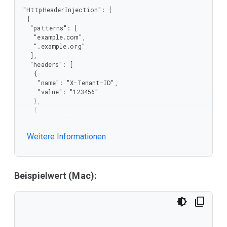
"HttpHeaderInjection": [

 {

  "patterns": [

   "example.com",

   ".example.org"

  ],

  "headers": [

   {

    "name": "X-Tenant-ID",

    "value": "123456"

   },

   {

    "name": "X-Custom-Header",

    "value": "CustomValue"

Weitere Informationen
   }

  ]

 }

]
Beispielwert (Mac):