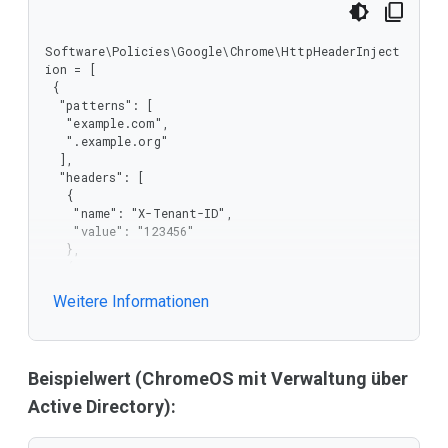
   "patterns": {

    "items": {

     "type": "string"

Software\Policies\Google\Chrome\HttpHeaderInject
    },

ion = [

    "type": "array"

 {

   }

  "patterns": [

  },

   "example.com",

  "required": [

   ".example.org"

   "patterns",

  ],

   "headers"

  "headers": [

  ],

   {

  "type": "object"

    "name": "X-Tenant-ID",

 },

    "value": "123456"

 "type": "array"

   },

}
   {

    "name": "X-Custom-Header",

Weitere Informationen
    "value": "CustomValue"

   }

  ]

 }

]
Beispielwert (ChromeOS mit Verwaltung über
Active Directory):