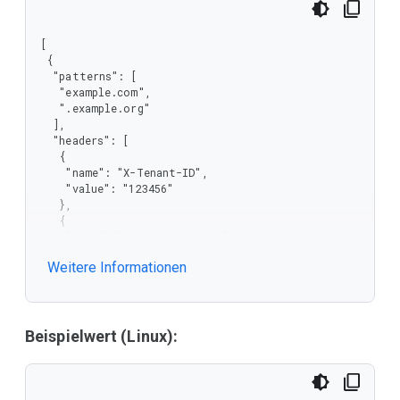
[

 {

  "patterns": [

   "example.com",

   ".example.org"

  ],

  "headers": [

   {

    "name": "X-Tenant-ID",

    "value": "123456"

   },

   {

    "name": "X-Custom-Header",

    "value": "CustomValue"

Weitere Informationen
   }

  ]

 }

]
Beispielwert (Linux):