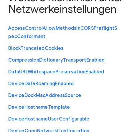
Netzwerkeinstellungen
Access
Control
Allow
Methods
In
C
O
R
S
Preflight
S
pec
Conformant
Block
Truncated
Cookies
Compression
Dictionary
Transport
Enabled
Data
U
R
L
Whitespace
Preservation
Enabled
Device
Data
Roaming
Enabled
Device
Dock
Mac
Address
Source
Device
Hostname
Template
Device
Hostname
User
Configurable
Device
Open
Network
Configuration