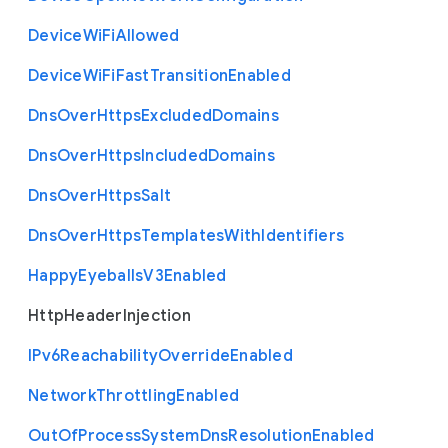
Device
Wi
Fi
Allowed
Device
Wi
Fi
Fast
Transition
Enabled
Dns
Over
Https
Excluded
Domains
Dns
Over
Https
Included
Domains
Dns
Over
Https
Salt
Dns
Over
Https
Templates
With
Identifiers
Happy
Eyeballs
V3
Enabled
Http
Header
Injection
I
Pv6
Reachability
Override
Enabled
Network
Throttling
Enabled
Out
Of
Process
System
Dns
Resolution
Enabled