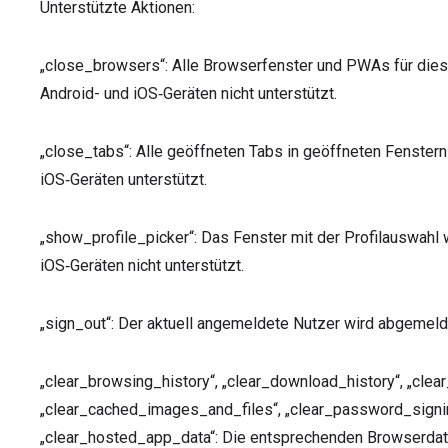
Unterstützte Aktionen:
„close_browsers“: Alle Browserfenster und PWAs für dies
Android- und iOS‑Geräten nicht unterstützt.
„close_tabs“: Alle geöffneten Tabs in geöffneten Fenster
iOS‑Geräten unterstützt.
„show_profile_picker“: Das Fenster mit der Profilauswahl 
iOS‑Geräten nicht unterstützt.
„sign_out“: Der aktuell angemeldete Nutzer wird abgemelde
„clear_browsing_history“, „clear_download_history“, „cle
„clear_cached_images_and_files“, „clear_password_signing“,
„clear_hosted_app_data“: Die entsprechenden Browserdate