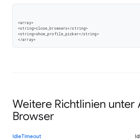
<array>

<string>close_browsers</string>

<string>show_profile_picker</string>

</array>
Weitere Richtlinien unter
Browser
Idle
Timeout
Id