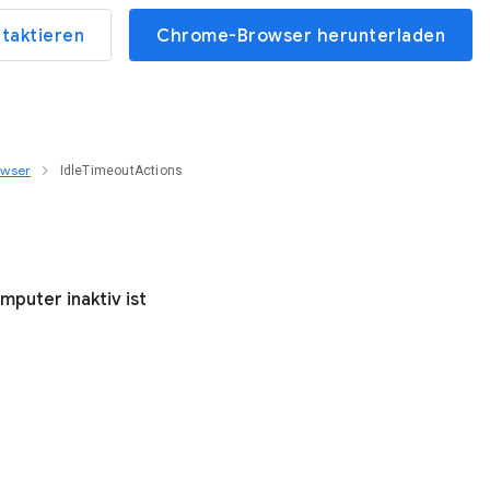
ntaktieren
Chrome-Browser herunterladen
owser
IdleTimeoutActions
mputer inaktiv ist