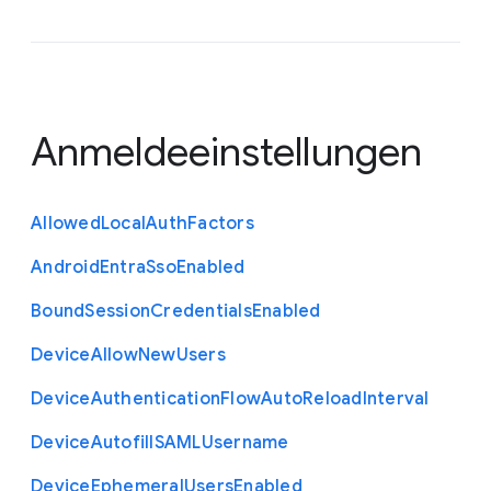
Anmeldeeinstellungen
Allowed
Local
Auth
Factors
Android
Entra
Sso
Enabled
Bound
Session
Credentials
Enabled
Device
Allow
New
Users
Device
Authentication
Flow
Auto
Reload
Interval
Device
Autofill
S
A
M
L
Username
Device
Ephemeral
Users
Enabled