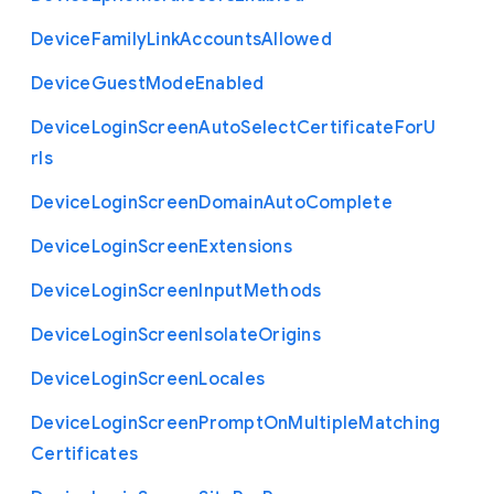
Device
Family
Link
Accounts
Allowed
Device
Guest
Mode
Enabled
Device
Login
Screen
Auto
Select
Certificate
For
U
rls
Device
Login
Screen
Domain
Auto
Complete
Device
Login
Screen
Extensions
Device
Login
Screen
Input
Methods
Device
Login
Screen
Isolate
Origins
Device
Login
Screen
Locales
Device
Login
Screen
Prompt
On
Multiple
Matching
Certificates