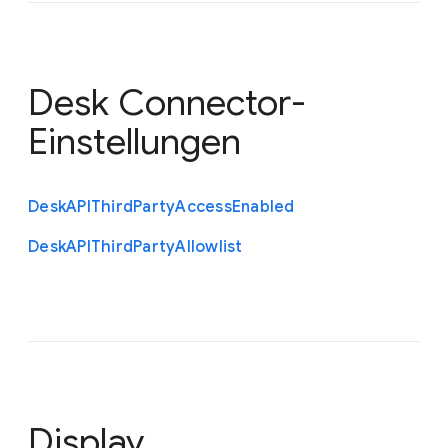
Desk Connector-
Einstellungen
Desk
A
P
I
Third
Party
Access
Enabled
Desk
A
P
I
Third
Party
Allowlist
Display