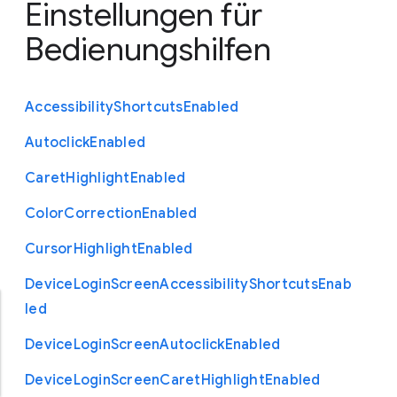
Einstellungen für
Bedienungshilfen
Accessibility
Shortcuts
Enabled
Autoclick
Enabled
Caret
Highlight
Enabled
Color
Correction
Enabled
Cursor
Highlight
Enabled
Device
Login
Screen
Accessibility
Shortcuts
Enab
led
Device
Login
Screen
Autoclick
Enabled
Device
Login
Screen
Caret
Highlight
Enabled