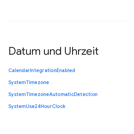
Datum und Uhrzeit
Calendar
Integration
Enabled
System
Timezone
System
Timezone
Automatic
Detection
System
Use24
Hour
Clock