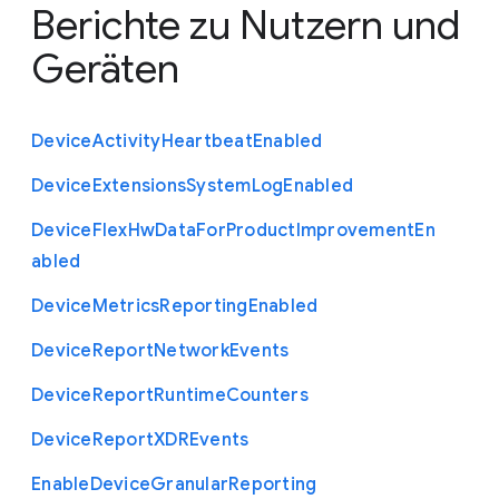
Berichte zu Nutzern und
Geräten
Device
Activity
Heartbeat
Enabled
Device
Extensions
System
Log
Enabled
Device
Flex
Hw
Data
For
Product
Improvement
En
abled
Device
Metrics
Reporting
Enabled
Device
Report
Network
Events
Device
Report
Runtime
Counters
Device
Report
X
D
R
Events
Enable
Device
Granular
Reporting