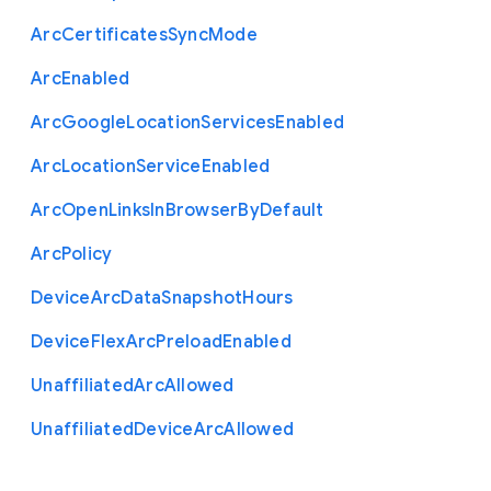
Arc
Certificates
Sync
Mode
Arc
Enabled
Arc
Google
Location
Services
Enabled
Arc
Location
Service
Enabled
Arc
Open
Links
In
Browser
By
Default
Arc
Policy
Device
Arc
Data
Snapshot
Hours
Device
Flex
Arc
Preload
Enabled
Unaffiliated
Arc
Allowed
Unaffiliated
Device
Arc
Allowed