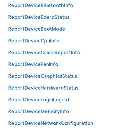
Report
Device
Bluetooth
Info
Report
Device
Board
Status
Report
Device
Boot
Mode
Report
Device
Cpu
Info
Report
Device
Crash
Report
Info
Report
Device
Fan
Info
Report
Device
Graphics
Status
Report
Device
Hardware
Status
Report
Device
Login
Logout
Report
Device
Memory
Info
Report
Device
Network
Configuration