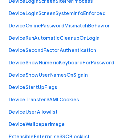
Device
Login
Screen
Site
Per
Process
Device
Login
Screen
System
Info
Enforced
Device
Online
Password
Mismatch
Behavior
Device
Run
Automatic
Cleanup
On
Login
Device
Second
Factor
Authentication
Device
Show
Numeric
Keyboard
For
Password
Device
Show
User
Names
On
Signin
Device
Start
Up
Flags
Device
Transfer
S
A
M
L
Cookies
Device
User
Allowlist
Device
Wallpaper
Image
Extensible
Enterprise
S
S
O
Blocklist