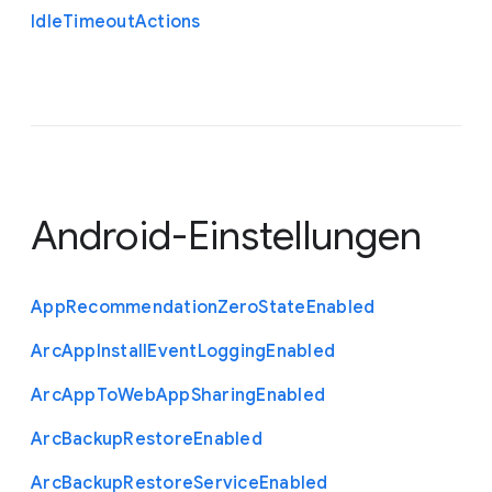
Idle
Timeout
Actions
Android-Einstellungen
App
Recommendation
Zero
State
Enabled
Arc
App
Install
Event
Logging
Enabled
Arc
App
To
Web
App
Sharing
Enabled
Arc
Backup
Restore
Enabled
Arc
Backup
Restore
Service
Enabled