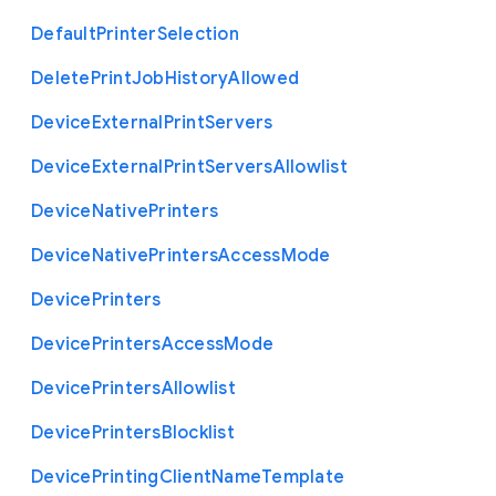
Default
Printer
Selection
Delete
Print
Job
History
Allowed
Device
External
Print
Servers
Device
External
Print
Servers
Allowlist
Device
Native
Printers
Device
Native
Printers
Access
Mode
Device
Printers
Device
Printers
Access
Mode
Device
Printers
Allowlist
Device
Printers
Blocklist
Device
Printing
Client
Name
Template