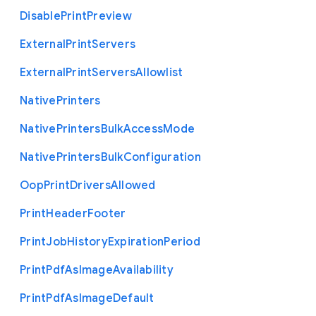
Disable
Print
Preview
External
Print
Servers
External
Print
Servers
Allowlist
Native
Printers
Native
Printers
Bulk
Access
Mode
Native
Printers
Bulk
Configuration
Oop
Print
Drivers
Allowed
Print
Header
Footer
Print
Job
History
Expiration
Period
Print
Pdf
As
Image
Availability
Print
Pdf
As
Image
Default