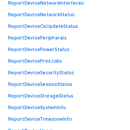
Report
Device
Network
Interfaces
Report
Device
Network
Status
Report
Device
Os
Update
Status
Report
Device
Peripherals
Report
Device
Power
Status
Report
Device
Print
Jobs
Report
Device
Security
Status
Report
Device
Session
Status
Report
Device
Storage
Status
Report
Device
System
Info
Report
Device
Timezone
Info