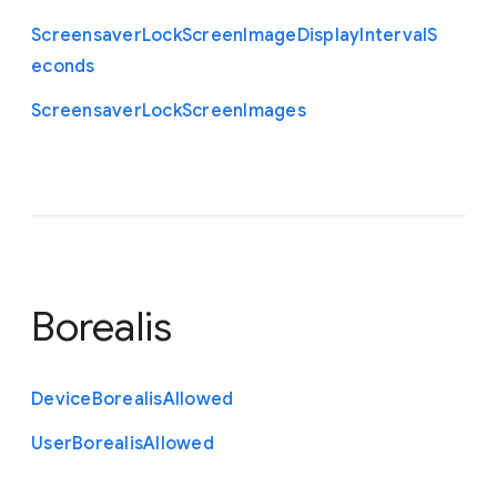
Screensaver
Lock
Screen
Image
Display
Interval
S
econds
Screensaver
Lock
Screen
Images
Borealis
Device
Borealis
Allowed
User
Borealis
Allowed