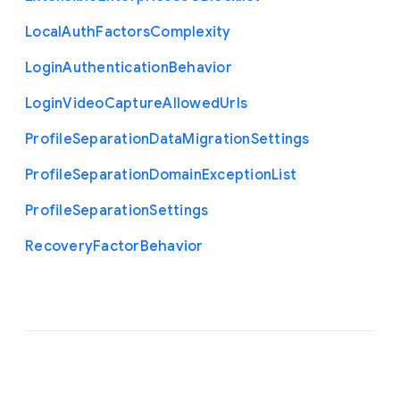
Local
Auth
Factors
Complexity
Login
Authentication
Behavior
Login
Video
Capture
Allowed
Urls
Profile
Separation
Data
Migration
Settings
Profile
Separation
Domain
Exception
List
Profile
Separation
Settings
Recovery
Factor
Behavior