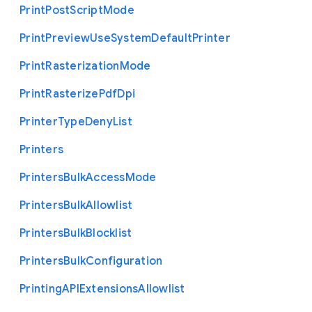
Print
Post
Script
Mode
Print
Preview
Use
System
Default
Printer
Print
Rasterization
Mode
Print
Rasterize
Pdf
Dpi
Printer
Type
Deny
List
Printers
Printers
Bulk
Access
Mode
Printers
Bulk
Allowlist
Printers
Bulk
Blocklist
Printers
Bulk
Configuration
Printing
A
P
I
Extensions
Allowlist