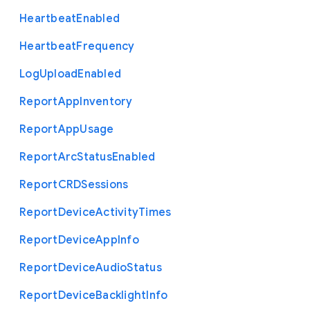
Heartbeat
Enabled
Heartbeat
Frequency
Log
Upload
Enabled
Report
App
Inventory
Report
App
Usage
Report
Arc
Status
Enabled
Report
C
R
D
Sessions
Report
Device
Activity
Times
Report
Device
App
Info
Report
Device
Audio
Status
Report
Device
Backlight
Info