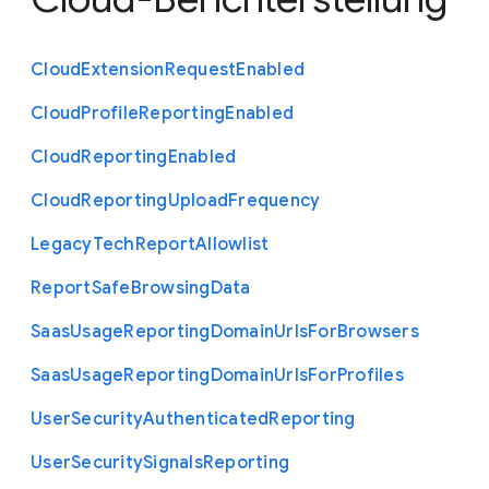
Cloud
Extension
Request
Enabled
Cloud
Profile
Reporting
Enabled
Cloud
Reporting
Enabled
Cloud
Reporting
Upload
Frequency
Legacy
Tech
Report
Allowlist
Report
Safe
Browsing
Data
Saas
Usage
Reporting
Domain
Urls
For
Browsers
Saas
Usage
Reporting
Domain
Urls
For
Profiles
User
Security
Authenticated
Reporting
User
Security
Signals
Reporting