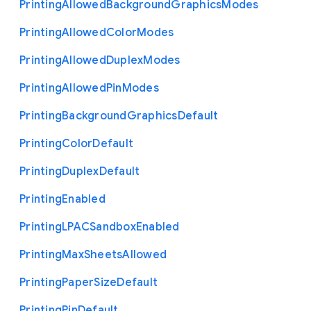
Printing
Allowed
Background
Graphics
Modes
Printing
Allowed
Color
Modes
Printing
Allowed
Duplex
Modes
Printing
Allowed
Pin
Modes
Printing
Background
Graphics
Default
Printing
Color
Default
Printing
Duplex
Default
Printing
Enabled
Printing
L
P
A
C
Sandbox
Enabled
Printing
Max
Sheets
Allowed
Printing
Paper
Size
Default
Printing
Pin
Default