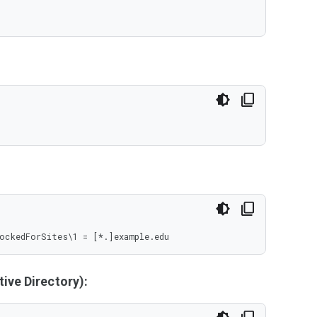
ockedForSites\1 = [*.]example.edu
ive Directory):