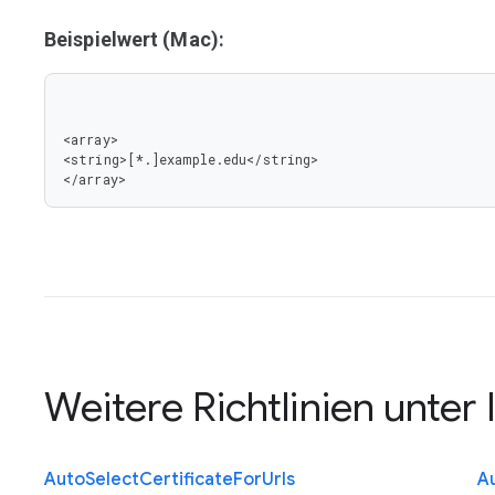
Beispielwert (Mac):
<array>

<string>[*.]example.edu</string>

</array>
Weitere Richtlinien unter
Auto
Select
Certificate
For
Urls
A