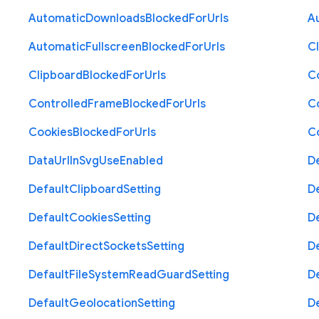
Automatic
Downloads
Blocked
For
Urls
A
Automatic
Fullscreen
Blocked
For
Urls
C
Clipboard
Blocked
For
Urls
C
Controlled
Frame
Blocked
For
Urls
C
Cookies
Blocked
For
Urls
C
Data
Url
In
Svg
Use
Enabled
D
Default
Clipboard
Setting
D
Default
Cookies
Setting
D
Default
Direct
Sockets
Setting
D
Default
File
System
Read
Guard
Setting
D
Default
Geolocation
Setting
D