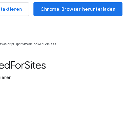
ntaktieren
Chrome-Browser herunterladen
avaScriptOptimizerBlockedForSites
ed
For
Sites
kieren