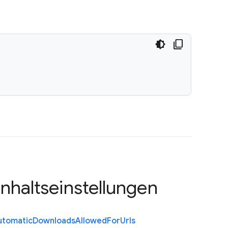
Inhaltseinstellungen
utomatic
Downloads
Allowed
For
Urls