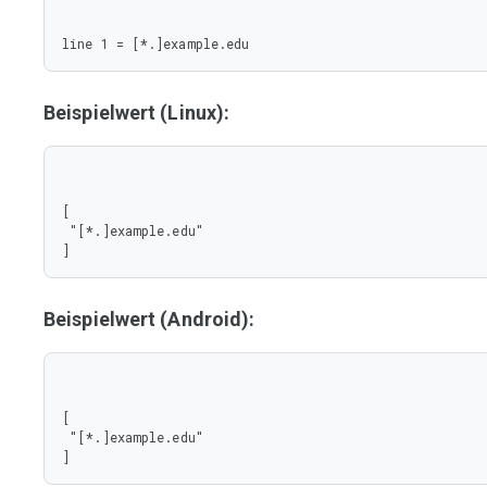
line 1 = [*.]example.edu
Beispielwert (Linux):
[

 "[*.]example.edu"

]
Beispielwert (Android):
[

 "[*.]example.edu"

]