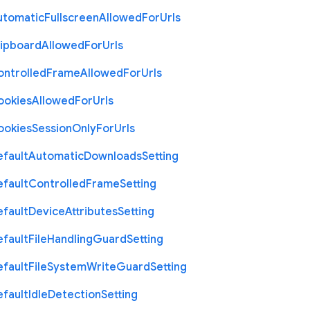
utomatic
Fullscreen
Allowed
For
Urls
lipboard
Allowed
For
Urls
ontrolled
Frame
Allowed
For
Urls
ookies
Allowed
For
Urls
ookies
Session
Only
For
Urls
efault
Automatic
Downloads
Setting
efault
Controlled
Frame
Setting
efault
Device
Attributes
Setting
efault
File
Handling
Guard
Setting
efault
File
System
Write
Guard
Setting
efault
Idle
Detection
Setting