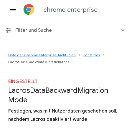
chrome enterprise
Filter und Suche
Liste der Chrome Enterprise-Richtlinien
Sonstiges
Alle Plattformen
LacrosDataBackwardMigrationMode
Chrome 151
EINGESTELLT
Lacros
Data
Backward
Migration
Mode
Einschließlich eingestellter Richtlinien
Festlegen, was mit Nutzerdaten geschehen soll,
nachdem Lacros deaktiviert wurde