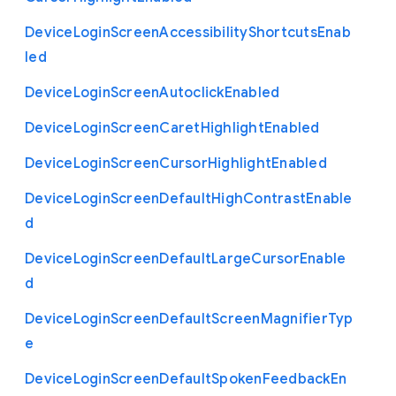
Device
Login
Screen
Accessibility
Shortcuts
Enab
led
Device
Login
Screen
Autoclick
Enabled
Device
Login
Screen
Caret
Highlight
Enabled
Device
Login
Screen
Cursor
Highlight
Enabled
Device
Login
Screen
Default
High
Contrast
Enable
d
Device
Login
Screen
Default
Large
Cursor
Enable
d
Device
Login
Screen
Default
Screen
Magnifier
Typ
e
Device
Login
Screen
Default
Spoken
Feedback
En