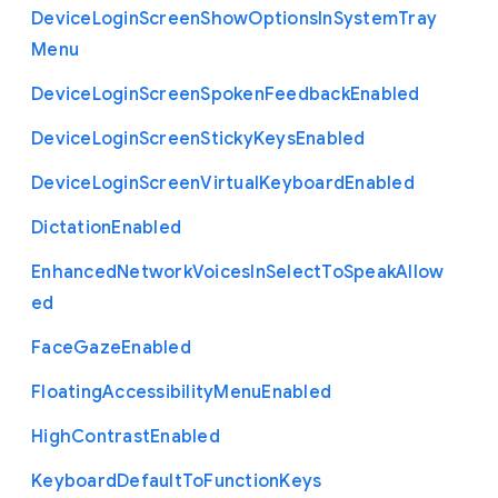
Device
Login
Screen
Show
Options
In
System
Tray
Menu
Device
Login
Screen
Spoken
Feedback
Enabled
Device
Login
Screen
Sticky
Keys
Enabled
Device
Login
Screen
Virtual
Keyboard
Enabled
Dictation
Enabled
Enhanced
Network
Voices
In
Select
To
Speak
Allow
ed
Face
Gaze
Enabled
Floating
Accessibility
Menu
Enabled
High
Contrast
Enabled
Keyboard
Default
To
Function
Keys