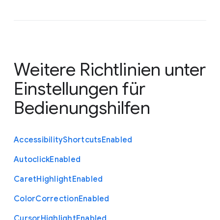
Weitere Richtlinien unter
Einstellungen für
Bedienungshilfen
Accessibility
Shortcuts
Enabled
Autoclick
Enabled
Caret
Highlight
Enabled
Color
Correction
Enabled
Cursor
Highlight
Enabled