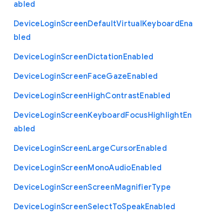
abled
Device
Login
Screen
Default
Virtual
Keyboard
Ena
bled
Device
Login
Screen
Dictation
Enabled
Device
Login
Screen
Face
Gaze
Enabled
Device
Login
Screen
High
Contrast
Enabled
Device
Login
Screen
Keyboard
Focus
Highlight
En
abled
Device
Login
Screen
Large
Cursor
Enabled
Device
Login
Screen
Mono
Audio
Enabled
Device
Login
Screen
Screen
Magnifier
Type
Device
Login
Screen
Select
To
Speak
Enabled