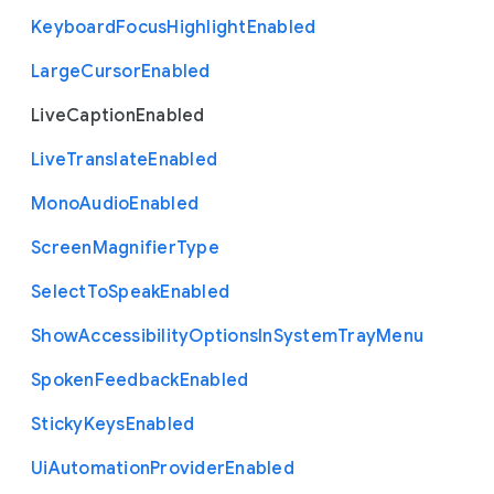
Keyboard
Focus
Highlight
Enabled
Large
Cursor
Enabled
Live
Caption
Enabled
Live
Translate
Enabled
Mono
Audio
Enabled
Screen
Magnifier
Type
Select
To
Speak
Enabled
Show
Accessibility
Options
In
System
Tray
Menu
Spoken
Feedback
Enabled
Sticky
Keys
Enabled
Ui
Automation
Provider
Enabled