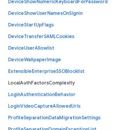
Device
Show
Numeric
Keyboard
For
Password
Device
Show
User
Names
On
Signin
Device
Start
Up
Flags
Device
Transfer
S
A
M
L
Cookies
Device
User
Allowlist
Device
Wallpaper
Image
Extensible
Enterprise
S
S
O
Blocklist
Local
Auth
Factors
Complexity
Login
Authentication
Behavior
Login
Video
Capture
Allowed
Urls
Profile
Separation
Data
Migration
Settings
Profile
Separation
Domain
Exception
List