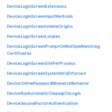
Device
Login
Screen
Extensions
Device
Login
Screen
Input
Methods
Device
Login
Screen
Isolate
Origins
Device
Login
Screen
Locales
Device
Login
Screen
Prompt
On
Multiple
Matching
Certificates
Device
Login
Screen
Site
Per
Process
Device
Login
Screen
System
Info
Enforced
Device
Online
Password
Mismatch
Behavior
Device
Run
Automatic
Cleanup
On
Login
Device
Second
Factor
Authentication