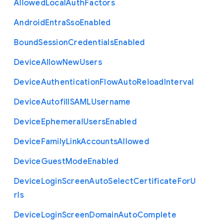
Allowed
Local
Auth
Factors
Android
Entra
Sso
Enabled
Bound
Session
Credentials
Enabled
Device
Allow
New
Users
Device
Authentication
Flow
Auto
Reload
Interval
Device
Autofill
S
A
M
L
Username
Device
Ephemeral
Users
Enabled
Device
Family
Link
Accounts
Allowed
Device
Guest
Mode
Enabled
Device
Login
Screen
Auto
Select
Certificate
For
U
rls
Device
Login
Screen
Domain
Auto
Complete