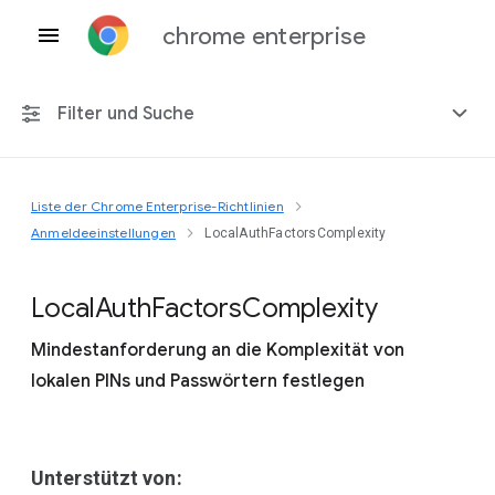
chrome enterprise
Filter und Suche
Liste der Chrome Enterprise-Richtlinien
Alle Plattformen
Anmeldeeinstellungen
LocalAuthFactorsComplexity
Chrome 151
Local
Auth
Factors
Complexity
Mindestanforderung an die Komplexität von
lokalen PINs und Passwörtern festlegen
Einschließlich eingestellter Richtlinien
Unterstützt von: