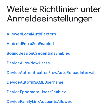
Weitere Richtlinien unter
Anmeldeeinstellungen
Allowed
Local
Auth
Factors
Android
Entra
Sso
Enabled
Bound
Session
Credentials
Enabled
Device
Allow
New
Users
Device
Authentication
Flow
Auto
Reload
Interval
Device
Autofill
S
A
M
L
Username
Device
Ephemeral
Users
Enabled
Device
Family
Link
Accounts
Allowed