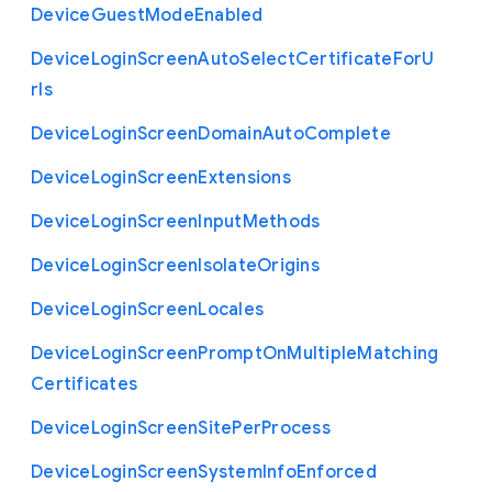
Device
Guest
Mode
Enabled
Device
Login
Screen
Auto
Select
Certificate
For
U
rls
Device
Login
Screen
Domain
Auto
Complete
Device
Login
Screen
Extensions
Device
Login
Screen
Input
Methods
Device
Login
Screen
Isolate
Origins
Device
Login
Screen
Locales
Device
Login
Screen
Prompt
On
Multiple
Matching
Certificates
Device
Login
Screen
Site
Per
Process
Device
Login
Screen
System
Info
Enforced