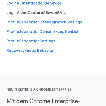
Login
Authentication
Behavior
Login
Video
Capture
Allowed
Urls
Profile
Separation
Data
Migration
Settings
Profile
Separation
Domain
Exception
List
Profile
Separation
Settings
Recovery
Factor
Behavior
NEUIGKEITEN ZU CHROME ENTERPRISE
Mit dem Chrome Enterprise-