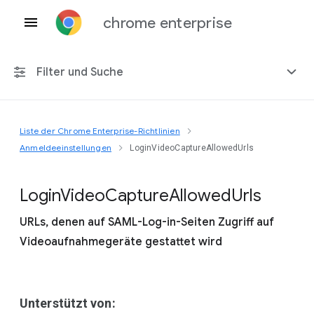
chrome enterprise
Filter und Suche
Liste der Chrome Enterprise-Richtlinien
Alle Plattformen
Anmeldeeinstellungen
LoginVideoCaptureAllowedUrls
Chrome 151
Login
Video
Capture
Allowed
Urls
URLs, denen auf SAML-Log-in-Seiten Zugriff auf
Videoaufnahmegeräte gestattet wird
Einschließlich eingestellter Richtlinien
Unterstützt von: