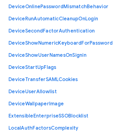
Device
Online
Password
Mismatch
Behavior
Device
Run
Automatic
Cleanup
On
Login
Device
Second
Factor
Authentication
Device
Show
Numeric
Keyboard
For
Password
Device
Show
User
Names
On
Signin
Device
Start
Up
Flags
Device
Transfer
S
A
M
L
Cookies
Device
User
Allowlist
Device
Wallpaper
Image
Extensible
Enterprise
S
S
O
Blocklist
Local
Auth
Factors
Complexity