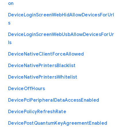
on
Device
Login
Screen
Web
Hid
Allow
Devices
For
Url
s
Device
Login
Screen
Web
Usb
Allow
Devices
For
Ur
ls
Device
Native
Client
Force
Allowed
Device
Native
Printers
Blacklist
Device
Native
Printers
Whitelist
Device
Off
Hours
Device
Pci
Peripheral
Data
Access
Enabled
Device
Policy
Refresh
Rate
Device
Post
Quantum
Key
Agreement
Enabled