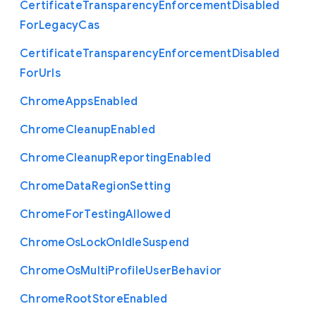
Certificate
Transparency
Enforcement
Disabled
For
Legacy
Cas
Certificate
Transparency
Enforcement
Disabled
For
Urls
Chrome
Apps
Enabled
Chrome
Cleanup
Enabled
Chrome
Cleanup
Reporting
Enabled
Chrome
Data
Region
Setting
Chrome
For
Testing
Allowed
Chrome
Os
Lock
On
Idle
Suspend
Chrome
Os
Multi
Profile
User
Behavior
Chrome
Root
Store
Enabled