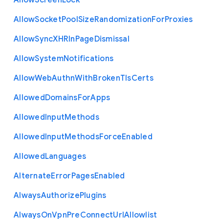
Allow
Screen
Lock
Allow
Socket
Pool
Size
Randomization
For
Proxies
Allow
Sync
X
H
R
In
Page
Dismissal
Allow
System
Notifications
Allow
Web
Authn
With
Broken
Tls
Certs
Allowed
Domains
For
Apps
Allowed
Input
Methods
Allowed
Input
Methods
Force
Enabled
Allowed
Languages
Alternate
Error
Pages
Enabled
Always
Authorize
Plugins
Always
On
Vpn
Pre
Connect
Url
Allowlist