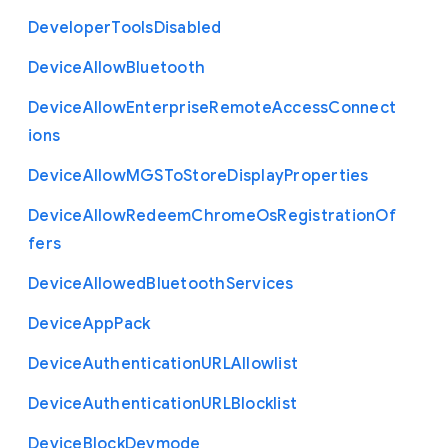
Developer
Tools
Disabled
Device
Allow
Bluetooth
Device
Allow
Enterprise
Remote
Access
Connect
ions
Device
Allow
M
G
S
To
Store
Display
Properties
Device
Allow
Redeem
Chrome
Os
Registration
Of
fers
Device
Allowed
Bluetooth
Services
Device
App
Pack
Device
Authentication
U
R
L
Allowlist
Device
Authentication
U
R
L
Blocklist
Device
Block
Devmode