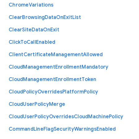
Chrome
Variations
Clear
Browsing
Data
On
Exit
List
Clear
Site
Data
On
Exit
Click
To
Call
Enabled
Client
Certificate
Management
Allowed
Cloud
Management
Enrollment
Mandatory
Cloud
Management
Enrollment
Token
Cloud
Policy
Overrides
Platform
Policy
Cloud
User
Policy
Merge
Cloud
User
Policy
Overrides
Cloud
Machine
Policy
Command
Line
Flag
Security
Warnings
Enabled