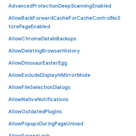
Advanced
Protection
Deep
Scanning
Enabled
Allow
Back
Forward
Cache
For
Cache
Control
No
S
tore
Page
Enabled
Allow
Chrome
Data
In
Backups
Allow
Deleting
Browser
History
Allow
Dinosaur
Easter
Egg
Allow
Exclude
Display
In
Mirror
Mode
Allow
File
Selection
Dialogs
Allow
Native
Notifications
Allow
Outdated
Plugins
Allow
Popups
During
Page
Unload