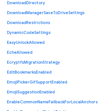
Download
Directory
Download
Manager
Save
To
Drive
Settings
Download
Restrictions
Dynamic
Code
Settings
Easy
Unlock
Allowed
Eche
Allowed
Ecryptfs
Migration
Strategy
Edit
Bookmarks
Enabled
Emoji
Picker
Gif
Support
Enabled
Emoji
Suggestion
Enabled
Enable
Common
Name
Fallback
For
Local
Anchors