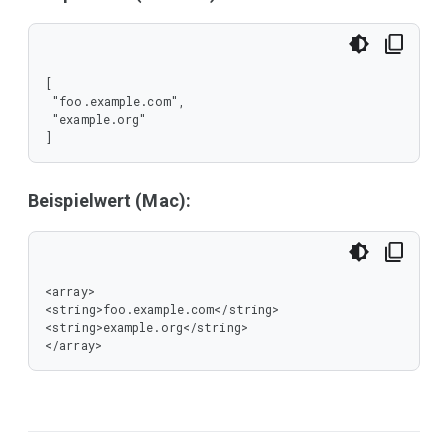
[

 "foo.example.com",

 "example.org"

]
Beispielwert (Mac):
<array>

<string>foo.example.com</string>

<string>example.org</string>

</array>