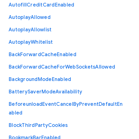
Autofill
Credit
Card
Enabled
Autoplay
Allowed
Autoplay
Allowlist
Autoplay
Whitelist
Back
Forward
Cache
Enabled
Back
Forward
Cache
For
Web
Sockets
Allowed
Background
Mode
Enabled
Battery
Saver
Mode
Availability
Beforeunload
Event
Cancel
By
Prevent
Default
En
abled
Block
Third
Party
Cookies
Bookmark
Bar
Enabled