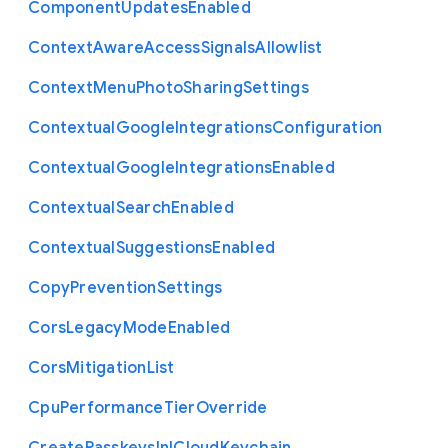
Component
Updates
Enabled
Context
Aware
Access
Signals
Allowlist
Context
Menu
Photo
Sharing
Settings
Contextual
Google
Integrations
Configuration
Contextual
Google
Integrations
Enabled
Contextual
Search
Enabled
Contextual
Suggestions
Enabled
Copy
Prevention
Settings
Cors
Legacy
Mode
Enabled
Cors
Mitigation
List
Cpu
Performance
Tier
Override