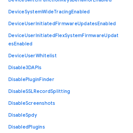
Device
Switch
Function
Keys
Behavior
Enabled
Device
System
Wide
Tracing
Enabled
Device
User
Initiated
Firmware
Updates
Enabled
Device
User
Initiated
Flex
System
Firmware
Updat
es
Enabled
Device
User
Whitelist
Disable3
D
A
P
Is
Disable
Plugin
Finder
Disable
S
S
L
Record
Splitting
Disable
Screenshots
Disable
Spdy
Disabled
Plugins