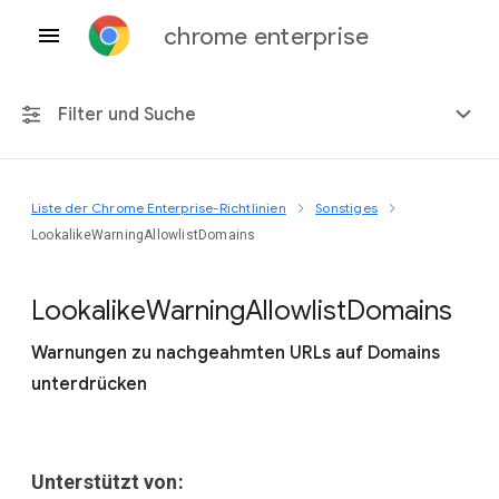
chrome enterprise
Filter und Suche
Liste der Chrome Enterprise-Richtlinien
Sonstiges
Alle Plattformen
LookalikeWarningAllowlistDomains
Chrome 151
Lookalike
Warning
Allowlist
Domains
Warnungen zu nachgeahmten URLs auf Domains
unterdrücken
Einschließlich eingestellter Richtlinien
Unterstützt von: