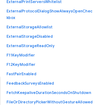
External
Print
Servers
Whitelist
External
Protocol
Dialog
Show
Always
Open
Chec
kbox
External
Storage
Allowlist
External
Storage
Disabled
External
Storage
Read
Only
F11
Key
Modifier
F12
Key
Modifier
Fast
Pair
Enabled
Feedback
Surveys
Enabled
Fetch
Keepalive
Duration
Seconds
On
Shutdown
File
Or
Directory
Picker
Without
Gesture
Allowed