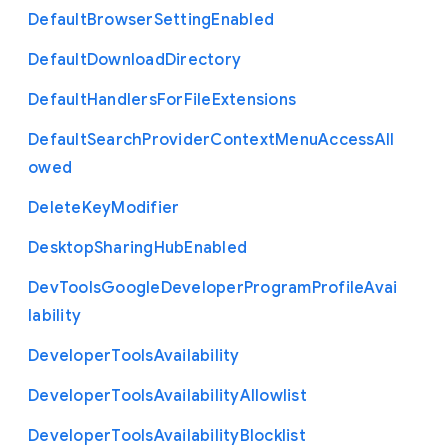
Default
Browser
Setting
Enabled
Default
Download
Directory
Default
Handlers
For
File
Extensions
Default
Search
Provider
Context
Menu
Access
All
owed
Delete
Key
Modifier
Desktop
Sharing
Hub
Enabled
Dev
Tools
Google
Developer
Program
Profile
Avai
lability
Developer
Tools
Availability
Developer
Tools
Availability
Allowlist
Developer
Tools
Availability
Blocklist