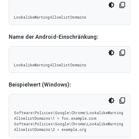
LookalikeWarningAllowlistDomains
Name der Android-Einschränkung:
LookalikeWarningAllowlistDomains
Beispielwert (Windows):
Software\Policies\Google\Chrome\LookalikeWarning
AllowlistDomains\1 = foo.example.com

Software\Policies\Google\Chrome\LookalikeWarning
AllowlistDomains\2 = example.org