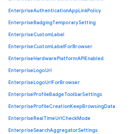
Enterprise
Authentication
App
Link
Policy
Enterprise
Badging
Temporary
Setting
Enterprise
Custom
Label
Enterprise
Custom
Label
For
Browser
Enterprise
Hardware
Platform
A
P
I
Enabled
Enterprise
Logo
Url
Enterprise
Logo
Url
For
Browser
Enterprise
Profile
Badge
Toolbar
Settings
Enterprise
Profile
Creation
Keep
Browsing
Data
Enterprise
Real
Time
Url
Check
Mode
Enterprise
Search
Aggregator
Settings