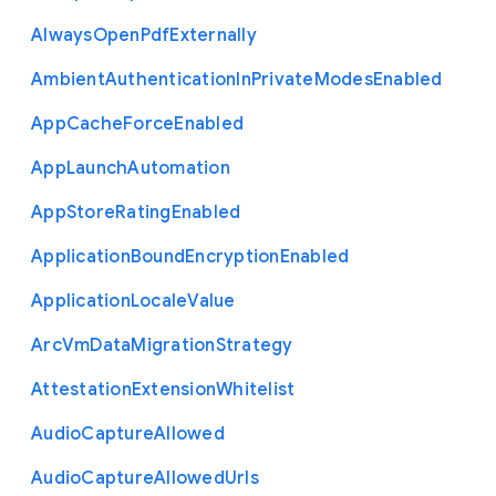
Always
Open
Pdf
Externally
Ambient
Authentication
In
Private
Modes
Enabled
App
Cache
Force
Enabled
App
Launch
Automation
App
Store
Rating
Enabled
Application
Bound
Encryption
Enabled
Application
Locale
Value
Arc
Vm
Data
Migration
Strategy
Attestation
Extension
Whitelist
Audio
Capture
Allowed
Audio
Capture
Allowed
Urls