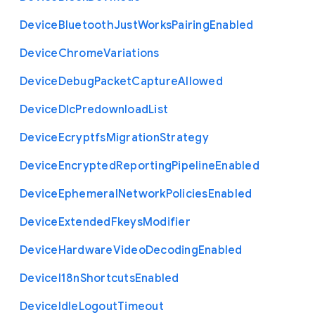
Device
Bluetooth
Just
Works
Pairing
Enabled
Device
Chrome
Variations
Device
Debug
Packet
Capture
Allowed
Device
Dlc
Predownload
List
Device
Ecryptfs
Migration
Strategy
Device
Encrypted
Reporting
Pipeline
Enabled
Device
Ephemeral
Network
Policies
Enabled
Device
Extended
Fkeys
Modifier
Device
Hardware
Video
Decoding
Enabled
Device
I18n
Shortcuts
Enabled
Device
Idle
Logout
Timeout