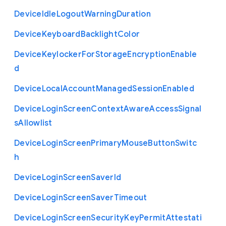
Device
Idle
Logout
Warning
Duration
Device
Keyboard
Backlight
Color
Device
Keylocker
For
Storage
Encryption
Enable
d
Device
Local
Account
Managed
Session
Enabled
Device
Login
Screen
Context
Aware
Access
Signal
s
Allowlist
Device
Login
Screen
Primary
Mouse
Button
Switc
h
Device
Login
Screen
Saver
Id
Device
Login
Screen
Saver
Timeout
Device
Login
Screen
Security
Key
Permit
Attestati