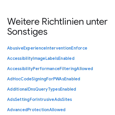
Weitere Richtlinien unter
Sonstiges
Abusive
Experience
Intervention
Enforce
Accessibility
Image
Labels
Enabled
Accessibility
Performance
Filtering
Allowed
Ad
Hoc
Code
Signing
For
P
W
As
Enabled
Additional
Dns
Query
Types
Enabled
Ads
Setting
For
Intrusive
Ads
Sites
Advanced
Protection
Allowed