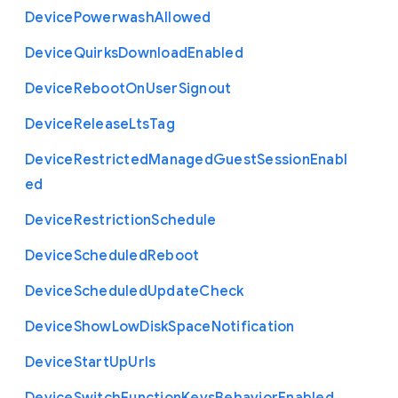
Device
Powerwash
Allowed
Device
Quirks
Download
Enabled
Device
Reboot
On
User
Signout
Device
Release
Lts
Tag
Device
Restricted
Managed
Guest
Session
Enabl
ed
Device
Restriction
Schedule
Device
Scheduled
Reboot
Device
Scheduled
Update
Check
Device
Show
Low
Disk
Space
Notification
Device
Start
Up
Urls