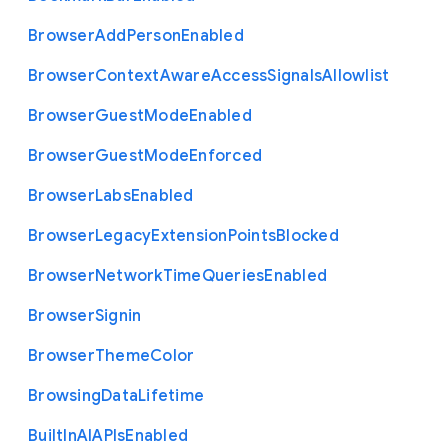
Browser
Add
Person
Enabled
Browser
Context
Aware
Access
Signals
Allowlist
Browser
Guest
Mode
Enabled
Browser
Guest
Mode
Enforced
Browser
Labs
Enabled
Browser
Legacy
Extension
Points
Blocked
Browser
Network
Time
Queries
Enabled
Browser
Signin
Browser
Theme
Color
Browsing
Data
Lifetime
Built
In
A
I
A
P
Is
Enabled