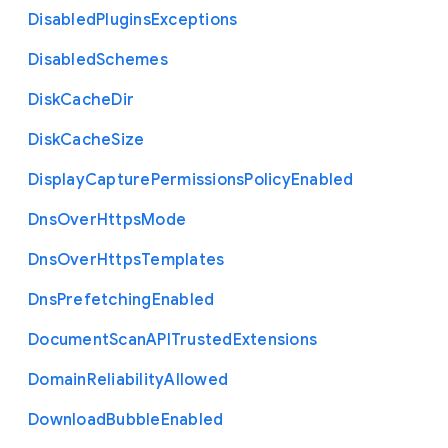
Disabled
Plugins
Exceptions
Disabled
Schemes
Disk
Cache
Dir
Disk
Cache
Size
Display
Capture
Permissions
Policy
Enabled
Dns
Over
Https
Mode
Dns
Over
Https
Templates
Dns
Prefetching
Enabled
Document
Scan
A
P
I
Trusted
Extensions
Domain
Reliability
Allowed
Download
Bubble
Enabled