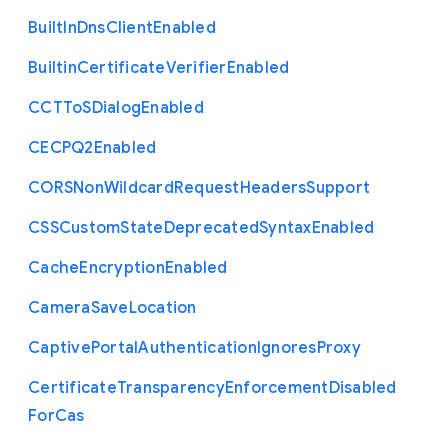
Built
In
Dns
Client
Enabled
Builtin
Certificate
Verifier
Enabled
C
C
T
To
S
Dialog
Enabled
C
E
C
P
Q2
Enabled
C
O
R
S
Non
Wildcard
Request
Headers
Support
C
S
S
Custom
State
Deprecated
Syntax
Enabled
Cache
Encryption
Enabled
Camera
Save
Location
Captive
Portal
Authentication
Ignores
Proxy
Certificate
Transparency
Enforcement
Disabled
For
Cas