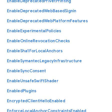
Enable
Deprecated
Privet
Printing
Enable
Deprecated
Web
Based
Signin
Enable
Deprecated
Web
Platform
Features
Enable
Experimental
Policies
Enable
Online
Revocation
Checks
Enable
Sha1
For
Local
Anchors
Enable
Symantec
Legacy
Infrastructure
Enable
Sync
Consent
Enable
Unsafe
Swift
Shader
Enabled
Plugins
Encrypted
Client
Hello
Enabled
Enforce
Local
Anchor
Constraints
Enabled