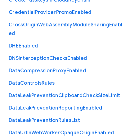
Create
Passkeys
In
I
Cloud
Keychain
Credential
Provider
Promo
Enabled
Cross
Origin
Web
Assembly
Module
Sharing
Enabl
ed
D
H
E
Enabled
D
N
S
Interception
Checks
Enabled
Data
Compression
Proxy
Enabled
Data
Controls
Rules
Data
Leak
Prevention
Clipboard
Check
Size
Limit
Data
Leak
Prevention
Reporting
Enabled
Data
Leak
Prevention
Rules
List
Data
Url
In
Web
Worker
Opaque
Origin
Enabled