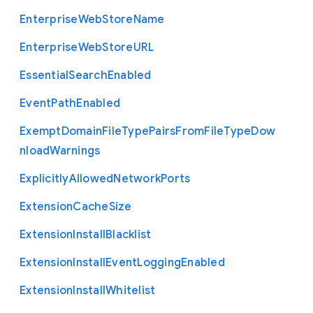
Enterprise
Web
Store
Name
Enterprise
Web
Store
U
R
L
Essential
Search
Enabled
Event
Path
Enabled
Exempt
Domain
File
Type
Pairs
From
File
Type
Dow
nload
Warnings
Explicitly
Allowed
Network
Ports
Extension
Cache
Size
Extension
Install
Blacklist
Extension
Install
Event
Logging
Enabled
Extension
Install
Whitelist