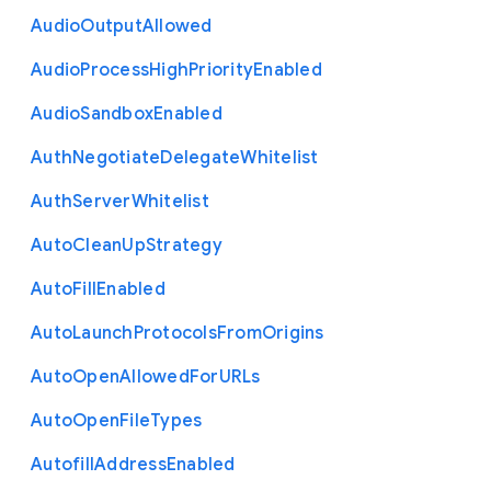
Audio
Output
Allowed
Audio
Process
High
Priority
Enabled
Audio
Sandbox
Enabled
Auth
Negotiate
Delegate
Whitelist
Auth
Server
Whitelist
Auto
Clean
Up
Strategy
Auto
Fill
Enabled
Auto
Launch
Protocols
From
Origins
Auto
Open
Allowed
For
U
R
Ls
Auto
Open
File
Types
Autofill
Address
Enabled