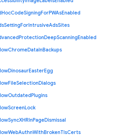
cessibility
Image
Labels
Enabled
d
Hoc
Code
Signing
For
P
W
As
Enabled
ds
Setting
For
Intrusive
Ads
Sites
dvanced
Protection
Deep
Scanning
Enabled
llow
Chrome
Data
In
Backups
llow
Dinosaur
Easter
Egg
llow
File
Selection
Dialogs
llow
Outdated
Plugins
llow
Screen
Lock
llow
Sync
X
H
R
In
Page
Dismissal
llow
Web
Authn
With
Broken
Tls
Certs