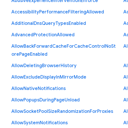
Abusive
Experience
Intervention
Enforce
Ac
Accessibility
Performance
Filtering
Allowed
A
Additional
Dns
Query
Types
Enabled
A
Advanced
Protection
Allowed
A
Allow
Back
Forward
Cache
For
Cache
Control
No
St
A
ore
Page
Enabled
Allow
Deleting
Browser
History
A
Allow
Exclude
Display
In
Mirror
Mode
A
Allow
Native
Notifications
A
Allow
Popups
During
Page
Unload
A
Allow
Socket
Pool
Size
Randomization
For
Proxies
A
Allow
System
Notifications
A