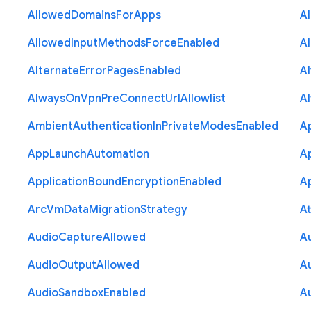
Allowed
Domains
For
Apps
A
Allowed
Input
Methods
Force
Enabled
A
Alternate
Error
Pages
Enabled
A
Always
On
Vpn
Pre
Connect
Url
Allowlist
A
Ambient
Authentication
In
Private
Modes
Enabled
A
App
Launch
Automation
A
Application
Bound
Encryption
Enabled
Ap
Arc
Vm
Data
Migration
Strategy
At
Audio
Capture
Allowed
A
Audio
Output
Allowed
A
Audio
Sandbox
Enabled
A