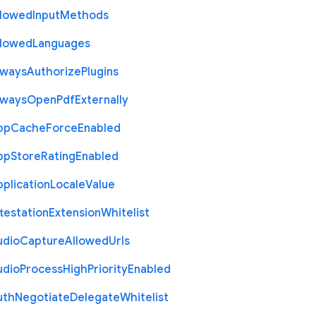
llowed
Input
Methods
llowed
Languages
lways
Authorize
Plugins
lways
Open
Pdf
Externally
pp
Cache
Force
Enabled
pp
Store
Rating
Enabled
plication
Locale
Value
testation
Extension
Whitelist
udio
Capture
Allowed
Urls
udio
Process
High
Priority
Enabled
uth
Negotiate
Delegate
Whitelist