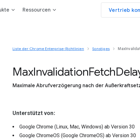
ukte
Ressourcen
Vertrieb ko
Liste der Chrome Enterprise-Richtlinien
Sonstiges
MaxInvalida
Max
Invalidation
Fetch
Dela
Maximale Abrufverzögerung nach der Außerkraftsetzu
Unterstützt von:
Google Chrome (Linux, Mac, Windows)
ab Version
30
Google ChromeOS (Google ChromeOS)
ab Version
30