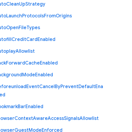
uto
Clean
Up
Strategy
uto
Launch
Protocols
From
Origins
uto
Open
File
Types
tofill
Credit
Card
Enabled
utoplay
Allowlist
ack
Forward
Cache
Enabled
ackground
Mode
Enabled
eforeunload
Event
Cancel
By
Prevent
Default
Ena
led
ookmark
Bar
Enabled
rowser
Context
Aware
Access
Signals
Allowlist
rowser
Guest
Mode
Enforced