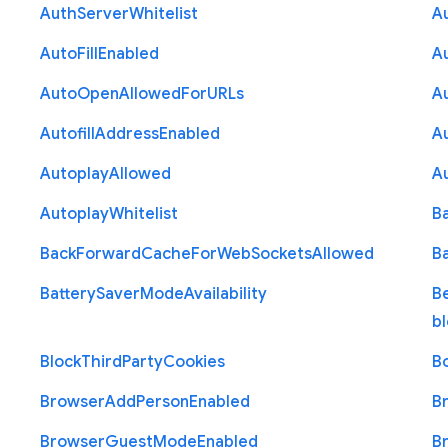
Auth
Server
Whitelist
A
Auto
Fill
Enabled
A
Auto
Open
Allowed
For
U
R
Ls
A
Autofill
Address
Enabled
Au
Autoplay
Allowed
A
Autoplay
Whitelist
B
Back
Forward
Cache
For
Web
Sockets
Allowed
B
Battery
Saver
Mode
Availability
B
b
Block
Third
Party
Cookies
B
Browser
Add
Person
Enabled
B
Browser
Guest
Mode
Enabled
B