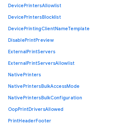
Device
Printers
Allowlist
Device
Printers
Blocklist
Device
Printing
Client
Name
Template
Disable
Print
Preview
External
Print
Servers
External
Print
Servers
Allowlist
Native
Printers
Native
Printers
Bulk
Access
Mode
Native
Printers
Bulk
Configuration
Oop
Print
Drivers
Allowed
Print
Header
Footer