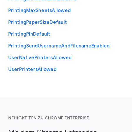
Printing
Max
Sheets
Allowed
Printing
Paper
Size
Default
Printing
Pin
Default
Printing
Send
Username
And
Filename
Enabled
User
Native
Printers
Allowed
User
Printers
Allowed
NEUIGKEITEN ZU CHROME ENTERPRISE