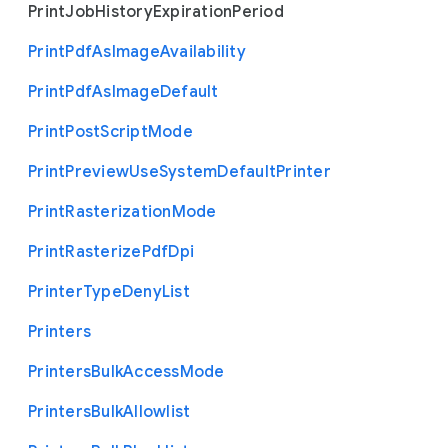
Print
Job
History
Expiration
Period
Print
Pdf
As
Image
Availability
Print
Pdf
As
Image
Default
Print
Post
Script
Mode
Print
Preview
Use
System
Default
Printer
Print
Rasterization
Mode
Print
Rasterize
Pdf
Dpi
Printer
Type
Deny
List
Printers
Printers
Bulk
Access
Mode
Printers
Bulk
Allowlist