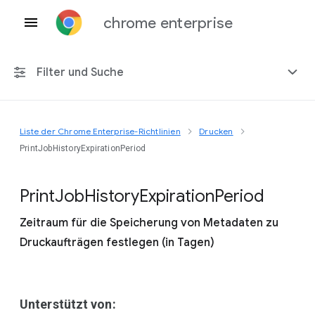
chrome enterprise
Filter und Suche
Liste der Chrome Enterprise-Richtlinien
Drucken
Alle Plattformen
PrintJobHistoryExpirationPeriod
Chrome 151
Print
Job
History
Expiration
Period
Zeitraum für die Speicherung von Metadaten zu
Druckaufträgen festlegen (in Tagen)
Einschließlich eingestellter Richtlinien
Unterstützt von: