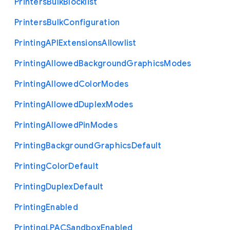
Printers
Bulk
Blocklist
Printers
Bulk
Configuration
Printing
A
P
I
Extensions
Allowlist
Printing
Allowed
Background
Graphics
Modes
Printing
Allowed
Color
Modes
Printing
Allowed
Duplex
Modes
Printing
Allowed
Pin
Modes
Printing
Background
Graphics
Default
Printing
Color
Default
Printing
Duplex
Default
Printing
Enabled
Printing
L
P
A
C
Sandbox
Enabled