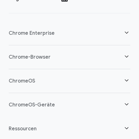
Chrome Enterprise
Sicherheit
Chrome-Browser
Cloud-Worker unterstützen
Übersicht
ChromeOS
Intelligente Investition
Downloads
Übersicht
ChromeOS-Geräte
Vertrieb kontaktieren
Sicherheit
Sicherheit
Übersicht
Ressourcen
Lösungen für hybride Arbeitsmodelle