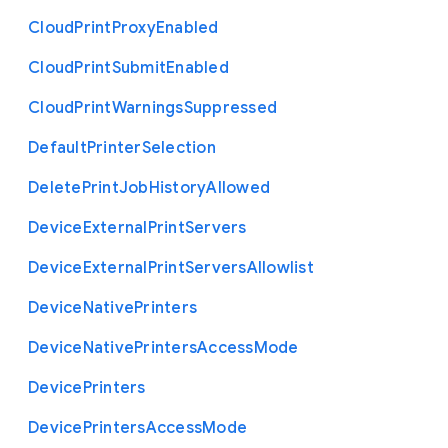
Cloud
Print
Proxy
Enabled
Cloud
Print
Submit
Enabled
Cloud
Print
Warnings
Suppressed
Default
Printer
Selection
Delete
Print
Job
History
Allowed
Device
External
Print
Servers
Device
External
Print
Servers
Allowlist
Device
Native
Printers
Device
Native
Printers
Access
Mode
Device
Printers
Device
Printers
Access
Mode