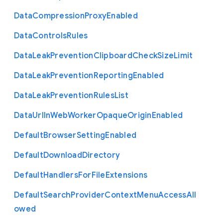
Data
Compression
Proxy
Enabled
Data
Controls
Rules
Data
Leak
Prevention
Clipboard
Check
Size
Limit
Data
Leak
Prevention
Reporting
Enabled
Data
Leak
Prevention
Rules
List
Data
Url
In
Web
Worker
Opaque
Origin
Enabled
Default
Browser
Setting
Enabled
Default
Download
Directory
Default
Handlers
For
File
Extensions
Default
Search
Provider
Context
Menu
Access
All
owed