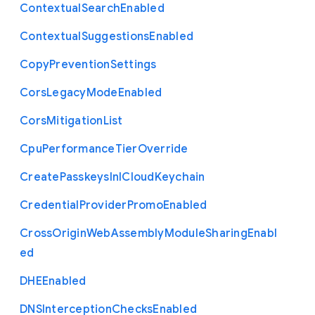
Contextual
Search
Enabled
Contextual
Suggestions
Enabled
Copy
Prevention
Settings
Cors
Legacy
Mode
Enabled
Cors
Mitigation
List
Cpu
Performance
Tier
Override
Create
Passkeys
In
I
Cloud
Keychain
Credential
Provider
Promo
Enabled
Cross
Origin
Web
Assembly
Module
Sharing
Enabl
ed
D
H
E
Enabled
D
N
S
Interception
Checks
Enabled