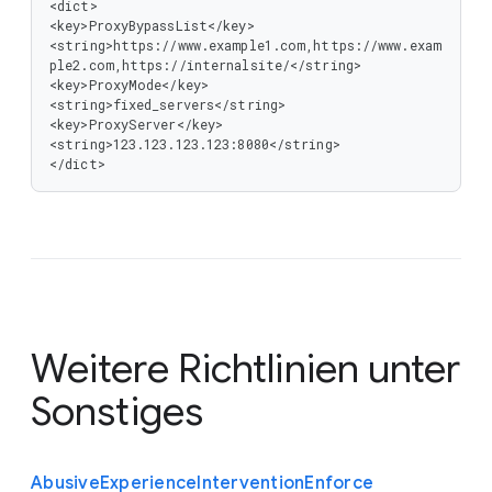
<dict>

<key>ProxyBypassList</key>

<string>https://www.example1.com,https://www.exam
ple2.com,https://internalsite/</string>

<key>ProxyMode</key>

<string>fixed_servers</string>

<key>ProxyServer</key>

<string>123.123.123.123:8080</string>

</dict>
Weitere Richtlinien unter
Sonstiges
Abusive
Experience
Intervention
Enforce