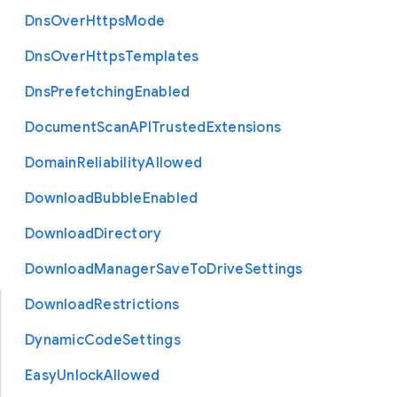
Dns
Over
Https
Mode
Dns
Over
Https
Templates
Dns
Prefetching
Enabled
Document
Scan
A
P
I
Trusted
Extensions
Domain
Reliability
Allowed
Download
Bubble
Enabled
Download
Directory
Download
Manager
Save
To
Drive
Settings
Download
Restrictions
Dynamic
Code
Settings
Easy
Unlock
Allowed