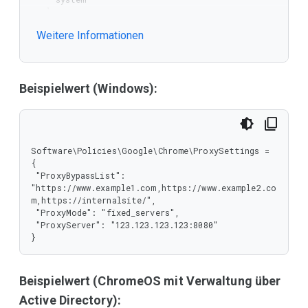
   ],

   "type": "string"

Weitere Informationen
  },

  "ProxyPacMandatory": {

   "type": "boolean"

  },

  "ProxyPacUrl": {

Beispielwert (Windows):
   "type": "string"

  },

  "ProxyServer": {

   "type": "string"

  },

Software\Policies\Google\Chrome\ProxySettings = 
  "ProxyServerMode": {

{

   "enum": [

 "ProxyBypassList": 
    0,

"https://www.example1.com,https://www.example2.co
    1,

m,https://internalsite/",

    2,

 "ProxyMode": "fixed_servers",

    3

 "ProxyServer": "123.123.123.123:8080"

   ],

}
   "type": "integer"

  }

 },

Beispielwert (ChromeOS mit Verwaltung über
 "type": "object"

}
Active Directory):