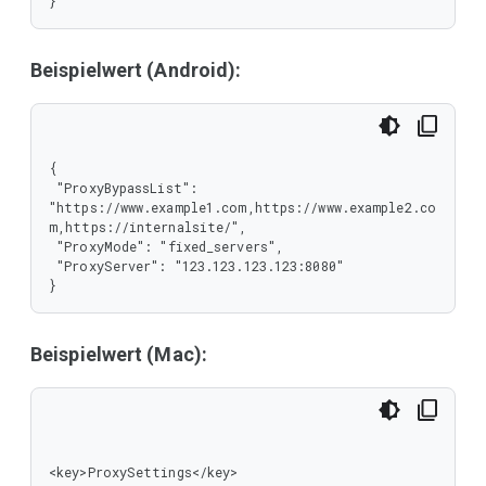
}
Beispielwert (Android):
{

 "ProxyBypassList": 
"https://www.example1.com,https://www.example2.co
m,https://internalsite/",

 "ProxyMode": "fixed_servers",

 "ProxyServer": "123.123.123.123:8080"

}
Beispielwert (Mac):
<key>ProxySettings</key>
