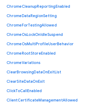
Chrome
Cleanup
Reporting
Enabled
Chrome
Data
Region
Setting
Chrome
For
Testing
Allowed
Chrome
Os
Lock
On
Idle
Suspend
Chrome
Os
Multi
Profile
User
Behavior
Chrome
Root
Store
Enabled
Chrome
Variations
Clear
Browsing
Data
On
Exit
List
Clear
Site
Data
On
Exit
Click
To
Call
Enabled
Client
Certificate
Management
Allowed