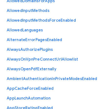
Allowed
Domains
For
Apps
Allowed
Input
Methods
Allowed
Input
Methods
Force
Enabled
Allowed
Languages
Alternate
Error
Pages
Enabled
Always
Authorize
Plugins
Always
On
Vpn
Pre
Connect
Url
Allowlist
Always
Open
Pdf
Externally
Ambient
Authentication
In
Private
Modes
Enabled
App
Cache
Force
Enabled
App
Launch
Automation
App
Store
Rating
Enabled