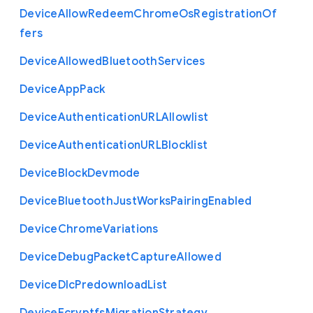
Device
Allow
Redeem
Chrome
Os
Registration
Of
fers
Device
Allowed
Bluetooth
Services
Device
App
Pack
Device
Authentication
U
R
L
Allowlist
Device
Authentication
U
R
L
Blocklist
Device
Block
Devmode
Device
Bluetooth
Just
Works
Pairing
Enabled
Device
Chrome
Variations
Device
Debug
Packet
Capture
Allowed
Device
Dlc
Predownload
List