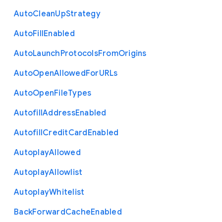
Auto
Clean
Up
Strategy
Auto
Fill
Enabled
Auto
Launch
Protocols
From
Origins
Auto
Open
Allowed
For
U
R
Ls
Auto
Open
File
Types
Autofill
Address
Enabled
Autofill
Credit
Card
Enabled
Autoplay
Allowed
Autoplay
Allowlist
Autoplay
Whitelist
Back
Forward
Cache
Enabled