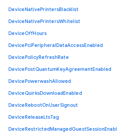
Device
Native
Printers
Blacklist
Device
Native
Printers
Whitelist
Device
Off
Hours
Device
Pci
Peripheral
Data
Access
Enabled
Device
Policy
Refresh
Rate
Device
Post
Quantum
Key
Agreement
Enabled
Device
Powerwash
Allowed
Device
Quirks
Download
Enabled
Device
Reboot
On
User
Signout
Device
Release
Lts
Tag
Device
Restricted
Managed
Guest
Session
Enabl