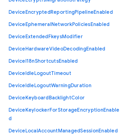
Device
Ecryptfs
Migration
Strategy
Device
Encrypted
Reporting
Pipeline
Enabled
Device
Ephemeral
Network
Policies
Enabled
Device
Extended
Fkeys
Modifier
Device
Hardware
Video
Decoding
Enabled
Device
I18n
Shortcuts
Enabled
Device
Idle
Logout
Timeout
Device
Idle
Logout
Warning
Duration
Device
Keyboard
Backlight
Color
Device
Keylocker
For
Storage
Encryption
Enable
d
Device
Local
Account
Managed
Session
Enabled