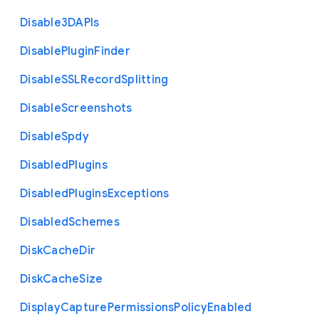
Disable3
D
A
P
Is
Disable
Plugin
Finder
Disable
S
S
L
Record
Splitting
Disable
Screenshots
Disable
Spdy
Disabled
Plugins
Disabled
Plugins
Exceptions
Disabled
Schemes
Disk
Cache
Dir
Disk
Cache
Size
Display
Capture
Permissions
Policy
Enabled