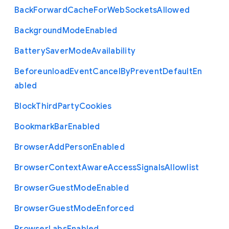
Back
Forward
Cache
For
Web
Sockets
Allowed
Background
Mode
Enabled
Battery
Saver
Mode
Availability
Beforeunload
Event
Cancel
By
Prevent
Default
En
abled
Block
Third
Party
Cookies
Bookmark
Bar
Enabled
Browser
Add
Person
Enabled
Browser
Context
Aware
Access
Signals
Allowlist
Browser
Guest
Mode
Enabled
Browser
Guest
Mode
Enforced