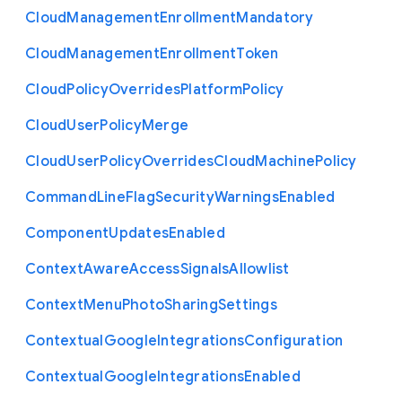
Cloud
Management
Enrollment
Mandatory
Cloud
Management
Enrollment
Token
Cloud
Policy
Overrides
Platform
Policy
Cloud
User
Policy
Merge
Cloud
User
Policy
Overrides
Cloud
Machine
Policy
Command
Line
Flag
Security
Warnings
Enabled
Component
Updates
Enabled
Context
Aware
Access
Signals
Allowlist
Context
Menu
Photo
Sharing
Settings
Contextual
Google
Integrations
Configuration
Contextual
Google
Integrations
Enabled