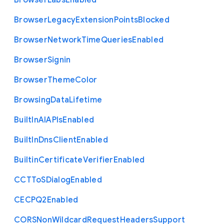
Browser
Labs
Enabled
Browser
Legacy
Extension
Points
Blocked
Browser
Network
Time
Queries
Enabled
Browser
Signin
Browser
Theme
Color
Browsing
Data
Lifetime
Built
In
A
I
A
P
Is
Enabled
Built
In
Dns
Client
Enabled
Builtin
Certificate
Verifier
Enabled
C
C
T
To
S
Dialog
Enabled
C
E
C
P
Q2
Enabled
C
O
R
S
Non
Wildcard
Request
Headers
Support