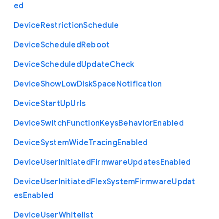
ed
Device
Restriction
Schedule
Device
Scheduled
Reboot
Device
Scheduled
Update
Check
Device
Show
Low
Disk
Space
Notification
Device
Start
Up
Urls
Device
Switch
Function
Keys
Behavior
Enabled
Device
System
Wide
Tracing
Enabled
Device
User
Initiated
Firmware
Updates
Enabled
Device
User
Initiated
Flex
System
Firmware
Updat
es
Enabled
Device
User
Whitelist