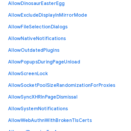
Allow
Dinosaur
Easter
Egg
Allow
Exclude
Display
In
Mirror
Mode
Allow
File
Selection
Dialogs
Allow
Native
Notifications
Allow
Outdated
Plugins
Allow
Popups
During
Page
Unload
Allow
Screen
Lock
Allow
Socket
Pool
Size
Randomization
For
Proxies
Allow
Sync
X
H
R
In
Page
Dismissal
Allow
System
Notifications
Allow
Web
Authn
With
Broken
Tls
Certs