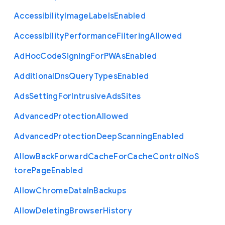
Accessibility
Image
Labels
Enabled
Accessibility
Performance
Filtering
Allowed
Ad
Hoc
Code
Signing
For
P
W
As
Enabled
Additional
Dns
Query
Types
Enabled
Ads
Setting
For
Intrusive
Ads
Sites
Advanced
Protection
Allowed
Advanced
Protection
Deep
Scanning
Enabled
Allow
Back
Forward
Cache
For
Cache
Control
No
S
tore
Page
Enabled
Allow
Chrome
Data
In
Backups
Allow
Deleting
Browser
History