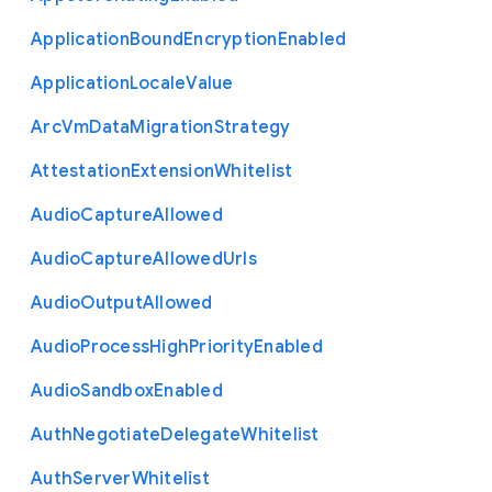
Application
Bound
Encryption
Enabled
Application
Locale
Value
Arc
Vm
Data
Migration
Strategy
Attestation
Extension
Whitelist
Audio
Capture
Allowed
Audio
Capture
Allowed
Urls
Audio
Output
Allowed
Audio
Process
High
Priority
Enabled
Audio
Sandbox
Enabled
Auth
Negotiate
Delegate
Whitelist
Auth
Server
Whitelist