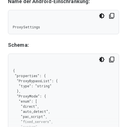
Name der Android-Einschränkung:
ProxySettings
Schema:
{

 "properties": {

  "ProxyBypassList": {

   "type": "string"

  },

  "ProxyMode": {

   "enum": [

    "direct",

    "auto_detect",

    "pac_script",

    "fixed_servers",

    "system"
