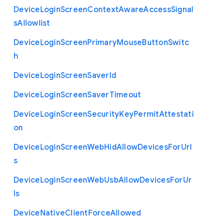
Device
Login
Screen
Context
Aware
Access
Signal
s
Allowlist
Device
Login
Screen
Primary
Mouse
Button
Switc
h
Device
Login
Screen
Saver
Id
Device
Login
Screen
Saver
Timeout
Device
Login
Screen
Security
Key
Permit
Attestati
on
Device
Login
Screen
Web
Hid
Allow
Devices
For
Url
s
Device
Login
Screen
Web
Usb
Allow
Devices
For
Ur
ls
Device
Native
Client
Force
Allowed