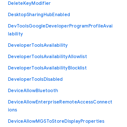
Delete
Key
Modifier
Desktop
Sharing
Hub
Enabled
Dev
Tools
Google
Developer
Program
Profile
Avai
lability
Developer
Tools
Availability
Developer
Tools
Availability
Allowlist
Developer
Tools
Availability
Blocklist
Developer
Tools
Disabled
Device
Allow
Bluetooth
Device
Allow
Enterprise
Remote
Access
Connect
ions
Device
Allow
M
G
S
To
Store
Display
Properties