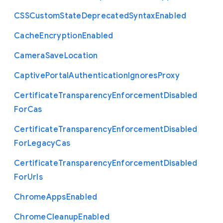
C
S
S
Custom
State
Deprecated
Syntax
Enabled
Cache
Encryption
Enabled
Camera
Save
Location
Captive
Portal
Authentication
Ignores
Proxy
Certificate
Transparency
Enforcement
Disabled
For
Cas
Certificate
Transparency
Enforcement
Disabled
For
Legacy
Cas
Certificate
Transparency
Enforcement
Disabled
For
Urls
Chrome
Apps
Enabled
Chrome
Cleanup
Enabled