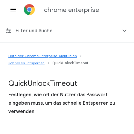
chrome enterprise
Filter und Suche
Liste der Chrome Enterprise-Richtlinien
Alle Plattformen
Schnelles Entsperren
QuickUnlockTimeout
Chrome 151
Quick
Unlock
Timeout
Festlegen, wie oft der Nutzer das Passwort
eingeben muss, um das schnelle Entsperren zu
Einschließlich eingestellter Richtlinien
verwenden