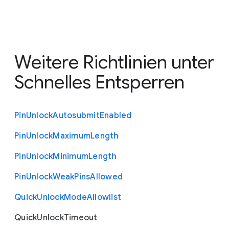
Weitere Richtlinien unter
Schnelles Entsperren
Pin
Unlock
Autosubmit
Enabled
Pin
Unlock
Maximum
Length
Pin
Unlock
Minimum
Length
Pin
Unlock
Weak
Pins
Allowed
Quick
Unlock
Mode
Allowlist
Quick
Unlock
Timeout