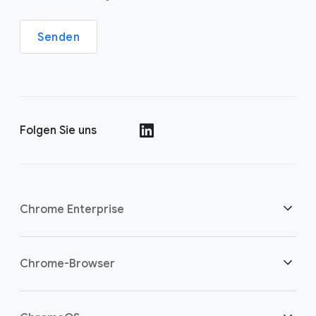
Senden
Folgen Sie uns
()
Chrome Enterprise
Sicherheit
Chrome-Browser
Cloud-Worker unterstützen
Übersicht