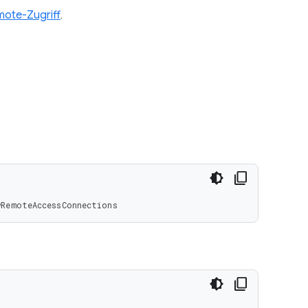
ote-Zugriff
.
wRemoteAccessConnections