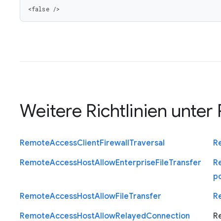
<false />
Weitere Richtlinien unter
Remote
Access
Client
Firewall
Traversal
R
Remote
Access
Host
Allow
Enterprise
File
Transfer
R
p
Remote
Access
Host
Allow
File
Transfer
R
Remote
Access
Host
Allow
Relayed
Connection
R