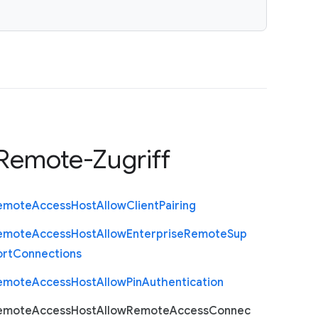
Remote-Zugriff
emote
Access
Host
Allow
Client
Pairing
emote
Access
Host
Allow
Enterprise
Remote
Sup
ort
Connections
emote
Access
Host
Allow
Pin
Authentication
emote
Access
Host
Allow
Remote
Access
Connec