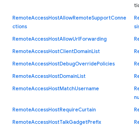
ti
Remote
Access
Host
Allow
Remote
Support
Conne
R
ctions
si
Remote
Access
Host
Allow
Url
Forwarding
R
Remote
Access
Host
Client
Domain
List
R
Remote
Access
Host
Debug
Override
Policies
R
Remote
Access
Host
Domain
List
R
Remote
Access
Host
Match
Username
R
n
Remote
Access
Host
Require
Curtain
R
Remote
Access
Host
Talk
Gadget
Prefix
R