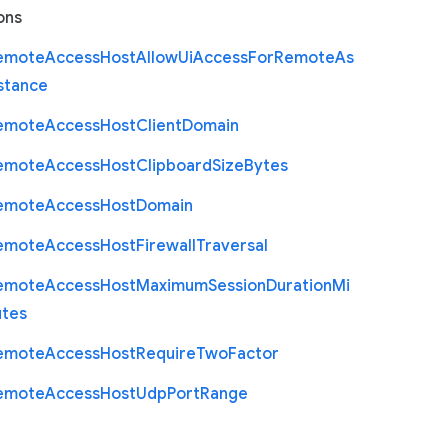
ons
emote
Access
Host
Allow
Ui
Access
For
Remote
As
stance
emote
Access
Host
Client
Domain
emote
Access
Host
Clipboard
Size
Bytes
emote
Access
Host
Domain
emote
Access
Host
Firewall
Traversal
emote
Access
Host
Maximum
Session
Duration
Mi
utes
emote
Access
Host
Require
Two
Factor
emote
Access
Host
Udp
Port
Range