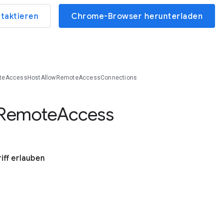
ntaktieren
Chrome-Browser herunterladen
teAccessHostAllowRemoteAccessConnections
Remote
Access
ff erlauben