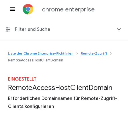
chrome enterprise
Filter und Suche
Liste der Chrome Enterprise-Richtlinien
Remote-Zugriff
Alle Plattformen
RemoteAccessHostClientDomain
Chrome 151
EINGESTELLT
Remote
Access
Host
Client
Domain
Erforderlichen Domainnamen für Remote-Zugriff-
Einschließlich eingestellter Richtlinien
Clients konfigurieren