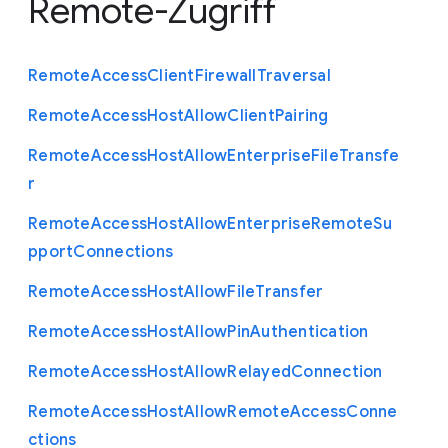
Remote-Zugriff
Remote
Access
Client
Firewall
Traversal
Remote
Access
Host
Allow
Client
Pairing
Remote
Access
Host
Allow
Enterprise
File
Transfe
r
Remote
Access
Host
Allow
Enterprise
Remote
Su
pport
Connections
Remote
Access
Host
Allow
File
Transfer
Remote
Access
Host
Allow
Pin
Authentication
Remote
Access
Host
Allow
Relayed
Connection
Remote
Access
Host
Allow
Remote
Access
Conne
ctions