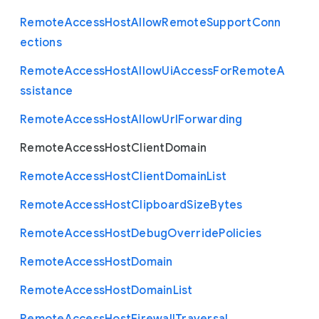
Remote
Access
Host
Allow
Remote
Support
Conn
ections
Remote
Access
Host
Allow
Ui
Access
For
Remote
A
ssistance
Remote
Access
Host
Allow
Url
Forwarding
Remote
Access
Host
Client
Domain
Remote
Access
Host
Client
Domain
List
Remote
Access
Host
Clipboard
Size
Bytes
Remote
Access
Host
Debug
Override
Policies
Remote
Access
Host
Domain
Remote
Access
Host
Domain
List