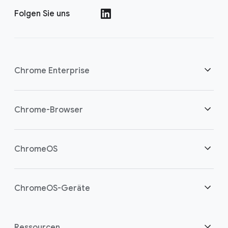
Folgen Sie uns
()
Chrome Enterprise
Sicherheit
Chrome-Browser
Cloud-Worker unterstützen
Übersicht
ChromeOS
Intelligente Investition
Downloads
Übersicht
ChromeOS-Geräte
Vertrieb kontaktieren
Sicherheit
Sicherheit
Übersicht
Ressourcen