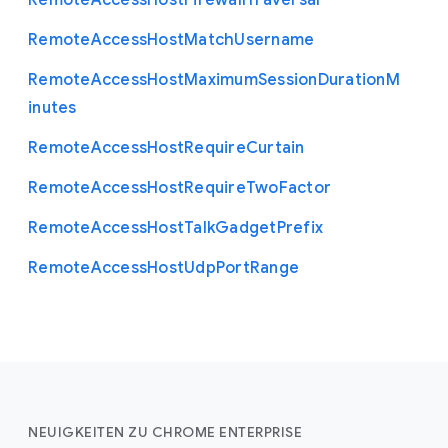
Remote
Access
Host
Firewall
Traversal
Remote
Access
Host
Match
Username
Remote
Access
Host
Maximum
Session
Duration
M
inutes
Remote
Access
Host
Require
Curtain
Remote
Access
Host
Require
Two
Factor
Remote
Access
Host
Talk
Gadget
Prefix
Remote
Access
Host
Udp
Port
Range
NEUIGKEITEN ZU CHROME ENTERPRISE