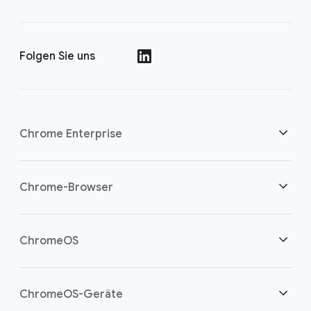
Folgen Sie uns
()
Chrome Enterprise
Sicherheit
Chrome-Browser
Cloud-Worker unterstützen
Übersicht
ChromeOS
Intelligente Investition
Downloads
Übersicht
ChromeOS-Geräte