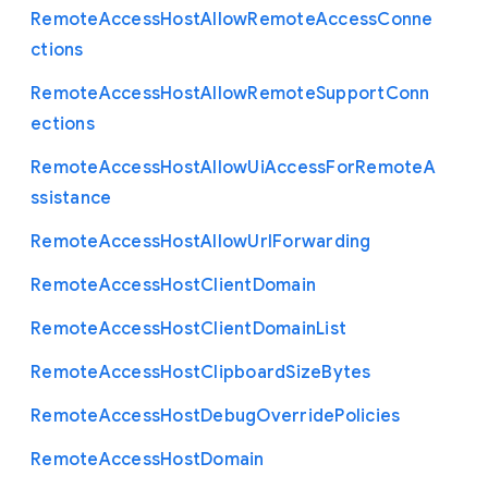
Remote
Access
Host
Allow
Remote
Access
Conne
ctions
Remote
Access
Host
Allow
Remote
Support
Conn
ections
Remote
Access
Host
Allow
Ui
Access
For
Remote
A
ssistance
Remote
Access
Host
Allow
Url
Forwarding
Remote
Access
Host
Client
Domain
Remote
Access
Host
Client
Domain
List
Remote
Access
Host
Clipboard
Size
Bytes
Remote
Access
Host
Debug
Override
Policies
Remote
Access
Host
Domain