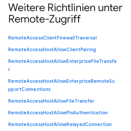
Weitere Richtlinien unter
Remote-Zugriff
Remote
Access
Client
Firewall
Traversal
Remote
Access
Host
Allow
Client
Pairing
Remote
Access
Host
Allow
Enterprise
File
Transfe
r
Remote
Access
Host
Allow
Enterprise
Remote
Su
pport
Connections
Remote
Access
Host
Allow
File
Transfer
Remote
Access
Host
Allow
Pin
Authentication
Remote
Access
Host
Allow
Relayed
Connection