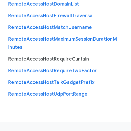
Remote
Access
Host
Domain
List
Remote
Access
Host
Firewall
Traversal
Remote
Access
Host
Match
Username
Remote
Access
Host
Maximum
Session
Duration
M
inutes
Remote
Access
Host
Require
Curtain
Remote
Access
Host
Require
Two
Factor
Remote
Access
Host
Talk
Gadget
Prefix
Remote
Access
Host
Udp
Port
Range