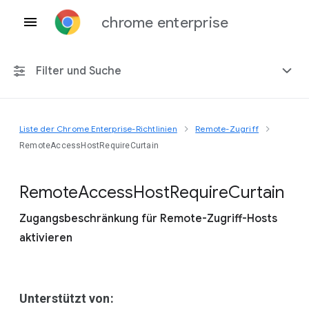
chrome enterprise
Filter und Suche
Liste der Chrome Enterprise-Richtlinien
Remote-Zugriff
Alle Plattformen
RemoteAccessHostRequireCurtain
Chrome 151
Remote
Access
Host
Require
Curtain
Zugangsbeschränkung für Remote-Zugriff-Hosts
aktivieren
Einschließlich eingestellter Richtlinien
Unterstützt von: