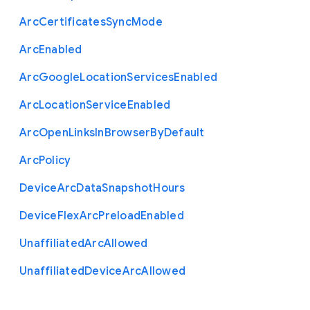
Arc
Certificates
Sync
Mode
Arc
Enabled
Arc
Google
Location
Services
Enabled
Arc
Location
Service
Enabled
Arc
Open
Links
In
Browser
By
Default
Arc
Policy
Device
Arc
Data
Snapshot
Hours
Device
Flex
Arc
Preload
Enabled
Unaffiliated
Arc
Allowed
Unaffiliated
Device
Arc
Allowed