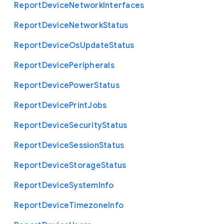
Report
Device
Network
Interfaces
Report
Device
Network
Status
Report
Device
Os
Update
Status
Report
Device
Peripherals
Report
Device
Power
Status
Report
Device
Print
Jobs
Report
Device
Security
Status
Report
Device
Session
Status
Report
Device
Storage
Status
Report
Device
System
Info
Report
Device
Timezone
Info