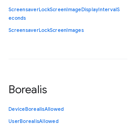
Screensaver
Lock
Screen
Image
Display
Interval
S
econds
Screensaver
Lock
Screen
Images
Borealis
Device
Borealis
Allowed
User
Borealis
Allowed