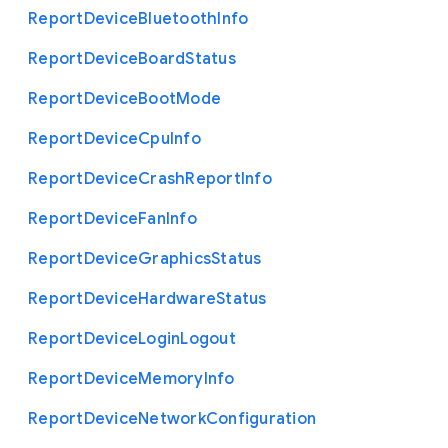
Report
Device
Bluetooth
Info
Report
Device
Board
Status
Report
Device
Boot
Mode
Report
Device
Cpu
Info
Report
Device
Crash
Report
Info
Report
Device
Fan
Info
Report
Device
Graphics
Status
Report
Device
Hardware
Status
Report
Device
Login
Logout
Report
Device
Memory
Info
Report
Device
Network
Configuration