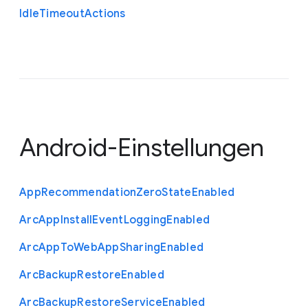
Idle
Timeout
Actions
Android-Einstellungen
App
Recommendation
Zero
State
Enabled
Arc
App
Install
Event
Logging
Enabled
Arc
App
To
Web
App
Sharing
Enabled
Arc
Backup
Restore
Enabled
Arc
Backup
Restore
Service
Enabled