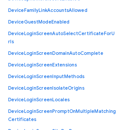
Device
Family
Link
Accounts
Allowed
Device
Guest
Mode
Enabled
Device
Login
Screen
Auto
Select
Certificate
For
U
rls
Device
Login
Screen
Domain
Auto
Complete
Device
Login
Screen
Extensions
Device
Login
Screen
Input
Methods
Device
Login
Screen
Isolate
Origins
Device
Login
Screen
Locales
Device
Login
Screen
Prompt
On
Multiple
Matching
Certificates