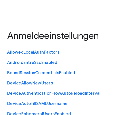
Anmeldeeinstellungen
Allowed
Local
Auth
Factors
Android
Entra
Sso
Enabled
Bound
Session
Credentials
Enabled
Device
Allow
New
Users
Device
Authentication
Flow
Auto
Reload
Interval
Device
Autofill
S
A
M
L
Username
Device
Ephemeral
Users
Enabled