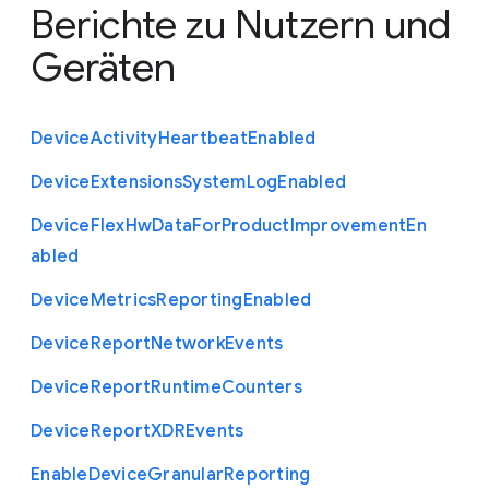
Berichte zu Nutzern und
Geräten
Device
Activity
Heartbeat
Enabled
Device
Extensions
System
Log
Enabled
Device
Flex
Hw
Data
For
Product
Improvement
En
abled
Device
Metrics
Reporting
Enabled
Device
Report
Network
Events
Device
Report
Runtime
Counters
Device
Report
X
D
R
Events
Enable
Device
Granular
Reporting