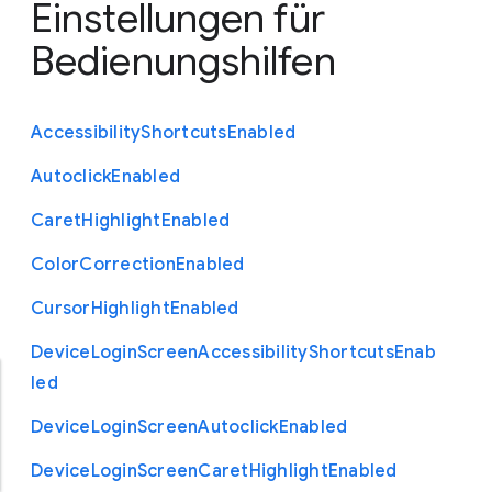
Einstellungen für
Bedienungshilfen
Accessibility
Shortcuts
Enabled
Autoclick
Enabled
Caret
Highlight
Enabled
Color
Correction
Enabled
Cursor
Highlight
Enabled
Device
Login
Screen
Accessibility
Shortcuts
Enab
led
Device
Login
Screen
Autoclick
Enabled
Device
Login
Screen
Caret
Highlight
Enabled