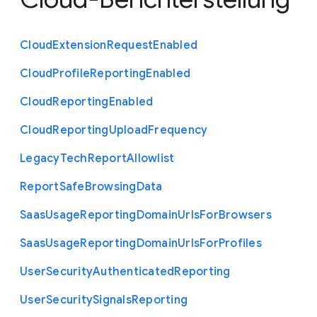
Cloud
Extension
Request
Enabled
Cloud
Profile
Reporting
Enabled
Cloud
Reporting
Enabled
Cloud
Reporting
Upload
Frequency
Legacy
Tech
Report
Allowlist
Report
Safe
Browsing
Data
Saas
Usage
Reporting
Domain
Urls
For
Browsers
Saas
Usage
Reporting
Domain
Urls
For
Profiles
User
Security
Authenticated
Reporting
User
Security
Signals
Reporting