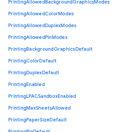
Printing
Allowed
Background
Graphics
Modes
Printing
Allowed
Color
Modes
Printing
Allowed
Duplex
Modes
Printing
Allowed
Pin
Modes
Printing
Background
Graphics
Default
Printing
Color
Default
Printing
Duplex
Default
Printing
Enabled
Printing
L
P
A
C
Sandbox
Enabled
Printing
Max
Sheets
Allowed
Printing
Paper
Size
Default
Printing
Pin
Default