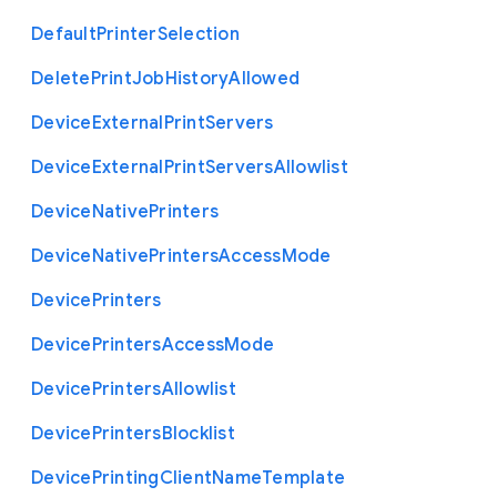
Default
Printer
Selection
Delete
Print
Job
History
Allowed
Device
External
Print
Servers
Device
External
Print
Servers
Allowlist
Device
Native
Printers
Device
Native
Printers
Access
Mode
Device
Printers
Device
Printers
Access
Mode
Device
Printers
Allowlist
Device
Printers
Blocklist
Device
Printing
Client
Name
Template