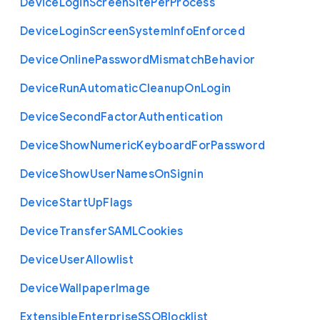
Device
Login
Screen
Site
Per
Process
Device
Login
Screen
System
Info
Enforced
Device
Online
Password
Mismatch
Behavior
Device
Run
Automatic
Cleanup
On
Login
Device
Second
Factor
Authentication
Device
Show
Numeric
Keyboard
For
Password
Device
Show
User
Names
On
Signin
Device
Start
Up
Flags
Device
Transfer
S
A
M
L
Cookies
Device
User
Allowlist
Device
Wallpaper
Image
Extensible
Enterprise
S
S
O
Blocklist