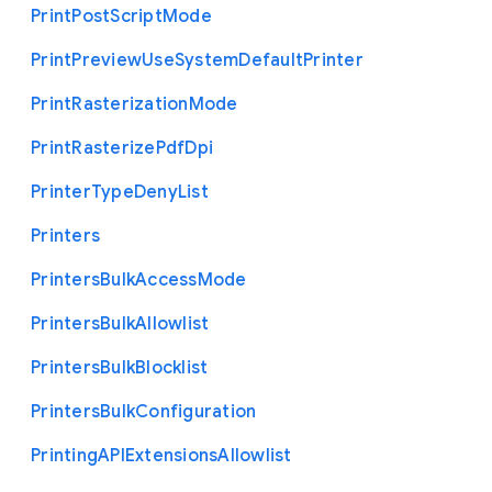
Print
Post
Script
Mode
Print
Preview
Use
System
Default
Printer
Print
Rasterization
Mode
Print
Rasterize
Pdf
Dpi
Printer
Type
Deny
List
Printers
Printers
Bulk
Access
Mode
Printers
Bulk
Allowlist
Printers
Bulk
Blocklist
Printers
Bulk
Configuration
Printing
A
P
I
Extensions
Allowlist