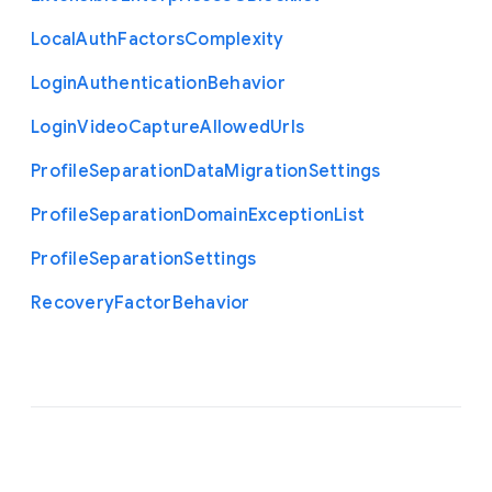
Local
Auth
Factors
Complexity
Login
Authentication
Behavior
Login
Video
Capture
Allowed
Urls
Profile
Separation
Data
Migration
Settings
Profile
Separation
Domain
Exception
List
Profile
Separation
Settings
Recovery
Factor
Behavior