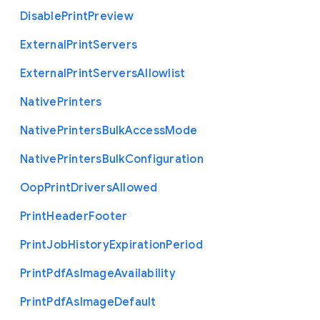
Disable
Print
Preview
External
Print
Servers
External
Print
Servers
Allowlist
Native
Printers
Native
Printers
Bulk
Access
Mode
Native
Printers
Bulk
Configuration
Oop
Print
Drivers
Allowed
Print
Header
Footer
Print
Job
History
Expiration
Period
Print
Pdf
As
Image
Availability
Print
Pdf
As
Image
Default