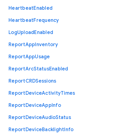
Heartbeat
Enabled
Heartbeat
Frequency
Log
Upload
Enabled
Report
App
Inventory
Report
App
Usage
Report
Arc
Status
Enabled
Report
C
R
D
Sessions
Report
Device
Activity
Times
Report
Device
App
Info
Report
Device
Audio
Status
Report
Device
Backlight
Info