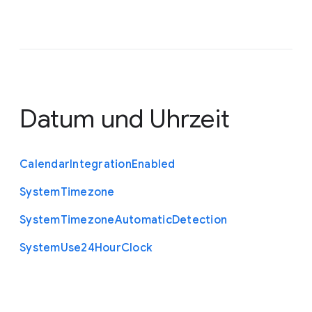
Datum und Uhrzeit
Calendar
Integration
Enabled
System
Timezone
System
Timezone
Automatic
Detection
System
Use24
Hour
Clock