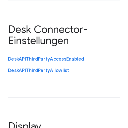
Desk Connector-
Einstellungen
Desk
A
P
I
Third
Party
Access
Enabled
Desk
A
P
I
Third
Party
Allowlist
Display