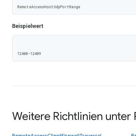
RemoteAccessHostUdpPortRange
Beispielwert
12400-12409
Weitere Richtlinien unter