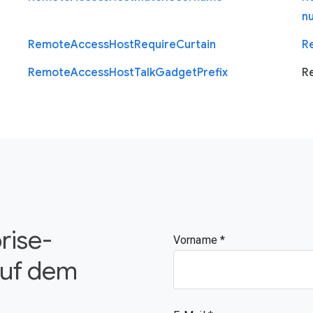
n
Remote
Access
Host
Require
Curtain
R
Remote
Access
Host
Talk
Gadget
Prefix
R
rise-
Vorname
auf dem