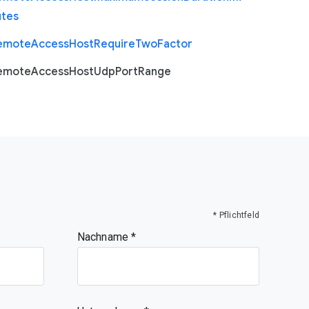
utes
emote
Access
Host
Require
Two
Factor
emote
Access
Host
Udp
Port
Range
* Pflichtfeld
Nachname