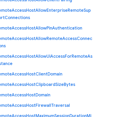
emote
Access
Host
Allow
Client
Pairing
emote
Access
Host
Allow
Enterprise
Remote
Sup
ort
Connections
emote
Access
Host
Allow
Pin
Authentication
emote
Access
Host
Allow
Remote
Access
Connec
ons
emote
Access
Host
Allow
Ui
Access
For
Remote
As
stance
emote
Access
Host
Client
Domain
emote
Access
Host
Clipboard
Size
Bytes
emote
Access
Host
Domain
emote
Access
Host
Firewall
Traversal
emote
Access
Host
Maximum
Session
Duration
Mi