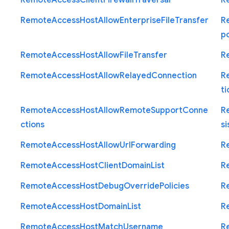
Remote
Access
Client
Firewall
Traversal
R
Remote
Access
Host
Allow
Enterprise
File
Transfer
R
p
Remote
Access
Host
Allow
File
Transfer
R
Remote
Access
Host
Allow
Relayed
Connection
R
ti
Remote
Access
Host
Allow
Remote
Support
Conne
R
ctions
si
Remote
Access
Host
Allow
Url
Forwarding
R
Remote
Access
Host
Client
Domain
List
R
Remote
Access
Host
Debug
Override
Policies
R
Remote
Access
Host
Domain
List
R
Remote
Access
Host
Match
Username
R