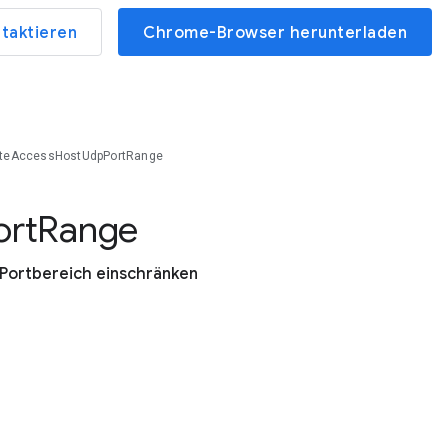
ntaktieren
Chrome-Browser herunterladen
teAccessHostUdpPortRange
ort
Range
Portbereich einschränken