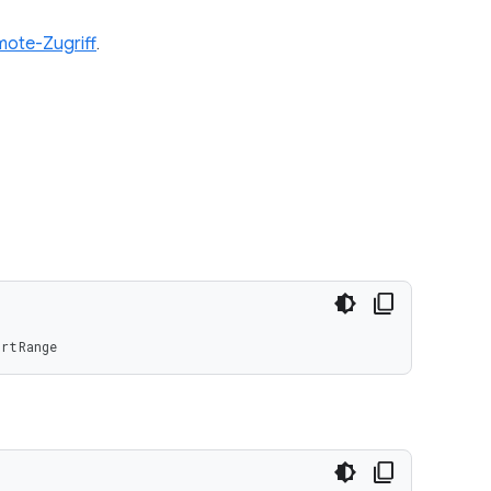
ote-Zugriff
.
ortRange