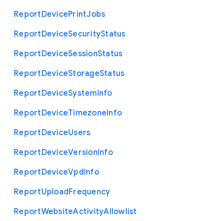
Report
Device
Print
Jobs
Report
Device
Security
Status
Report
Device
Session
Status
Report
Device
Storage
Status
Report
Device
System
Info
Report
Device
Timezone
Info
Report
Device
Users
Report
Device
Version
Info
Report
Device
Vpd
Info
Report
Upload
Frequency
Report
Website
Activity
Allowlist