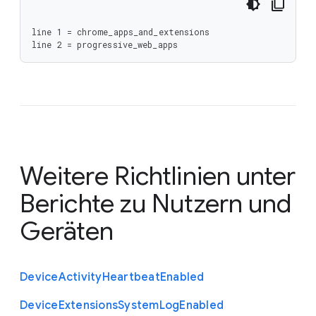
line 1 = chrome_apps_and_extensions

line 2 = progressive_web_apps
Weitere Richtlinien unter
Berichte zu Nutzern und
Geräten
Device
Activity
Heartbeat
Enabled
Device
Extensions
System
Log
Enabled