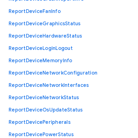
Report
Device
Fan
Info
Report
Device
Graphics
Status
Report
Device
Hardware
Status
Report
Device
Login
Logout
Report
Device
Memory
Info
Report
Device
Network
Configuration
Report
Device
Network
Interfaces
Report
Device
Network
Status
Report
Device
Os
Update
Status
Report
Device
Peripherals
Report
Device
Power
Status