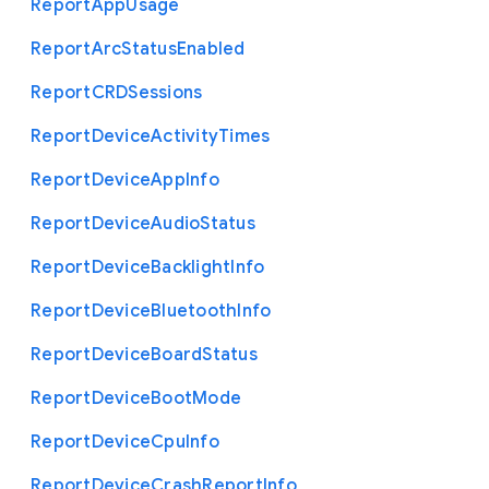
Report
App
Usage
Report
Arc
Status
Enabled
Report
C
R
D
Sessions
Report
Device
Activity
Times
Report
Device
App
Info
Report
Device
Audio
Status
Report
Device
Backlight
Info
Report
Device
Bluetooth
Info
Report
Device
Board
Status
Report
Device
Boot
Mode
Report
Device
Cpu
Info
Report
Device
Crash
Report
Info