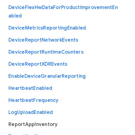
Device
Flex
Hw
Data
For
Product
Improvement
En
abled
Device
Metrics
Reporting
Enabled
Device
Report
Network
Events
Device
Report
Runtime
Counters
Device
Report
X
D
R
Events
Enable
Device
Granular
Reporting
Heartbeat
Enabled
Heartbeat
Frequency
Log
Upload
Enabled
Report
App
Inventory