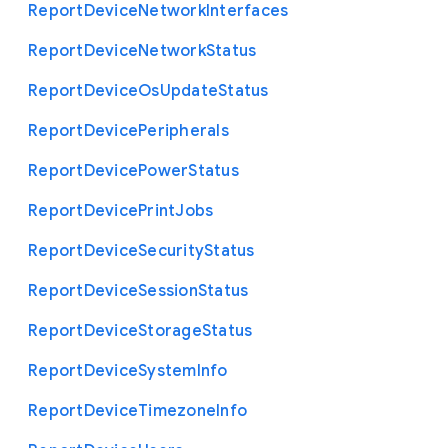
Report
Device
Network
Interfaces
Report
Device
Network
Status
Report
Device
Os
Update
Status
Report
Device
Peripherals
Report
Device
Power
Status
Report
Device
Print
Jobs
Report
Device
Security
Status
Report
Device
Session
Status
Report
Device
Storage
Status
Report
Device
System
Info
Report
Device
Timezone
Info