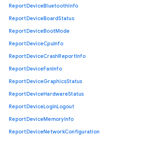
Report
Device
Bluetooth
Info
Report
Device
Board
Status
Report
Device
Boot
Mode
Report
Device
Cpu
Info
Report
Device
Crash
Report
Info
Report
Device
Fan
Info
Report
Device
Graphics
Status
Report
Device
Hardware
Status
Report
Device
Login
Logout
Report
Device
Memory
Info
Report
Device
Network
Configuration