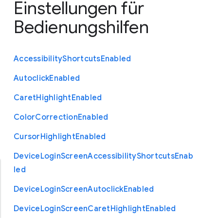
Einstellungen für
Bedienungshilfen
Accessibility
Shortcuts
Enabled
Autoclick
Enabled
Caret
Highlight
Enabled
Color
Correction
Enabled
Cursor
Highlight
Enabled
Device
Login
Screen
Accessibility
Shortcuts
Enab
led
Device
Login
Screen
Autoclick
Enabled
Device
Login
Screen
Caret
Highlight
Enabled