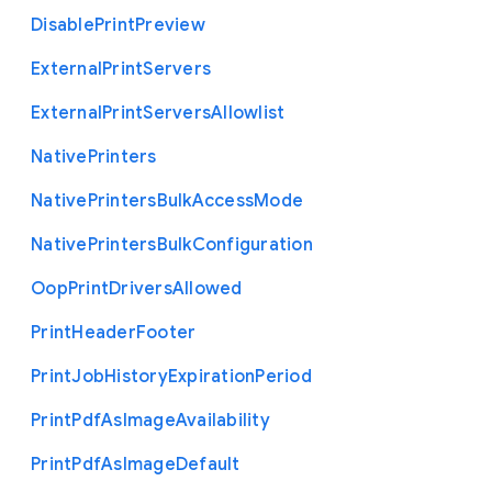
Disable
Print
Preview
External
Print
Servers
External
Print
Servers
Allowlist
Native
Printers
Native
Printers
Bulk
Access
Mode
Native
Printers
Bulk
Configuration
Oop
Print
Drivers
Allowed
Print
Header
Footer
Print
Job
History
Expiration
Period
Print
Pdf
As
Image
Availability
Print
Pdf
As
Image
Default