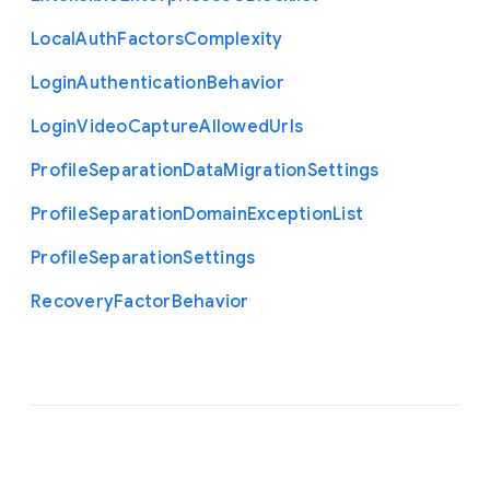
Local
Auth
Factors
Complexity
Login
Authentication
Behavior
Login
Video
Capture
Allowed
Urls
Profile
Separation
Data
Migration
Settings
Profile
Separation
Domain
Exception
List
Profile
Separation
Settings
Recovery
Factor
Behavior