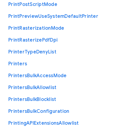
Print
Post
Script
Mode
Print
Preview
Use
System
Default
Printer
Print
Rasterization
Mode
Print
Rasterize
Pdf
Dpi
Printer
Type
Deny
List
Printers
Printers
Bulk
Access
Mode
Printers
Bulk
Allowlist
Printers
Bulk
Blocklist
Printers
Bulk
Configuration
Printing
A
P
I
Extensions
Allowlist