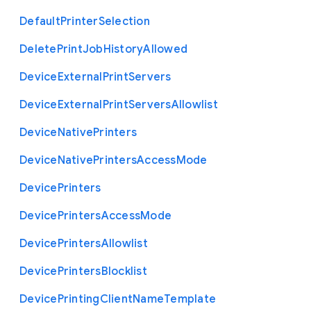
Default
Printer
Selection
Delete
Print
Job
History
Allowed
Device
External
Print
Servers
Device
External
Print
Servers
Allowlist
Device
Native
Printers
Device
Native
Printers
Access
Mode
Device
Printers
Device
Printers
Access
Mode
Device
Printers
Allowlist
Device
Printers
Blocklist
Device
Printing
Client
Name
Template