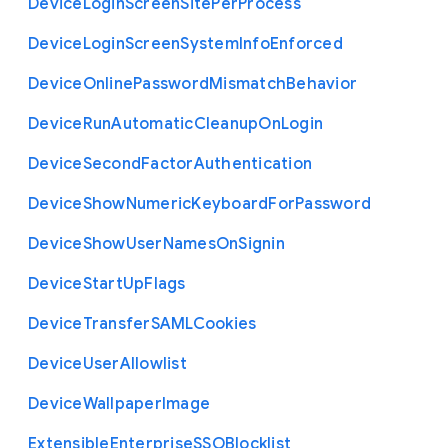
Device
Login
Screen
Site
Per
Process
Device
Login
Screen
System
Info
Enforced
Device
Online
Password
Mismatch
Behavior
Device
Run
Automatic
Cleanup
On
Login
Device
Second
Factor
Authentication
Device
Show
Numeric
Keyboard
For
Password
Device
Show
User
Names
On
Signin
Device
Start
Up
Flags
Device
Transfer
S
A
M
L
Cookies
Device
User
Allowlist
Device
Wallpaper
Image
Extensible
Enterprise
S
S
O
Blocklist