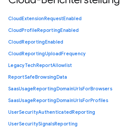
Cloud
Extension
Request
Enabled
Cloud
Profile
Reporting
Enabled
Cloud
Reporting
Enabled
Cloud
Reporting
Upload
Frequency
Legacy
Tech
Report
Allowlist
Report
Safe
Browsing
Data
Saas
Usage
Reporting
Domain
Urls
For
Browsers
Saas
Usage
Reporting
Domain
Urls
For
Profiles
User
Security
Authenticated
Reporting
User
Security
Signals
Reporting