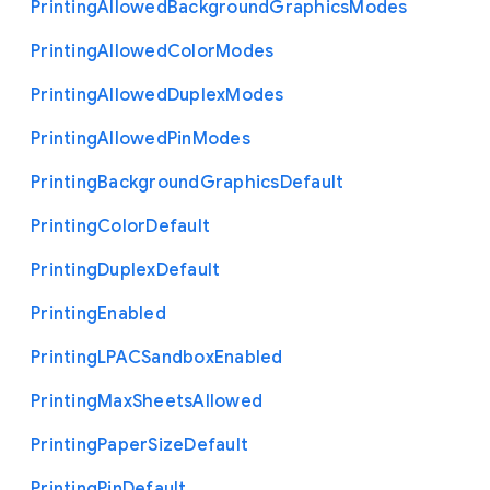
Printing
Allowed
Background
Graphics
Modes
Printing
Allowed
Color
Modes
Printing
Allowed
Duplex
Modes
Printing
Allowed
Pin
Modes
Printing
Background
Graphics
Default
Printing
Color
Default
Printing
Duplex
Default
Printing
Enabled
Printing
L
P
A
C
Sandbox
Enabled
Printing
Max
Sheets
Allowed
Printing
Paper
Size
Default
Printing
Pin
Default