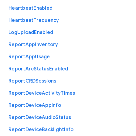
Heartbeat
Enabled
Heartbeat
Frequency
Log
Upload
Enabled
Report
App
Inventory
Report
App
Usage
Report
Arc
Status
Enabled
Report
C
R
D
Sessions
Report
Device
Activity
Times
Report
Device
App
Info
Report
Device
Audio
Status
Report
Device
Backlight
Info