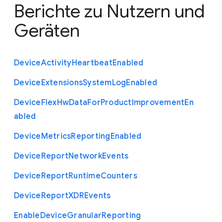
Berichte zu Nutzern und
Geräten
Device
Activity
Heartbeat
Enabled
Device
Extensions
System
Log
Enabled
Device
Flex
Hw
Data
For
Product
Improvement
En
abled
Device
Metrics
Reporting
Enabled
Device
Report
Network
Events
Device
Report
Runtime
Counters
Device
Report
X
D
R
Events
Enable
Device
Granular
Reporting