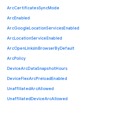
Arc
Certificates
Sync
Mode
Arc
Enabled
Arc
Google
Location
Services
Enabled
Arc
Location
Service
Enabled
Arc
Open
Links
In
Browser
By
Default
Arc
Policy
Device
Arc
Data
Snapshot
Hours
Device
Flex
Arc
Preload
Enabled
Unaffiliated
Arc
Allowed
Unaffiliated
Device
Arc
Allowed