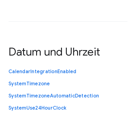
Datum und Uhrzeit
Calendar
Integration
Enabled
System
Timezone
System
Timezone
Automatic
Detection
System
Use24
Hour
Clock