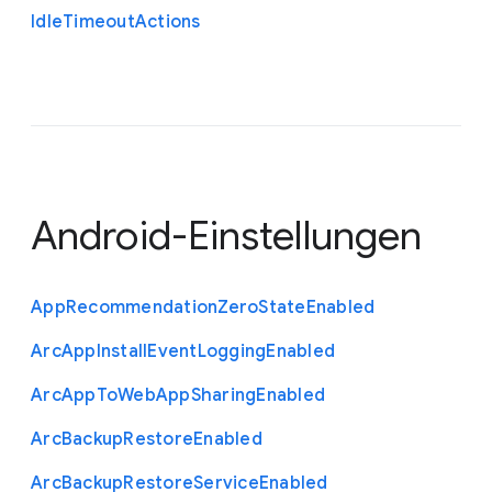
Idle
Timeout
Actions
Android-Einstellungen
App
Recommendation
Zero
State
Enabled
Arc
App
Install
Event
Logging
Enabled
Arc
App
To
Web
App
Sharing
Enabled
Arc
Backup
Restore
Enabled
Arc
Backup
Restore
Service
Enabled