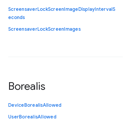
Screensaver
Lock
Screen
Image
Display
Interval
S
econds
Screensaver
Lock
Screen
Images
Borealis
Device
Borealis
Allowed
User
Borealis
Allowed