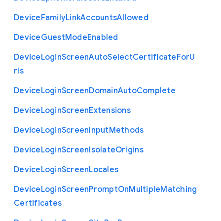
Device
Family
Link
Accounts
Allowed
Device
Guest
Mode
Enabled
Device
Login
Screen
Auto
Select
Certificate
For
U
rls
Device
Login
Screen
Domain
Auto
Complete
Device
Login
Screen
Extensions
Device
Login
Screen
Input
Methods
Device
Login
Screen
Isolate
Origins
Device
Login
Screen
Locales
Device
Login
Screen
Prompt
On
Multiple
Matching
Certificates