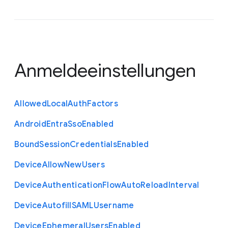
Anmeldeeinstellungen
Allowed
Local
Auth
Factors
Android
Entra
Sso
Enabled
Bound
Session
Credentials
Enabled
Device
Allow
New
Users
Device
Authentication
Flow
Auto
Reload
Interval
Device
Autofill
S
A
M
L
Username
Device
Ephemeral
Users
Enabled