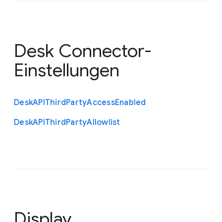
Desk Connector-
Einstellungen
Desk
A
P
I
Third
Party
Access
Enabled
Desk
A
P
I
Third
Party
Allowlist
Display