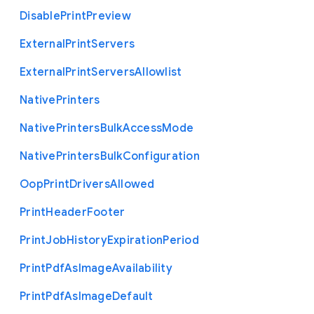
Disable
Print
Preview
External
Print
Servers
External
Print
Servers
Allowlist
Native
Printers
Native
Printers
Bulk
Access
Mode
Native
Printers
Bulk
Configuration
Oop
Print
Drivers
Allowed
Print
Header
Footer
Print
Job
History
Expiration
Period
Print
Pdf
As
Image
Availability
Print
Pdf
As
Image
Default