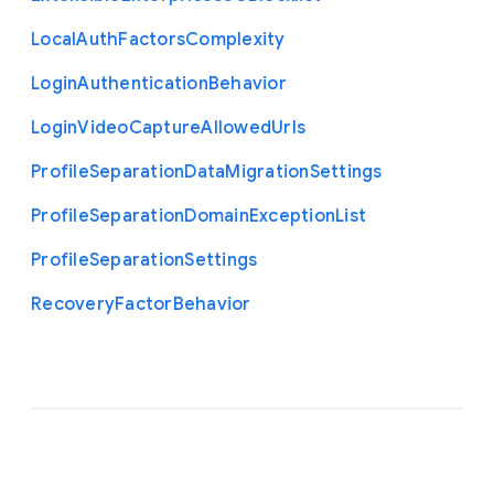
Local
Auth
Factors
Complexity
Login
Authentication
Behavior
Login
Video
Capture
Allowed
Urls
Profile
Separation
Data
Migration
Settings
Profile
Separation
Domain
Exception
List
Profile
Separation
Settings
Recovery
Factor
Behavior