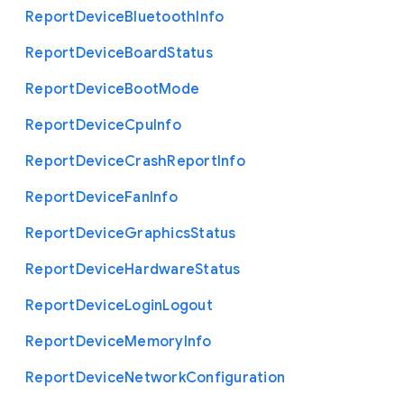
Report
Device
Bluetooth
Info
Report
Device
Board
Status
Report
Device
Boot
Mode
Report
Device
Cpu
Info
Report
Device
Crash
Report
Info
Report
Device
Fan
Info
Report
Device
Graphics
Status
Report
Device
Hardware
Status
Report
Device
Login
Logout
Report
Device
Memory
Info
Report
Device
Network
Configuration