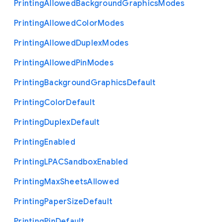
Printing
Allowed
Background
Graphics
Modes
Printing
Allowed
Color
Modes
Printing
Allowed
Duplex
Modes
Printing
Allowed
Pin
Modes
Printing
Background
Graphics
Default
Printing
Color
Default
Printing
Duplex
Default
Printing
Enabled
Printing
L
P
A
C
Sandbox
Enabled
Printing
Max
Sheets
Allowed
Printing
Paper
Size
Default
Printing
Pin
Default