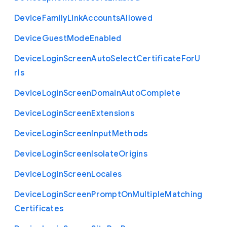
Device
Family
Link
Accounts
Allowed
Device
Guest
Mode
Enabled
Device
Login
Screen
Auto
Select
Certificate
For
U
rls
Device
Login
Screen
Domain
Auto
Complete
Device
Login
Screen
Extensions
Device
Login
Screen
Input
Methods
Device
Login
Screen
Isolate
Origins
Device
Login
Screen
Locales
Device
Login
Screen
Prompt
On
Multiple
Matching
Certificates