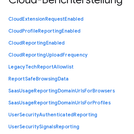
Cloud
Extension
Request
Enabled
Cloud
Profile
Reporting
Enabled
Cloud
Reporting
Enabled
Cloud
Reporting
Upload
Frequency
Legacy
Tech
Report
Allowlist
Report
Safe
Browsing
Data
Saas
Usage
Reporting
Domain
Urls
For
Browsers
Saas
Usage
Reporting
Domain
Urls
For
Profiles
User
Security
Authenticated
Reporting
User
Security
Signals
Reporting