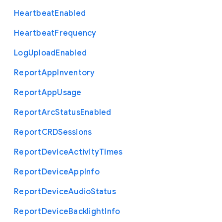
Heartbeat
Enabled
Heartbeat
Frequency
Log
Upload
Enabled
Report
App
Inventory
Report
App
Usage
Report
Arc
Status
Enabled
Report
C
R
D
Sessions
Report
Device
Activity
Times
Report
Device
App
Info
Report
Device
Audio
Status
Report
Device
Backlight
Info