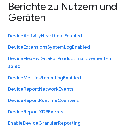
Berichte zu Nutzern und
Geräten
Device
Activity
Heartbeat
Enabled
Device
Extensions
System
Log
Enabled
Device
Flex
Hw
Data
For
Product
Improvement
En
abled
Device
Metrics
Reporting
Enabled
Device
Report
Network
Events
Device
Report
Runtime
Counters
Device
Report
X
D
R
Events
Enable
Device
Granular
Reporting