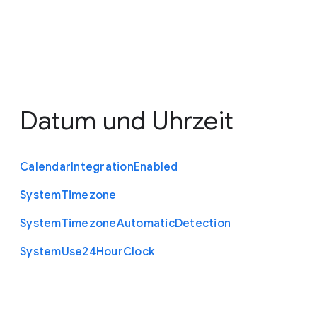
Datum und Uhrzeit
Calendar
Integration
Enabled
System
Timezone
System
Timezone
Automatic
Detection
System
Use24
Hour
Clock