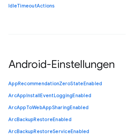
Idle
Timeout
Actions
Android-Einstellungen
App
Recommendation
Zero
State
Enabled
Arc
App
Install
Event
Logging
Enabled
Arc
App
To
Web
App
Sharing
Enabled
Arc
Backup
Restore
Enabled
Arc
Backup
Restore
Service
Enabled