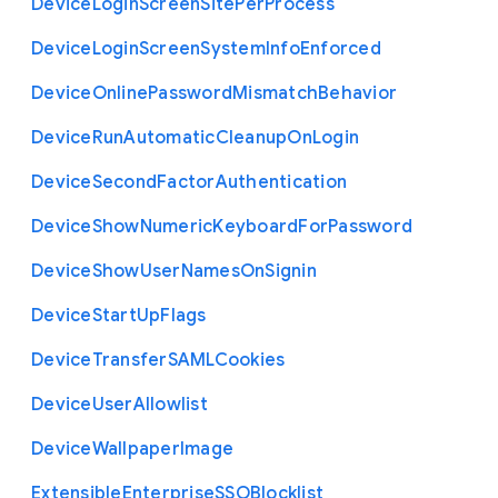
Device
Login
Screen
Site
Per
Process
Device
Login
Screen
System
Info
Enforced
Device
Online
Password
Mismatch
Behavior
Device
Run
Automatic
Cleanup
On
Login
Device
Second
Factor
Authentication
Device
Show
Numeric
Keyboard
For
Password
Device
Show
User
Names
On
Signin
Device
Start
Up
Flags
Device
Transfer
S
A
M
L
Cookies
Device
User
Allowlist
Device
Wallpaper
Image
Extensible
Enterprise
S
S
O
Blocklist