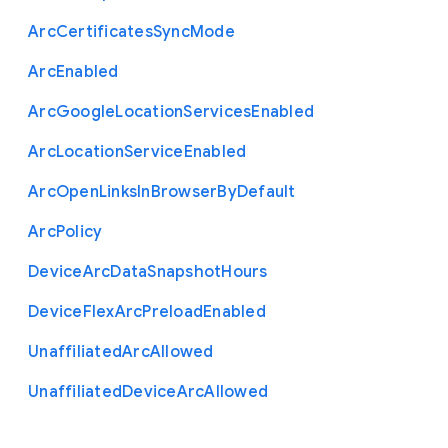
Arc
Certificates
Sync
Mode
Arc
Enabled
Arc
Google
Location
Services
Enabled
Arc
Location
Service
Enabled
Arc
Open
Links
In
Browser
By
Default
Arc
Policy
Device
Arc
Data
Snapshot
Hours
Device
Flex
Arc
Preload
Enabled
Unaffiliated
Arc
Allowed
Unaffiliated
Device
Arc
Allowed