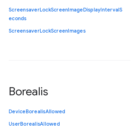
Screensaver
Lock
Screen
Image
Display
Interval
S
econds
Screensaver
Lock
Screen
Images
Borealis
Device
Borealis
Allowed
User
Borealis
Allowed