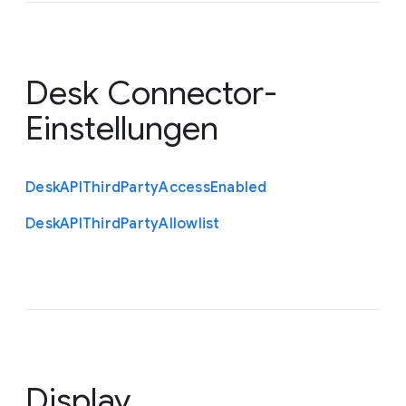
Desk Connector-
Einstellungen
Desk
A
P
I
Third
Party
Access
Enabled
Desk
A
P
I
Third
Party
Allowlist
Display