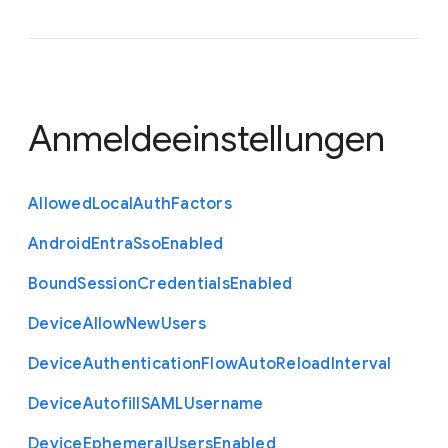
Anmeldeeinstellungen
Allowed
Local
Auth
Factors
Android
Entra
Sso
Enabled
Bound
Session
Credentials
Enabled
Device
Allow
New
Users
Device
Authentication
Flow
Auto
Reload
Interval
Device
Autofill
S
A
M
L
Username
Device
Ephemeral
Users
Enabled