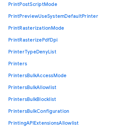
Print
Post
Script
Mode
Print
Preview
Use
System
Default
Printer
Print
Rasterization
Mode
Print
Rasterize
Pdf
Dpi
Printer
Type
Deny
List
Printers
Printers
Bulk
Access
Mode
Printers
Bulk
Allowlist
Printers
Bulk
Blocklist
Printers
Bulk
Configuration
Printing
A
P
I
Extensions
Allowlist