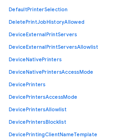
Default
Printer
Selection
Delete
Print
Job
History
Allowed
Device
External
Print
Servers
Device
External
Print
Servers
Allowlist
Device
Native
Printers
Device
Native
Printers
Access
Mode
Device
Printers
Device
Printers
Access
Mode
Device
Printers
Allowlist
Device
Printers
Blocklist
Device
Printing
Client
Name
Template