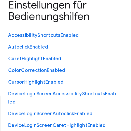
Einstellungen für
Bedienungshilfen
Accessibility
Shortcuts
Enabled
Autoclick
Enabled
Caret
Highlight
Enabled
Color
Correction
Enabled
Cursor
Highlight
Enabled
Device
Login
Screen
Accessibility
Shortcuts
Enab
led
Device
Login
Screen
Autoclick
Enabled
Device
Login
Screen
Caret
Highlight
Enabled