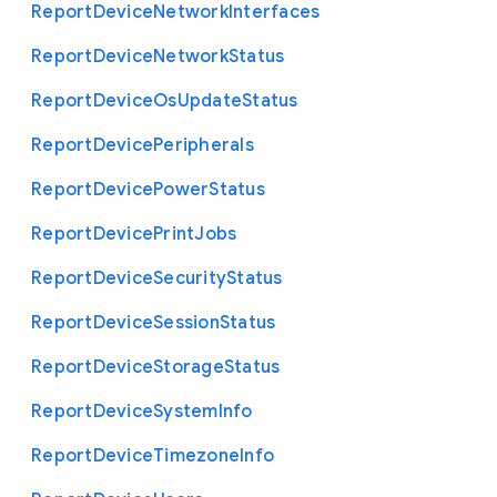
Report
Device
Network
Interfaces
Report
Device
Network
Status
Report
Device
Os
Update
Status
Report
Device
Peripherals
Report
Device
Power
Status
Report
Device
Print
Jobs
Report
Device
Security
Status
Report
Device
Session
Status
Report
Device
Storage
Status
Report
Device
System
Info
Report
Device
Timezone
Info