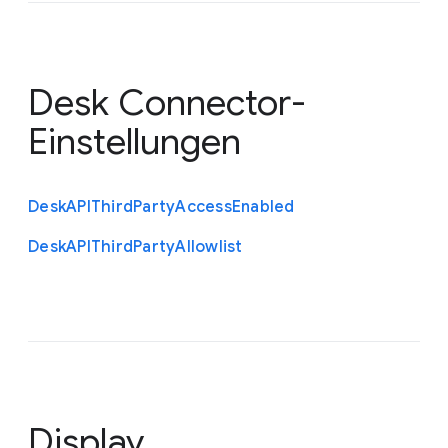
Desk Connector-
Einstellungen
Desk
A
P
I
Third
Party
Access
Enabled
Desk
A
P
I
Third
Party
Allowlist
Display