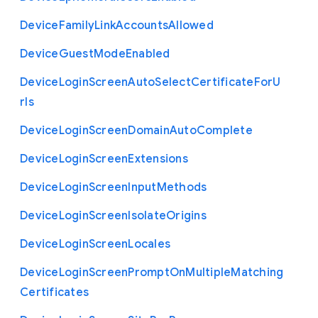
Device
Family
Link
Accounts
Allowed
Device
Guest
Mode
Enabled
Device
Login
Screen
Auto
Select
Certificate
For
U
rls
Device
Login
Screen
Domain
Auto
Complete
Device
Login
Screen
Extensions
Device
Login
Screen
Input
Methods
Device
Login
Screen
Isolate
Origins
Device
Login
Screen
Locales
Device
Login
Screen
Prompt
On
Multiple
Matching
Certificates