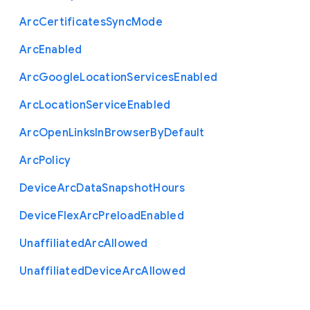
Arc
Certificates
Sync
Mode
Arc
Enabled
Arc
Google
Location
Services
Enabled
Arc
Location
Service
Enabled
Arc
Open
Links
In
Browser
By
Default
Arc
Policy
Device
Arc
Data
Snapshot
Hours
Device
Flex
Arc
Preload
Enabled
Unaffiliated
Arc
Allowed
Unaffiliated
Device
Arc
Allowed