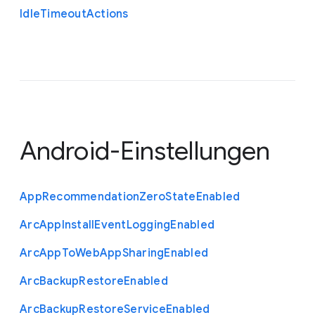
Idle
Timeout
Actions
Android-Einstellungen
App
Recommendation
Zero
State
Enabled
Arc
App
Install
Event
Logging
Enabled
Arc
App
To
Web
App
Sharing
Enabled
Arc
Backup
Restore
Enabled
Arc
Backup
Restore
Service
Enabled