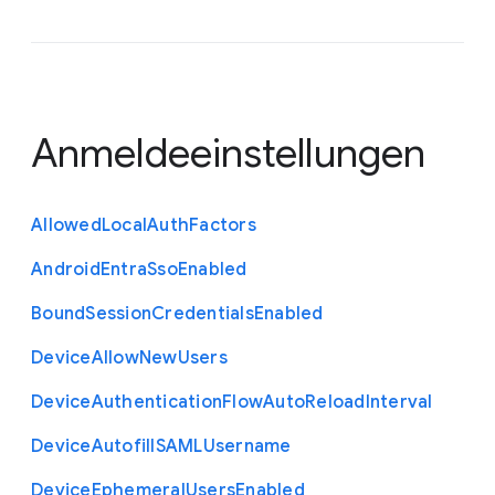
Anmeldeeinstellungen
Allowed
Local
Auth
Factors
Android
Entra
Sso
Enabled
Bound
Session
Credentials
Enabled
Device
Allow
New
Users
Device
Authentication
Flow
Auto
Reload
Interval
Device
Autofill
S
A
M
L
Username
Device
Ephemeral
Users
Enabled