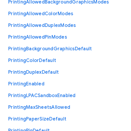
Printing
Allowed
Background
Graphics
Modes
Printing
Allowed
Color
Modes
Printing
Allowed
Duplex
Modes
Printing
Allowed
Pin
Modes
Printing
Background
Graphics
Default
Printing
Color
Default
Printing
Duplex
Default
Printing
Enabled
Printing
L
P
A
C
Sandbox
Enabled
Printing
Max
Sheets
Allowed
Printing
Paper
Size
Default
Printing
Pin
Default