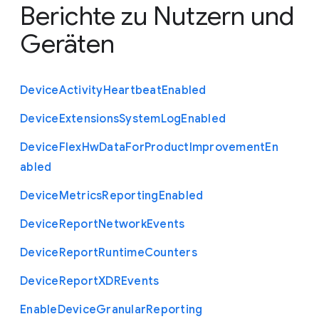
Berichte zu Nutzern und
Geräten
Device
Activity
Heartbeat
Enabled
Device
Extensions
System
Log
Enabled
Device
Flex
Hw
Data
For
Product
Improvement
En
abled
Device
Metrics
Reporting
Enabled
Device
Report
Network
Events
Device
Report
Runtime
Counters
Device
Report
X
D
R
Events
Enable
Device
Granular
Reporting