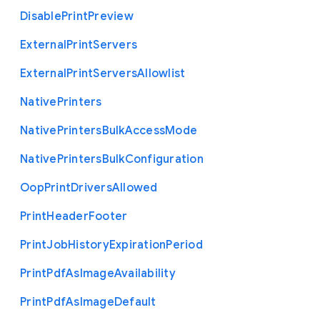
Disable
Print
Preview
External
Print
Servers
External
Print
Servers
Allowlist
Native
Printers
Native
Printers
Bulk
Access
Mode
Native
Printers
Bulk
Configuration
Oop
Print
Drivers
Allowed
Print
Header
Footer
Print
Job
History
Expiration
Period
Print
Pdf
As
Image
Availability
Print
Pdf
As
Image
Default