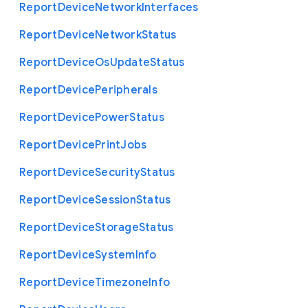
Report
Device
Network
Interfaces
Report
Device
Network
Status
Report
Device
Os
Update
Status
Report
Device
Peripherals
Report
Device
Power
Status
Report
Device
Print
Jobs
Report
Device
Security
Status
Report
Device
Session
Status
Report
Device
Storage
Status
Report
Device
System
Info
Report
Device
Timezone
Info