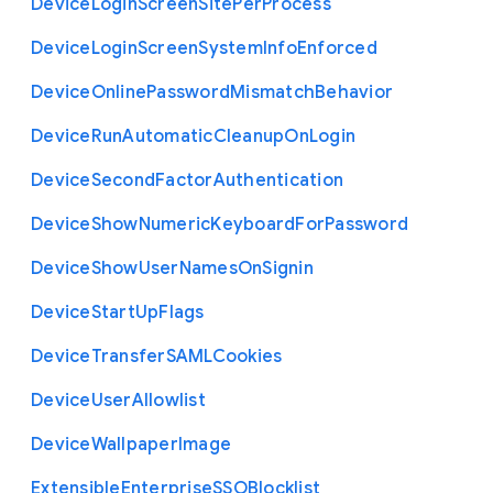
Device
Login
Screen
Site
Per
Process
Device
Login
Screen
System
Info
Enforced
Device
Online
Password
Mismatch
Behavior
Device
Run
Automatic
Cleanup
On
Login
Device
Second
Factor
Authentication
Device
Show
Numeric
Keyboard
For
Password
Device
Show
User
Names
On
Signin
Device
Start
Up
Flags
Device
Transfer
S
A
M
L
Cookies
Device
User
Allowlist
Device
Wallpaper
Image
Extensible
Enterprise
S
S
O
Blocklist