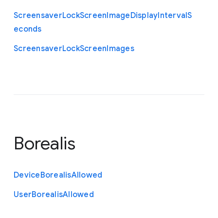
Screensaver
Lock
Screen
Image
Display
Interval
S
econds
Screensaver
Lock
Screen
Images
Borealis
Device
Borealis
Allowed
User
Borealis
Allowed