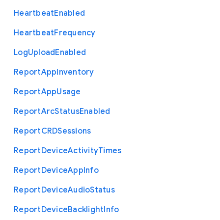
Heartbeat
Enabled
Heartbeat
Frequency
Log
Upload
Enabled
Report
App
Inventory
Report
App
Usage
Report
Arc
Status
Enabled
Report
C
R
D
Sessions
Report
Device
Activity
Times
Report
Device
App
Info
Report
Device
Audio
Status
Report
Device
Backlight
Info