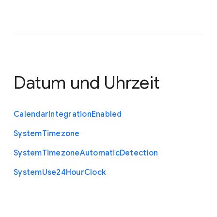
Datum und Uhrzeit
Calendar
Integration
Enabled
System
Timezone
System
Timezone
Automatic
Detection
System
Use24
Hour
Clock