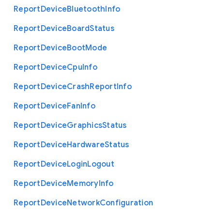
Report
Device
Bluetooth
Info
Report
Device
Board
Status
Report
Device
Boot
Mode
Report
Device
Cpu
Info
Report
Device
Crash
Report
Info
Report
Device
Fan
Info
Report
Device
Graphics
Status
Report
Device
Hardware
Status
Report
Device
Login
Logout
Report
Device
Memory
Info
Report
Device
Network
Configuration