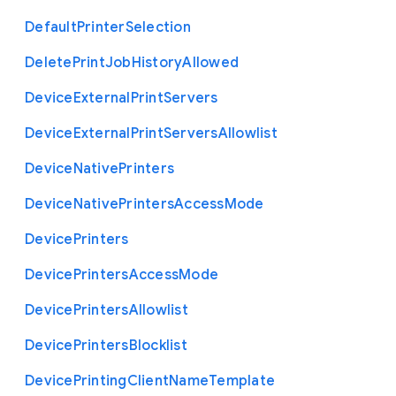
Default
Printer
Selection
Delete
Print
Job
History
Allowed
Device
External
Print
Servers
Device
External
Print
Servers
Allowlist
Device
Native
Printers
Device
Native
Printers
Access
Mode
Device
Printers
Device
Printers
Access
Mode
Device
Printers
Allowlist
Device
Printers
Blocklist
Device
Printing
Client
Name
Template