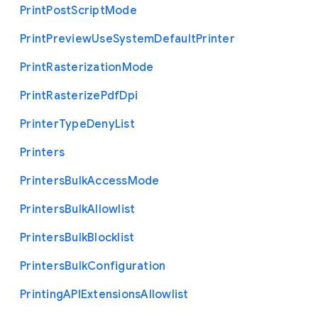
Print
Post
Script
Mode
Print
Preview
Use
System
Default
Printer
Print
Rasterization
Mode
Print
Rasterize
Pdf
Dpi
Printer
Type
Deny
List
Printers
Printers
Bulk
Access
Mode
Printers
Bulk
Allowlist
Printers
Bulk
Blocklist
Printers
Bulk
Configuration
Printing
A
P
I
Extensions
Allowlist