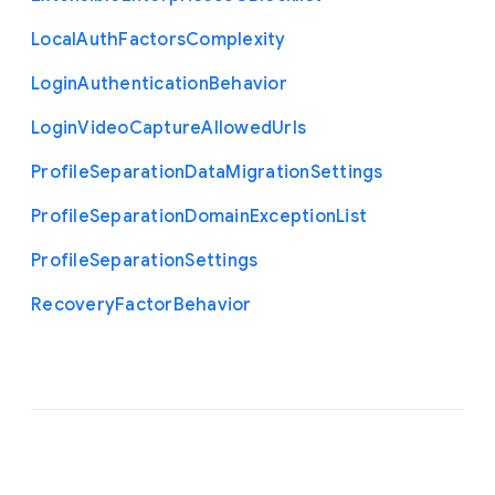
Local
Auth
Factors
Complexity
Login
Authentication
Behavior
Login
Video
Capture
Allowed
Urls
Profile
Separation
Data
Migration
Settings
Profile
Separation
Domain
Exception
List
Profile
Separation
Settings
Recovery
Factor
Behavior