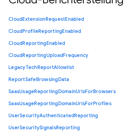
Cloud
Extension
Request
Enabled
Cloud
Profile
Reporting
Enabled
Cloud
Reporting
Enabled
Cloud
Reporting
Upload
Frequency
Legacy
Tech
Report
Allowlist
Report
Safe
Browsing
Data
Saas
Usage
Reporting
Domain
Urls
For
Browsers
Saas
Usage
Reporting
Domain
Urls
For
Profiles
User
Security
Authenticated
Reporting
User
Security
Signals
Reporting