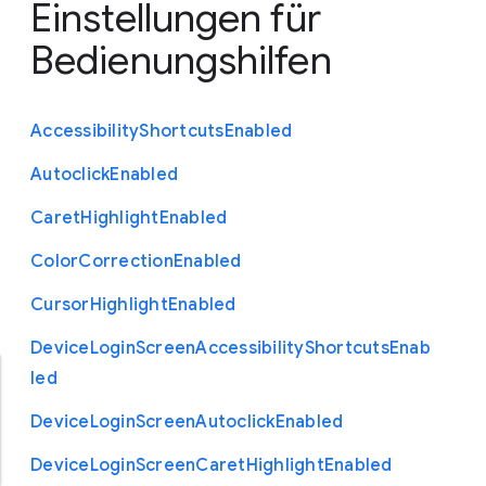
Einstellungen für
Bedienungshilfen
Accessibility
Shortcuts
Enabled
Autoclick
Enabled
Caret
Highlight
Enabled
Color
Correction
Enabled
Cursor
Highlight
Enabled
Device
Login
Screen
Accessibility
Shortcuts
Enab
led
Device
Login
Screen
Autoclick
Enabled
Device
Login
Screen
Caret
Highlight
Enabled