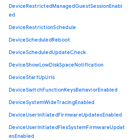
Device
Restricted
Managed
Guest
Session
Enabl
ed
Device
Restriction
Schedule
Device
Scheduled
Reboot
Device
Scheduled
Update
Check
Device
Show
Low
Disk
Space
Notification
Device
Start
Up
Urls
Device
Switch
Function
Keys
Behavior
Enabled
Device
System
Wide
Tracing
Enabled
Device
User
Initiated
Firmware
Updates
Enabled
Device
User
Initiated
Flex
System
Firmware
Updat
es
Enabled