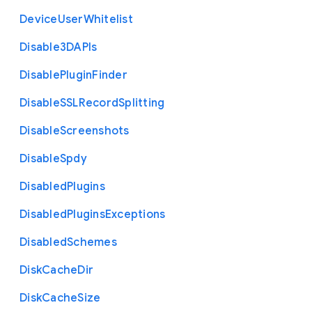
Device
User
Whitelist
Disable3
D
A
P
Is
Disable
Plugin
Finder
Disable
S
S
L
Record
Splitting
Disable
Screenshots
Disable
Spdy
Disabled
Plugins
Disabled
Plugins
Exceptions
Disabled
Schemes
Disk
Cache
Dir
Disk
Cache
Size