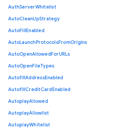
Auth
Server
Whitelist
Auto
Clean
Up
Strategy
Auto
Fill
Enabled
Auto
Launch
Protocols
From
Origins
Auto
Open
Allowed
For
U
R
Ls
Auto
Open
File
Types
Autofill
Address
Enabled
Autofill
Credit
Card
Enabled
Autoplay
Allowed
Autoplay
Allowlist
Autoplay
Whitelist