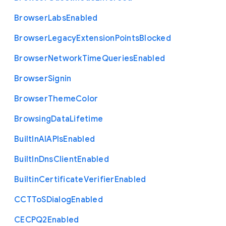
Browser
Labs
Enabled
Browser
Legacy
Extension
Points
Blocked
Browser
Network
Time
Queries
Enabled
Browser
Signin
Browser
Theme
Color
Browsing
Data
Lifetime
Built
In
A
I
A
P
Is
Enabled
Built
In
Dns
Client
Enabled
Builtin
Certificate
Verifier
Enabled
C
C
T
To
S
Dialog
Enabled
C
E
C
P
Q2
Enabled