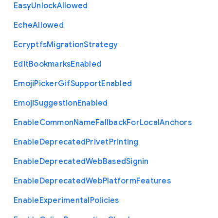
Easy
Unlock
Allowed
Eche
Allowed
Ecryptfs
Migration
Strategy
Edit
Bookmarks
Enabled
Emoji
Picker
Gif
Support
Enabled
Emoji
Suggestion
Enabled
Enable
Common
Name
Fallback
For
Local
Anchors
Enable
Deprecated
Privet
Printing
Enable
Deprecated
Web
Based
Signin
Enable
Deprecated
Web
Platform
Features
Enable
Experimental
Policies