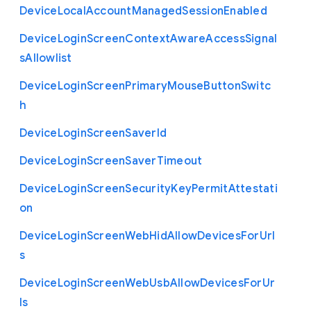
Device
Local
Account
Managed
Session
Enabled
Device
Login
Screen
Context
Aware
Access
Signal
s
Allowlist
Device
Login
Screen
Primary
Mouse
Button
Switc
h
Device
Login
Screen
Saver
Id
Device
Login
Screen
Saver
Timeout
Device
Login
Screen
Security
Key
Permit
Attestati
on
Device
Login
Screen
Web
Hid
Allow
Devices
For
Url
s
Device
Login
Screen
Web
Usb
Allow
Devices
For
Ur
ls