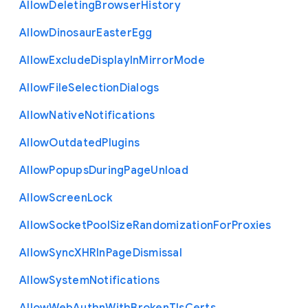
Allow
Deleting
Browser
History
Allow
Dinosaur
Easter
Egg
Allow
Exclude
Display
In
Mirror
Mode
Allow
File
Selection
Dialogs
Allow
Native
Notifications
Allow
Outdated
Plugins
Allow
Popups
During
Page
Unload
Allow
Screen
Lock
Allow
Socket
Pool
Size
Randomization
For
Proxies
Allow
Sync
X
H
R
In
Page
Dismissal
Allow
System
Notifications