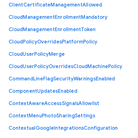
Client
Certificate
Management
Allowed
Cloud
Management
Enrollment
Mandatory
Cloud
Management
Enrollment
Token
Cloud
Policy
Overrides
Platform
Policy
Cloud
User
Policy
Merge
Cloud
User
Policy
Overrides
Cloud
Machine
Policy
Command
Line
Flag
Security
Warnings
Enabled
Component
Updates
Enabled
Context
Aware
Access
Signals
Allowlist
Context
Menu
Photo
Sharing
Settings
Contextual
Google
Integrations
Configuration