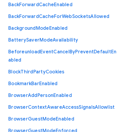
Back
Forward
Cache
Enabled
Back
Forward
Cache
For
Web
Sockets
Allowed
Background
Mode
Enabled
Battery
Saver
Mode
Availability
Beforeunload
Event
Cancel
By
Prevent
Default
En
abled
Block
Third
Party
Cookies
Bookmark
Bar
Enabled
Browser
Add
Person
Enabled
Browser
Context
Aware
Access
Signals
Allowlist
Browser
Guest
Mode
Enabled
Browser
Guest
Mode
Enforced