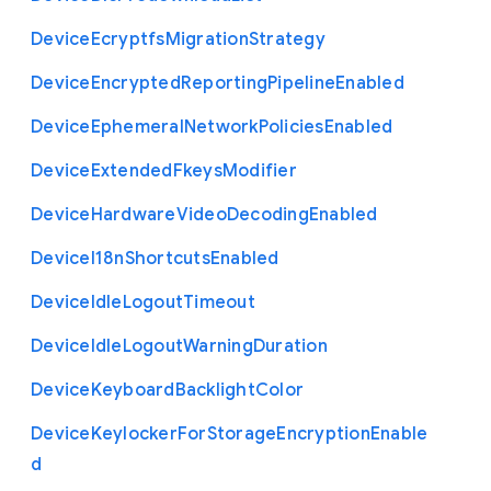
Device
Ecryptfs
Migration
Strategy
Device
Encrypted
Reporting
Pipeline
Enabled
Device
Ephemeral
Network
Policies
Enabled
Device
Extended
Fkeys
Modifier
Device
Hardware
Video
Decoding
Enabled
Device
I18n
Shortcuts
Enabled
Device
Idle
Logout
Timeout
Device
Idle
Logout
Warning
Duration
Device
Keyboard
Backlight
Color
Device
Keylocker
For
Storage
Encryption
Enable
d