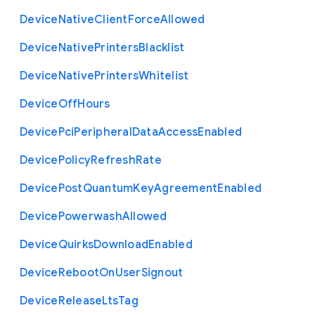
Device
Native
Client
Force
Allowed
Device
Native
Printers
Blacklist
Device
Native
Printers
Whitelist
Device
Off
Hours
Device
Pci
Peripheral
Data
Access
Enabled
Device
Policy
Refresh
Rate
Device
Post
Quantum
Key
Agreement
Enabled
Device
Powerwash
Allowed
Device
Quirks
Download
Enabled
Device
Reboot
On
User
Signout
Device
Release
Lts
Tag