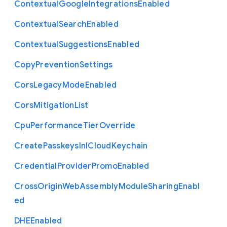
Contextual
Google
Integrations
Enabled
Contextual
Search
Enabled
Contextual
Suggestions
Enabled
Copy
Prevention
Settings
Cors
Legacy
Mode
Enabled
Cors
Mitigation
List
Cpu
Performance
Tier
Override
Create
Passkeys
In
I
Cloud
Keychain
Credential
Provider
Promo
Enabled
Cross
Origin
Web
Assembly
Module
Sharing
Enabl
ed
D
H
E
Enabled