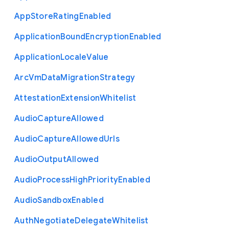
App
Store
Rating
Enabled
Application
Bound
Encryption
Enabled
Application
Locale
Value
Arc
Vm
Data
Migration
Strategy
Attestation
Extension
Whitelist
Audio
Capture
Allowed
Audio
Capture
Allowed
Urls
Audio
Output
Allowed
Audio
Process
High
Priority
Enabled
Audio
Sandbox
Enabled
Auth
Negotiate
Delegate
Whitelist