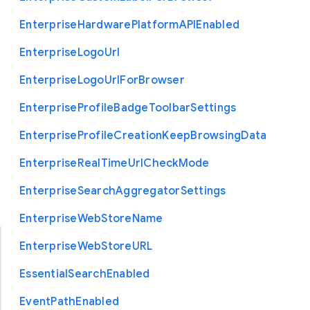
Enterprise
Hardware
Platform
A
P
I
Enabled
Enterprise
Logo
Url
Enterprise
Logo
Url
For
Browser
Enterprise
Profile
Badge
Toolbar
Settings
Enterprise
Profile
Creation
Keep
Browsing
Data
Enterprise
Real
Time
Url
Check
Mode
Enterprise
Search
Aggregator
Settings
Enterprise
Web
Store
Name
Enterprise
Web
Store
U
R
L
Essential
Search
Enabled
Event
Path
Enabled