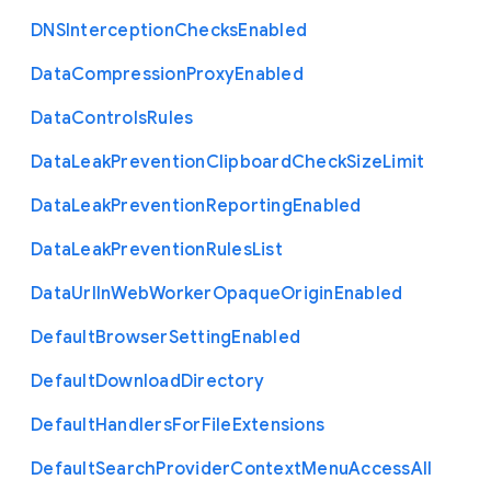
D
N
S
Interception
Checks
Enabled
Data
Compression
Proxy
Enabled
Data
Controls
Rules
Data
Leak
Prevention
Clipboard
Check
Size
Limit
Data
Leak
Prevention
Reporting
Enabled
Data
Leak
Prevention
Rules
List
Data
Url
In
Web
Worker
Opaque
Origin
Enabled
Default
Browser
Setting
Enabled
Default
Download
Directory
Default
Handlers
For
File
Extensions
Default
Search
Provider
Context
Menu
Access
All