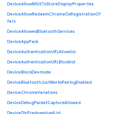
Device
Allow
M
G
S
To
Store
Display
Properties
Device
Allow
Redeem
Chrome
Os
Registration
Of
fers
Device
Allowed
Bluetooth
Services
Device
App
Pack
Device
Authentication
U
R
L
Allowlist
Device
Authentication
U
R
L
Blocklist
Device
Block
Devmode
Device
Bluetooth
Just
Works
Pairing
Enabled
Device
Chrome
Variations
Device
Debug
Packet
Capture
Allowed
Device
Dlc
Predownload
List