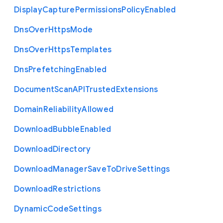
Display
Capture
Permissions
Policy
Enabled
Dns
Over
Https
Mode
Dns
Over
Https
Templates
Dns
Prefetching
Enabled
Document
Scan
A
P
I
Trusted
Extensions
Domain
Reliability
Allowed
Download
Bubble
Enabled
Download
Directory
Download
Manager
Save
To
Drive
Settings
Download
Restrictions
Dynamic
Code
Settings