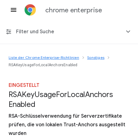
chrome enterprise
Filter und Suche
Liste der Chrome Enterprise-Richtlinien
Sonstiges
Alle Plattformen
RSAKeyUsageForLocalAnchorsEnabled
Chrome 151
EINGESTELLT
R
S
A
Key
Usage
For
Local
Anchors
Enabled
Einschließlich eingestellter Richtlinien
RSA-Schlüsselverwendung für Serverzertifikate
prüfen, die von lokalen Trust-Anchors ausgestellt
wurden