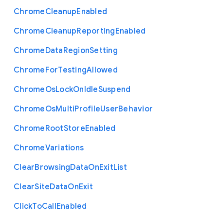
Chrome
Cleanup
Enabled
Chrome
Cleanup
Reporting
Enabled
Chrome
Data
Region
Setting
Chrome
For
Testing
Allowed
Chrome
Os
Lock
On
Idle
Suspend
Chrome
Os
Multi
Profile
User
Behavior
Chrome
Root
Store
Enabled
Chrome
Variations
Clear
Browsing
Data
On
Exit
List
Clear
Site
Data
On
Exit
Click
To
Call
Enabled