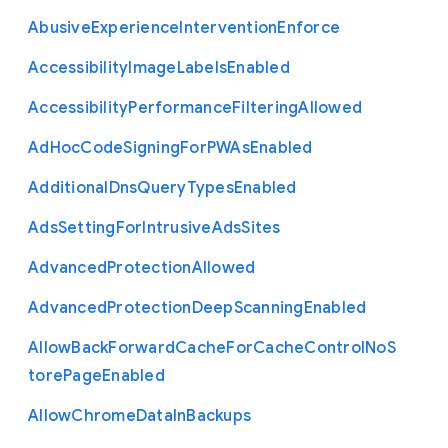
Abusive
Experience
Intervention
Enforce
Accessibility
Image
Labels
Enabled
Accessibility
Performance
Filtering
Allowed
Ad
Hoc
Code
Signing
For
P
W
As
Enabled
Additional
Dns
Query
Types
Enabled
Ads
Setting
For
Intrusive
Ads
Sites
Advanced
Protection
Allowed
Advanced
Protection
Deep
Scanning
Enabled
Allow
Back
Forward
Cache
For
Cache
Control
No
S
tore
Page
Enabled
Allow
Chrome
Data
In
Backups