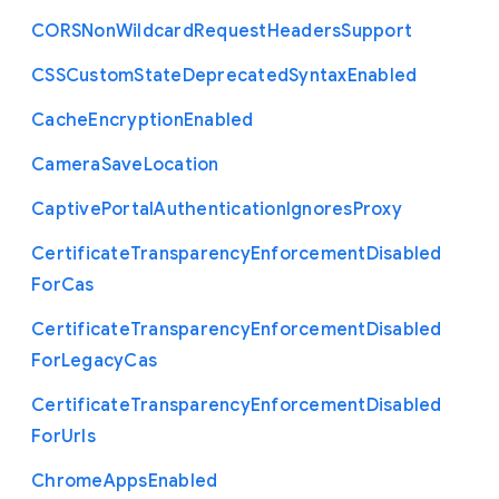
C
O
R
S
Non
Wildcard
Request
Headers
Support
C
S
S
Custom
State
Deprecated
Syntax
Enabled
Cache
Encryption
Enabled
Camera
Save
Location
Captive
Portal
Authentication
Ignores
Proxy
Certificate
Transparency
Enforcement
Disabled
For
Cas
Certificate
Transparency
Enforcement
Disabled
For
Legacy
Cas
Certificate
Transparency
Enforcement
Disabled
For
Urls
Chrome
Apps
Enabled