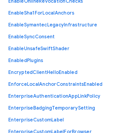
Enable
Online
Revocation
Checks
Enable
Sha1
For
Local
Anchors
Enable
Symantec
Legacy
Infrastructure
Enable
Sync
Consent
Enable
Unsafe
Swift
Shader
Enabled
Plugins
Encrypted
Client
Hello
Enabled
Enforce
Local
Anchor
Constraints
Enabled
Enterprise
Authentication
App
Link
Policy
Enterprise
Badging
Temporary
Setting
Enterprise
Custom
Label
Enterprise
Custom
Label
For
Browser