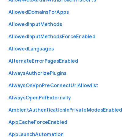
Allow
Web
Authn
With
Broken
Tls
Certs
Allowed
Domains
For
Apps
Allowed
Input
Methods
Allowed
Input
Methods
Force
Enabled
Allowed
Languages
Alternate
Error
Pages
Enabled
Always
Authorize
Plugins
Always
On
Vpn
Pre
Connect
Url
Allowlist
Always
Open
Pdf
Externally
Ambient
Authentication
In
Private
Modes
Enabled
App
Cache
Force
Enabled
App
Launch
Automation