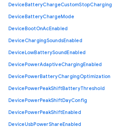
Device
Battery
Charge
Custom
Stop
Charging
Device
Battery
Charge
Mode
Device
Boot
On
Ac
Enabled
Device
Charging
Sounds
Enabled
Device
Low
Battery
Sound
Enabled
Device
Power
Adaptive
Charging
Enabled
Device
Power
Battery
Charging
Optimization
Device
Power
Peak
Shift
Battery
Threshold
Device
Power
Peak
Shift
Day
Config
Device
Power
Peak
Shift
Enabled
Device
Usb
Power
Share
Enabled