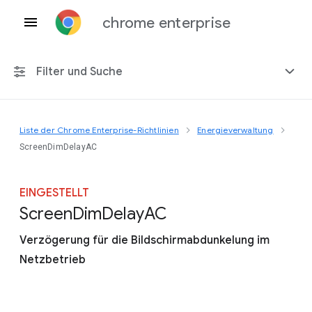
chrome enterprise
Filter und Suche
Liste der Chrome Enterprise-Richtlinien
Energieverwaltung
Alle Plattformen
ScreenDimDelayAC
Chrome 151
EINGESTELLT
Screen
Dim
Delay
A
C
Verzögerung für die Bildschirmabdunkelung im
Einschließlich eingestellter Richtlinien
Netzbetrieb