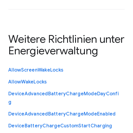
Weitere Richtlinien unter
Energieverwaltung
Allow
Screen
Wake
Locks
Allow
Wake
Locks
Device
Advanced
Battery
Charge
Mode
Day
Confi
g
Device
Advanced
Battery
Charge
Mode
Enabled
Device
Battery
Charge
Custom
Start
Charging