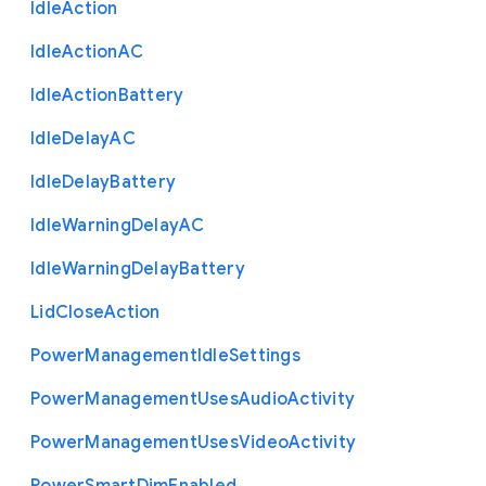
Idle
Action
Idle
Action
A
C
Idle
Action
Battery
Idle
Delay
A
C
Idle
Delay
Battery
Idle
Warning
Delay
A
C
Idle
Warning
Delay
Battery
Lid
Close
Action
Power
Management
Idle
Settings
Power
Management
Uses
Audio
Activity
Power
Management
Uses
Video
Activity