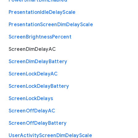
Power
Smart
Dim
Enabled
Presentation
Idle
Delay
Scale
Presentation
Screen
Dim
Delay
Scale
Screen
Brightness
Percent
Screen
Dim
Delay
A
C
Screen
Dim
Delay
Battery
Screen
Lock
Delay
A
C
Screen
Lock
Delay
Battery
Screen
Lock
Delays
Screen
Off
Delay
A
C
Screen
Off
Delay
Battery
User
Activity
Screen
Dim
Delay
Scale