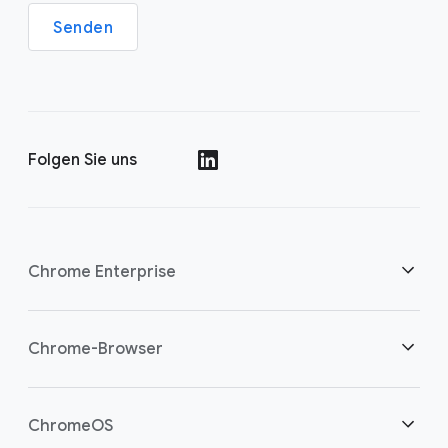
Senden
Folgen Sie uns
()
Chrome Enterprise
Sicherheit
Chrome-Browser
Cloud-Worker unterstützen
Übersicht
ChromeOS