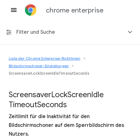
chrome enterprise
Filter und Suche
Liste der Chrome Enterprise-Richtlinien
Alle Plattformen
Bildschirmschoner-Einstellungen
ScreensaverLockScreenIdleTimeoutSeconds
Chrome 151
Screensaver
Lock
Screen
Idle
Timeout
Seconds
Einschließlich eingestellter Richtlinien
Zeitlimit für die Inaktivität für den
Bildschirmschoner auf dem Sperrbildschirm des
Nutzers.