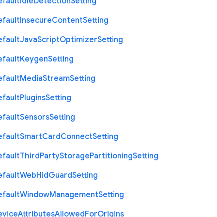
efault
Idle
Detection
Setting
efault
Insecure
Content
Setting
efault
Java
Script
Optimizer
Setting
efault
Keygen
Setting
efault
Media
Stream
Setting
efault
Plugins
Setting
efault
Sensors
Setting
efault
Smart
Card
Connect
Setting
efault
Third
Party
Storage
Partitioning
Setting
efault
Web
Hid
Guard
Setting
efault
Window
Management
Setting
evice
Attributes
Allowed
For
Origins