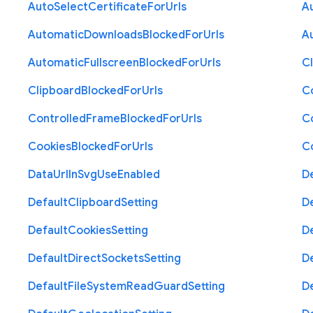
Auto
Select
Certificate
For
Urls
A
Automatic
Downloads
Blocked
For
Urls
A
Automatic
Fullscreen
Blocked
For
Urls
C
Clipboard
Blocked
For
Urls
C
Controlled
Frame
Blocked
For
Urls
C
Cookies
Blocked
For
Urls
C
Data
Url
In
Svg
Use
Enabled
D
Default
Clipboard
Setting
D
Default
Cookies
Setting
D
Default
Direct
Sockets
Setting
D
Default
File
System
Read
Guard
Setting
D