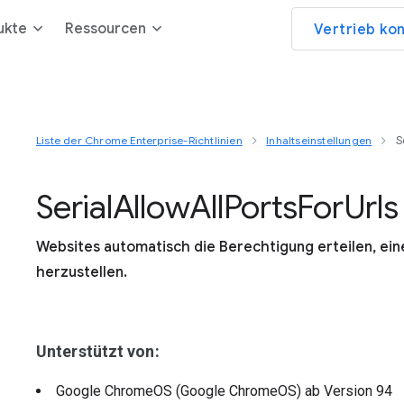
ukte
Ressourcen
Vertrieb ko
Liste der Chrome Enterprise-Richtlinien
Inhaltseinstellungen
S
Serial
Allow
All
Ports
For
Urls
Websites automatisch die Berechtigung erteilen, eine
herzustellen.
Unterstützt von:
Google ChromeOS (Google ChromeOS)
ab Version
94