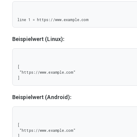
line 1 = https://www.example.com
Beispielwert (Linux):
[

 "https://www.example.com"

]
Beispielwert (Android):
[

 "https://www.example.com"

]