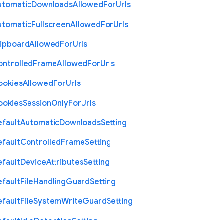
utomatic
Downloads
Allowed
For
Urls
utomatic
Fullscreen
Allowed
For
Urls
lipboard
Allowed
For
Urls
ontrolled
Frame
Allowed
For
Urls
ookies
Allowed
For
Urls
ookies
Session
Only
For
Urls
efault
Automatic
Downloads
Setting
efault
Controlled
Frame
Setting
efault
Device
Attributes
Setting
efault
File
Handling
Guard
Setting
efault
File
System
Write
Guard
Setting