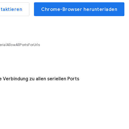
ntaktieren
Chrome-Browser herunterladen
erialAllowAllPortsForUrls
 Verbindung zu allen seriellen Ports