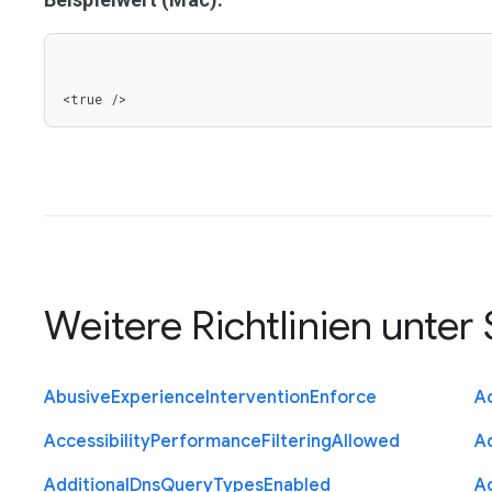
<true />
Weitere Richtlinien unter
Abusive
Experience
Intervention
Enforce
Ac
Accessibility
Performance
Filtering
Allowed
A
Additional
Dns
Query
Types
Enabled
A