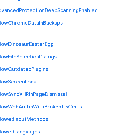
dvanced
Protection
Deep
Scanning
Enabled
llow
Chrome
Data
In
Backups
llow
Dinosaur
Easter
Egg
llow
File
Selection
Dialogs
llow
Outdated
Plugins
llow
Screen
Lock
llow
Sync
X
H
R
In
Page
Dismissal
llow
Web
Authn
With
Broken
Tls
Certs
llowed
Input
Methods
llowed
Languages