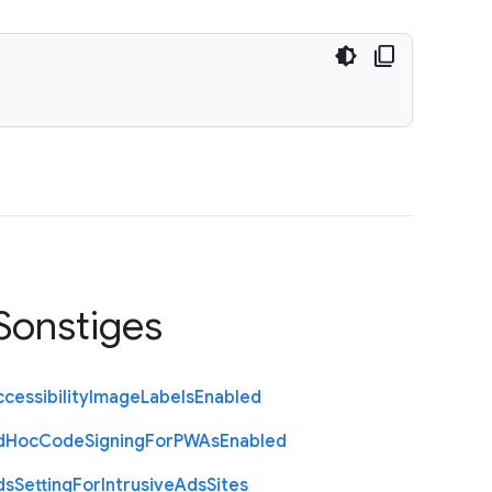
Sonstiges
cessibility
Image
Labels
Enabled
d
Hoc
Code
Signing
For
P
W
As
Enabled
ds
Setting
For
Intrusive
Ads
Sites