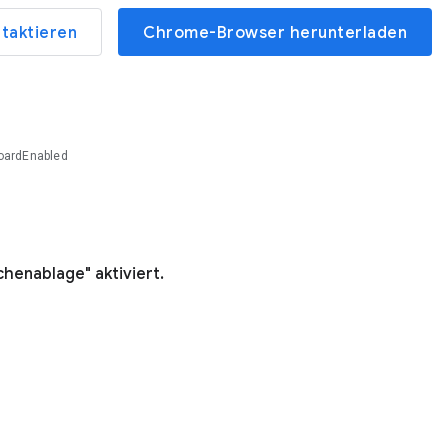
ntaktieren
Chrome-Browser herunterladen
oardEnabled
chenablage" aktiviert.