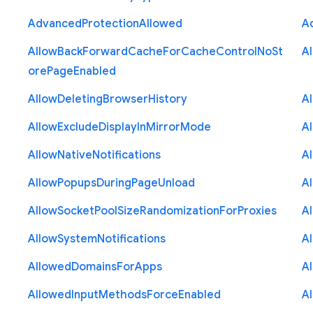
Advanced
Protection
Allowed
A
Allow
Back
Forward
Cache
For
Cache
Control
No
St
A
ore
Page
Enabled
Allow
Deleting
Browser
History
A
Allow
Exclude
Display
In
Mirror
Mode
A
Allow
Native
Notifications
A
Allow
Popups
During
Page
Unload
A
Allow
Socket
Pool
Size
Randomization
For
Proxies
A
Allow
System
Notifications
A
Allowed
Domains
For
Apps
A
Allowed
Input
Methods
Force
Enabled
A