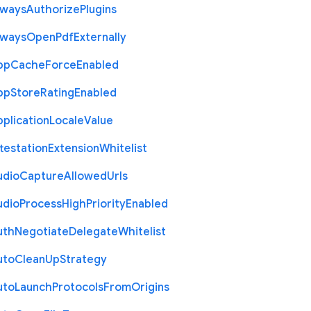
lways
Authorize
Plugins
lways
Open
Pdf
Externally
pp
Cache
Force
Enabled
pp
Store
Rating
Enabled
plication
Locale
Value
testation
Extension
Whitelist
udio
Capture
Allowed
Urls
udio
Process
High
Priority
Enabled
uth
Negotiate
Delegate
Whitelist
uto
Clean
Up
Strategy
uto
Launch
Protocols
From
Origins