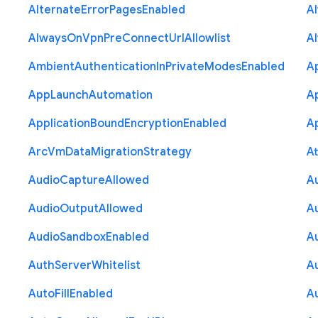
Alternate
Error
Pages
Enabled
A
Always
On
Vpn
Pre
Connect
Url
Allowlist
A
Ambient
Authentication
In
Private
Modes
Enabled
A
App
Launch
Automation
A
Application
Bound
Encryption
Enabled
Ap
Arc
Vm
Data
Migration
Strategy
At
Audio
Capture
Allowed
A
Audio
Output
Allowed
A
Audio
Sandbox
Enabled
A
Auth
Server
Whitelist
A
Auto
Fill
Enabled
A