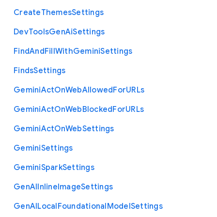
Create
Themes
Settings
Dev
Tools
Gen
Ai
Settings
Find
And
Fill
With
Gemini
Settings
Finds
Settings
Gemini
Act
On
Web
Allowed
For
U
R
Ls
Gemini
Act
On
Web
Blocked
For
U
R
Ls
Gemini
Act
On
Web
Settings
Gemini
Settings
Gemini
Spark
Settings
Gen
A
I
Inline
Image
Settings
Gen
A
I
Local
Foundational
Model
Settings