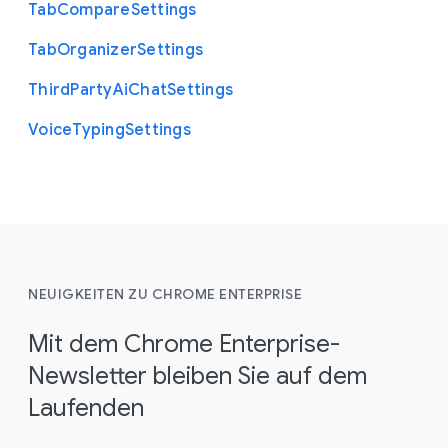
Tab
Compare
Settings
Tab
Organizer
Settings
Third
Party
Ai
Chat
Settings
Voice
Typing
Settings
NEUIGKEITEN ZU CHROME ENTERPRISE
Mit dem Chrome Enterprise-
Newsletter bleiben Sie auf dem
Laufenden