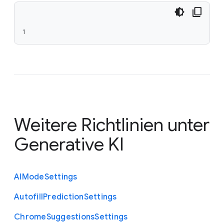
1
Weitere Richtlinien unter
Generative KI
A
I
Mode
Settings
Autofill
Prediction
Settings
Chrome
Suggestions
Settings