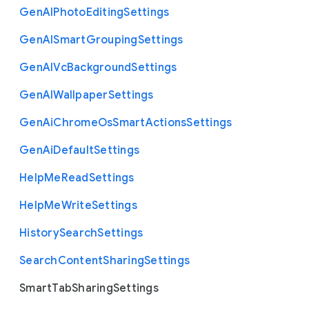
Gen
A
I
Photo
Editing
Settings
Gen
A
I
Smart
Grouping
Settings
Gen
A
I
Vc
Background
Settings
Gen
A
I
Wallpaper
Settings
Gen
Ai
Chrome
Os
Smart
Actions
Settings
Gen
Ai
Default
Settings
Help
Me
Read
Settings
Help
Me
Write
Settings
History
Search
Settings
Search
Content
Sharing
Settings
Smart
Tab
Sharing
Settings