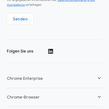
mir angegebenen Informationen der
GoogleNone
unterliegen.
Senden
Folgen Sie uns
()
Chrome Enterprise
Sicherheit
Chrome-Browser