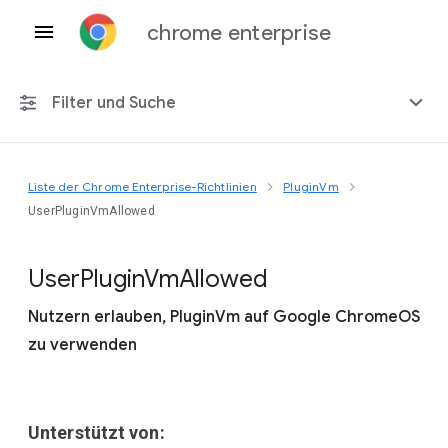
chrome enterprise
Filter und Suche
Liste der Chrome Enterprise-Richtlinien
PluginVm
Alle Plattformen
UserPluginVmAllowed
Chrome 151
User
Plugin
Vm
Allowed
Nutzern erlauben, PluginVm auf Google ChromeOS
zu verwenden
Einschließlich eingestellter Richtlinien
Unterstützt von: