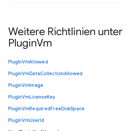
Weitere Richtlinien unter
PluginVm
Plugin
Vm
Allowed
Plugin
Vm
Data
Collection
Allowed
Plugin
Vm
Image
Plugin
Vm
License
Key
Plugin
Vm
Required
Free
Disk
Space
Plugin
Vm
User
Id