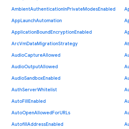
Ambient
Authentication
In
Private
Modes
Enabled
A
App
Launch
Automation
A
Application
Bound
Encryption
Enabled
Ap
Arc
Vm
Data
Migration
Strategy
At
Audio
Capture
Allowed
A
Audio
Output
Allowed
A
Audio
Sandbox
Enabled
A
Auth
Server
Whitelist
A
Auto
Fill
Enabled
A
Auto
Open
Allowed
For
U
R
Ls
A
Autofill
Address
Enabled
Au