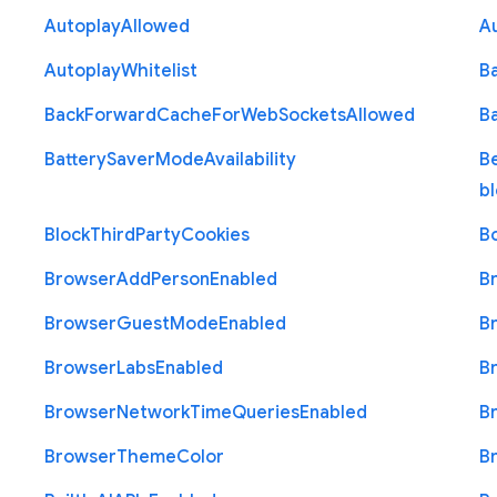
Autoplay
Allowed
A
Autoplay
Whitelist
B
Back
Forward
Cache
For
Web
Sockets
Allowed
B
Battery
Saver
Mode
Availability
B
b
Block
Third
Party
Cookies
B
Browser
Add
Person
Enabled
B
Browser
Guest
Mode
Enabled
B
Browser
Labs
Enabled
B
Browser
Network
Time
Queries
Enabled
B
Browser
Theme
Color
B