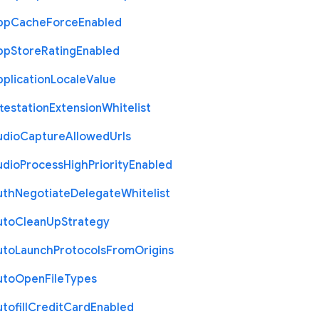
pp
Cache
Force
Enabled
pp
Store
Rating
Enabled
plication
Locale
Value
testation
Extension
Whitelist
udio
Capture
Allowed
Urls
udio
Process
High
Priority
Enabled
uth
Negotiate
Delegate
Whitelist
uto
Clean
Up
Strategy
uto
Launch
Protocols
From
Origins
uto
Open
File
Types
tofill
Credit
Card
Enabled