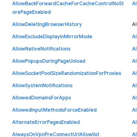
Allow
Back
Forward
Cache
For
Cache
Control
No
St
A
ore
Page
Enabled
Allow
Deleting
Browser
History
A
Allow
Exclude
Display
In
Mirror
Mode
A
Allow
Native
Notifications
A
Allow
Popups
During
Page
Unload
A
Allow
Socket
Pool
Size
Randomization
For
Proxies
A
Allow
System
Notifications
A
Allowed
Domains
For
Apps
A
Allowed
Input
Methods
Force
Enabled
A
Alternate
Error
Pages
Enabled
A
Always
On
Vpn
Pre
Connect
Url
Allowlist
A