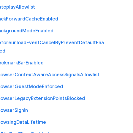
utoplay
Allowlist
ack
Forward
Cache
Enabled
ackground
Mode
Enabled
eforeunload
Event
Cancel
By
Prevent
Default
Ena
led
ookmark
Bar
Enabled
rowser
Context
Aware
Access
Signals
Allowlist
rowser
Guest
Mode
Enforced
rowser
Legacy
Extension
Points
Blocked
rowser
Signin
rowsing
Data
Lifetime