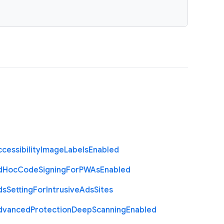
cessibility
Image
Labels
Enabled
d
Hoc
Code
Signing
For
P
W
As
Enabled
ds
Setting
For
Intrusive
Ads
Sites
dvanced
Protection
Deep
Scanning
Enabled