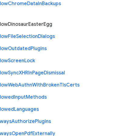
llow
Chrome
Data
In
Backups
llow
Dinosaur
Easter
Egg
llow
File
Selection
Dialogs
llow
Outdated
Plugins
llow
Screen
Lock
llow
Sync
X
H
R
In
Page
Dismissal
llow
Web
Authn
With
Broken
Tls
Certs
llowed
Input
Methods
llowed
Languages
lways
Authorize
Plugins
lways
Open
Pdf
Externally