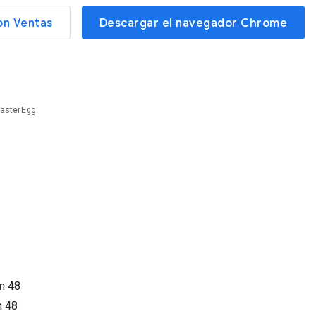
on Ventas
Descargar el navegador Chrome
asterEgg
ón
48
n
48