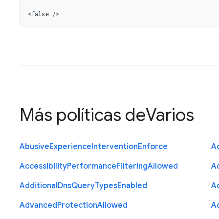
<false />
Más políticas de
Varios
Abusive
Experience
Intervention
Enforce
Ac
Accessibility
Performance
Filtering
Allowed
A
Additional
Dns
Query
Types
Enabled
A
Advanced
Protection
Allowed
A