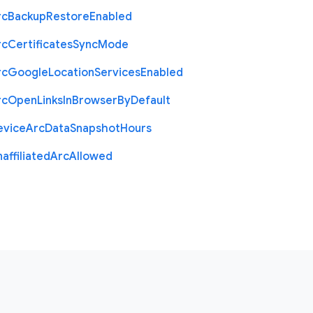
rc
Backup
Restore
Enabled
rc
Certificates
Sync
Mode
rc
Google
Location
Services
Enabled
rc
Open
Links
In
Browser
By
Default
evice
Arc
Data
Snapshot
Hours
affiliated
Arc
Allowed