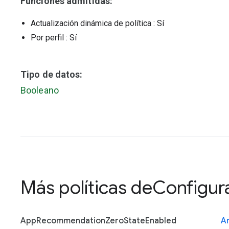
Funciones admitidas:
Actualización dinámica de política
: Sí
Por perfil
: Sí
Tipo de datos:
Booleano
Más políticas de
Configur
App
Recommendation
Zero
State
Enabled
A