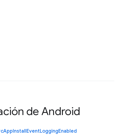
ación de Android
rc
App
Install
Event
Logging
Enabled