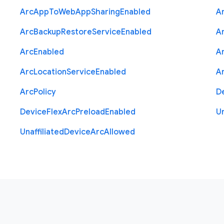
Arc
App
To
Web
App
Sharing
Enabled
A
Arc
Backup
Restore
Service
Enabled
A
Arc
Enabled
A
Arc
Location
Service
Enabled
A
Arc
Policy
D
Device
Flex
Arc
Preload
Enabled
Un
Unaffiliated
Device
Arc
Allowed