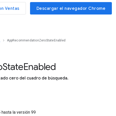
on Ventas
Descargar el navegador Chrome
d
AppRecommendationZeroStateEnabled
o
State
Enabled
stado cero del cuadro de búsqueda.
5
hasta la versión
99