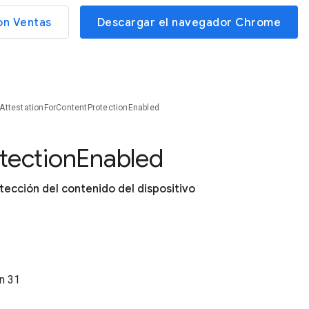
on Ventas
Descargar el navegador Chrome
AttestationForContentProtectionEnabled
tection
Enabled
otección del contenido del dispositivo
ón
31