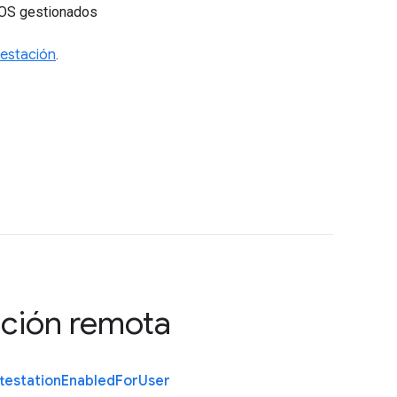
meOS gestionados
estación
.
ción remota
testation
Enabled
For
User