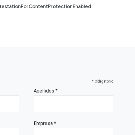
testation
For
Content
Protection
Enabled
* Obligatorio
Apellidos
Empresa