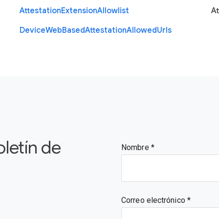
Attestation
Extension
Allowlist
At
Device
Web
Based
Attestation
Allowed
Urls
oletín de
Nombre
Correo electrónico