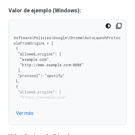
  "type": "object"

 },

Valor de ejemplo (Windows):
 "type": "array"

}
Software\Policies\Google\Chrome\AutoLaunchProtoc
olsFromOrigins = [

 {

  "allowed_origins": [

   "example.com",

   "http://www.example.com:8080"

  ],

  "protocol": "spotify"

 },

 {

  "allowed_origins": [

   "https://example.com",

   "https://.mail.example.com"

  ],

Ver más
  "protocol": "teams"

 },

 {

  "allowed_origins": [
