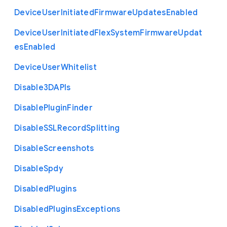
Device
User
Initiated
Firmware
Updates
Enabled
Device
User
Initiated
Flex
System
Firmware
Updat
es
Enabled
Device
User
Whitelist
Disable3
D
A
P
Is
Disable
Plugin
Finder
Disable
S
S
L
Record
Splitting
Disable
Screenshots
Disable
Spdy
Disabled
Plugins
Disabled
Plugins
Exceptions