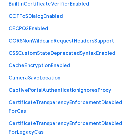
Builtin
Certificate
Verifier
Enabled
C
C
T
To
S
Dialog
Enabled
C
E
C
P
Q2
Enabled
C
O
R
S
Non
Wildcard
Request
Headers
Support
C
S
S
Custom
State
Deprecated
Syntax
Enabled
Cache
Encryption
Enabled
Camera
Save
Location
Captive
Portal
Authentication
Ignores
Proxy
Certificate
Transparency
Enforcement
Disabled
For
Cas
Certificate
Transparency
Enforcement
Disabled
For
Legacy
Cas