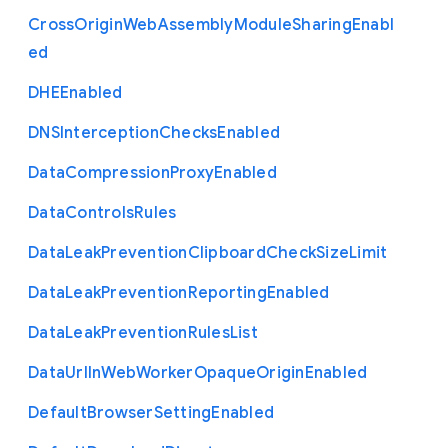
Cross
Origin
Web
Assembly
Module
Sharing
Enabl
ed
D
H
E
Enabled
D
N
S
Interception
Checks
Enabled
Data
Compression
Proxy
Enabled
Data
Controls
Rules
Data
Leak
Prevention
Clipboard
Check
Size
Limit
Data
Leak
Prevention
Reporting
Enabled
Data
Leak
Prevention
Rules
List
Data
Url
In
Web
Worker
Opaque
Origin
Enabled
Default
Browser
Setting
Enabled