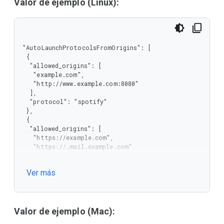
   "*"

Valor de ejemplo (Linux):
  ],

  "protocol": "outlook"

 }

]
"AutoLaunchProtocolsFromOrigins": [

 {

  "allowed_origins": [

   "example.com",

   "http://www.example.com:8080"

  ],

  "protocol": "spotify"

 },

 {

  "allowed_origins": [

   "https://example.com",

   "https://.mail.example.com"

  ],

  "protocol": "teams"

Ver más
 },

 {

  "allowed_origins": [

   "*"

  ],

Valor de ejemplo (Mac):
  "protocol": "outlook"
