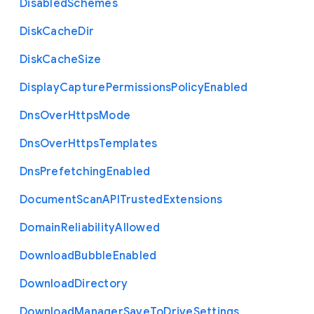
Disabled
Schemes
Disk
Cache
Dir
Disk
Cache
Size
Display
Capture
Permissions
Policy
Enabled
Dns
Over
Https
Mode
Dns
Over
Https
Templates
Dns
Prefetching
Enabled
Document
Scan
A
P
I
Trusted
Extensions
Domain
Reliability
Allowed
Download
Bubble
Enabled
Download
Directory
Download
Manager
Save
To
Drive
Settings