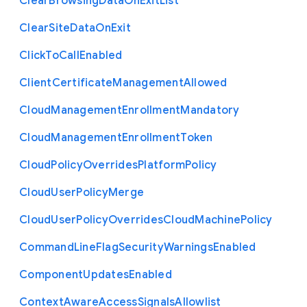
Clear
Browsing
Data
On
Exit
List
Clear
Site
Data
On
Exit
Click
To
Call
Enabled
Client
Certificate
Management
Allowed
Cloud
Management
Enrollment
Mandatory
Cloud
Management
Enrollment
Token
Cloud
Policy
Overrides
Platform
Policy
Cloud
User
Policy
Merge
Cloud
User
Policy
Overrides
Cloud
Machine
Policy
Command
Line
Flag
Security
Warnings
Enabled
Component
Updates
Enabled
Context
Aware
Access
Signals
Allowlist