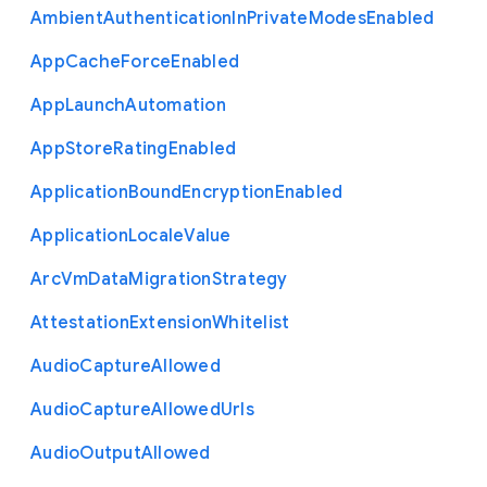
Ambient
Authentication
In
Private
Modes
Enabled
App
Cache
Force
Enabled
App
Launch
Automation
App
Store
Rating
Enabled
Application
Bound
Encryption
Enabled
Application
Locale
Value
Arc
Vm
Data
Migration
Strategy
Attestation
Extension
Whitelist
Audio
Capture
Allowed
Audio
Capture
Allowed
Urls
Audio
Output
Allowed