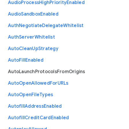
Audio
Process
High
Priority
Enabled
Audio
Sandbox
Enabled
Auth
Negotiate
Delegate
Whitelist
Auth
Server
Whitelist
Auto
Clean
Up
Strategy
Auto
Fill
Enabled
Auto
Launch
Protocols
From
Origins
Auto
Open
Allowed
For
U
R
Ls
Auto
Open
File
Types
Autofill
Address
Enabled
Autofill
Credit
Card
Enabled