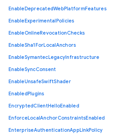
Enable
Deprecated
Web
Platform
Features
Enable
Experimental
Policies
Enable
Online
Revocation
Checks
Enable
Sha1
For
Local
Anchors
Enable
Symantec
Legacy
Infrastructure
Enable
Sync
Consent
Enable
Unsafe
Swift
Shader
Enabled
Plugins
Encrypted
Client
Hello
Enabled
Enforce
Local
Anchor
Constraints
Enabled
Enterprise
Authentication
App
Link
Policy