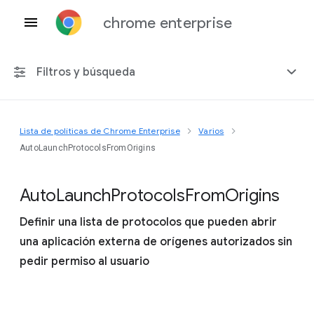
chrome enterprise
Filtros y búsqueda
Lista de políticas de Chrome Enterprise
Varios
Cualquier plataforma
AutoLaunchProtocolsFromOrigins
Chrome 151
Auto
Launch
Protocols
From
Origins
Definir una lista de protocolos que pueden abrir
una aplicación externa de orígenes autorizados sin
Incluir políticas obsoletas
pedir permiso al usuario