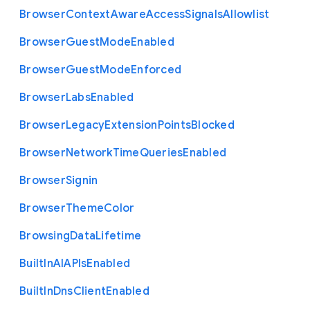
Browser
Context
Aware
Access
Signals
Allowlist
Browser
Guest
Mode
Enabled
Browser
Guest
Mode
Enforced
Browser
Labs
Enabled
Browser
Legacy
Extension
Points
Blocked
Browser
Network
Time
Queries
Enabled
Browser
Signin
Browser
Theme
Color
Browsing
Data
Lifetime
Built
In
A
I
A
P
Is
Enabled
Built
In
Dns
Client
Enabled