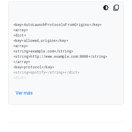
 }

]
<key>AutoLaunchProtocolsFromOrigins</key>

<array>

<dict>

<key>allowed_origins</key>

<array>

<string>example.com</string>

<string>http://www.example.com:8080</string>

</array>

<key>protocol</key>

<string>spotify</string></dict>

<dict>

<key>allowed_origins</key>

<array>

Ver más
<string>https://example.com</string>

<string>https://.mail.example.com</string>

</array>

<key>protocol</key>

<string>teams</string></dict>

<dict>

<key>allowed_origins</key>

<array>
