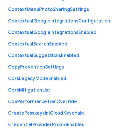
Context
Menu
Photo
Sharing
Settings
Contextual
Google
Integrations
Configuration
Contextual
Google
Integrations
Enabled
Contextual
Search
Enabled
Contextual
Suggestions
Enabled
Copy
Prevention
Settings
Cors
Legacy
Mode
Enabled
Cors
Mitigation
List
Cpu
Performance
Tier
Override
Create
Passkeys
In
I
Cloud
Keychain
Credential
Provider
Promo
Enabled