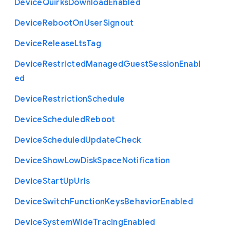
Device
Quirks
Download
Enabled
Device
Reboot
On
User
Signout
Device
Release
Lts
Tag
Device
Restricted
Managed
Guest
Session
Enabl
ed
Device
Restriction
Schedule
Device
Scheduled
Reboot
Device
Scheduled
Update
Check
Device
Show
Low
Disk
Space
Notification
Device
Start
Up
Urls
Device
Switch
Function
Keys
Behavior
Enabled
Device
System
Wide
Tracing
Enabled