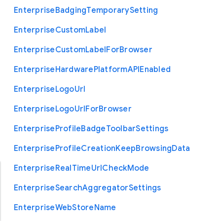
Enterprise
Badging
Temporary
Setting
Enterprise
Custom
Label
Enterprise
Custom
Label
For
Browser
Enterprise
Hardware
Platform
A
P
I
Enabled
Enterprise
Logo
Url
Enterprise
Logo
Url
For
Browser
Enterprise
Profile
Badge
Toolbar
Settings
Enterprise
Profile
Creation
Keep
Browsing
Data
Enterprise
Real
Time
Url
Check
Mode
Enterprise
Search
Aggregator
Settings
Enterprise
Web
Store
Name