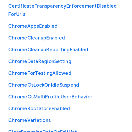
Certificate
Transparency
Enforcement
Disabled
For
Urls
Chrome
Apps
Enabled
Chrome
Cleanup
Enabled
Chrome
Cleanup
Reporting
Enabled
Chrome
Data
Region
Setting
Chrome
For
Testing
Allowed
Chrome
Os
Lock
On
Idle
Suspend
Chrome
Os
Multi
Profile
User
Behavior
Chrome
Root
Store
Enabled
Chrome
Variations