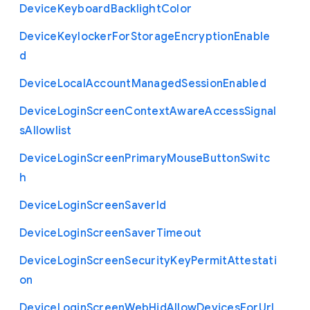
Device
Keyboard
Backlight
Color
Device
Keylocker
For
Storage
Encryption
Enable
d
Device
Local
Account
Managed
Session
Enabled
Device
Login
Screen
Context
Aware
Access
Signal
s
Allowlist
Device
Login
Screen
Primary
Mouse
Button
Switc
h
Device
Login
Screen
Saver
Id
Device
Login
Screen
Saver
Timeout
Device
Login
Screen
Security
Key
Permit
Attestati
on
Device
Login
Screen
Web
Hid
Allow
Devices
For
Url