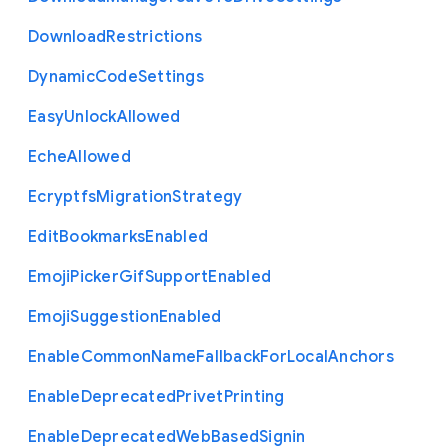
Download
Restrictions
Dynamic
Code
Settings
Easy
Unlock
Allowed
Eche
Allowed
Ecryptfs
Migration
Strategy
Edit
Bookmarks
Enabled
Emoji
Picker
Gif
Support
Enabled
Emoji
Suggestion
Enabled
Enable
Common
Name
Fallback
For
Local
Anchors
Enable
Deprecated
Privet
Printing
Enable
Deprecated
Web
Based
Signin