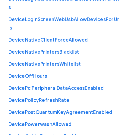
s
Device
Login
Screen
Web
Usb
Allow
Devices
For
Ur
ls
Device
Native
Client
Force
Allowed
Device
Native
Printers
Blacklist
Device
Native
Printers
Whitelist
Device
Off
Hours
Device
Pci
Peripheral
Data
Access
Enabled
Device
Policy
Refresh
Rate
Device
Post
Quantum
Key
Agreement
Enabled
Device
Powerwash
Allowed