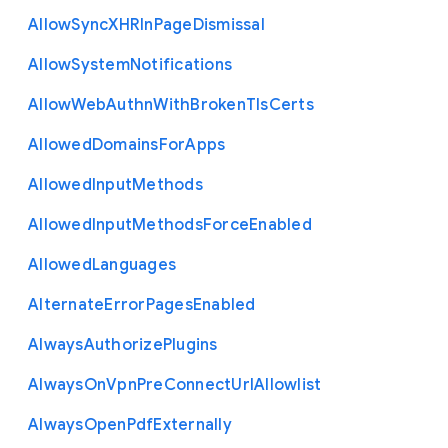
Allow
Sync
X
H
R
In
Page
Dismissal
Allow
System
Notifications
Allow
Web
Authn
With
Broken
Tls
Certs
Allowed
Domains
For
Apps
Allowed
Input
Methods
Allowed
Input
Methods
Force
Enabled
Allowed
Languages
Alternate
Error
Pages
Enabled
Always
Authorize
Plugins
Always
On
Vpn
Pre
Connect
Url
Allowlist
Always
Open
Pdf
Externally