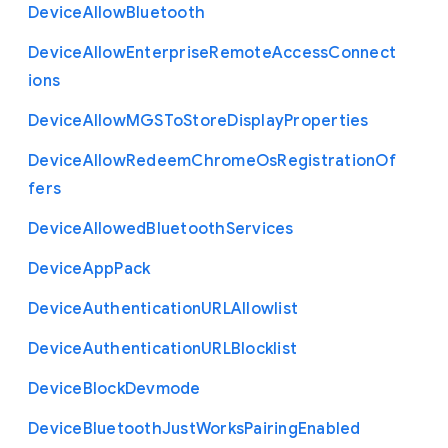
Device
Allow
Bluetooth
Device
Allow
Enterprise
Remote
Access
Connect
ions
Device
Allow
M
G
S
To
Store
Display
Properties
Device
Allow
Redeem
Chrome
Os
Registration
Of
fers
Device
Allowed
Bluetooth
Services
Device
App
Pack
Device
Authentication
U
R
L
Allowlist
Device
Authentication
U
R
L
Blocklist
Device
Block
Devmode
Device
Bluetooth
Just
Works
Pairing
Enabled