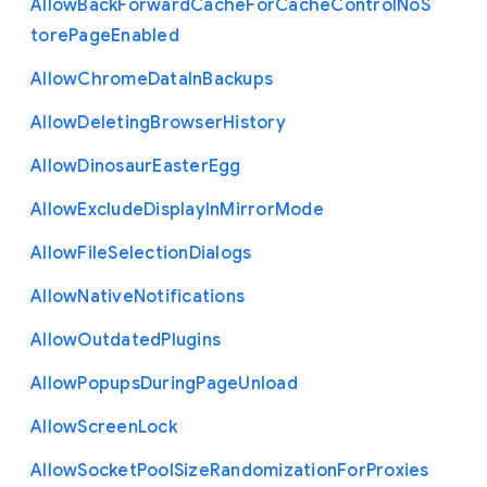
Allow
Back
Forward
Cache
For
Cache
Control
No
S
tore
Page
Enabled
Allow
Chrome
Data
In
Backups
Allow
Deleting
Browser
History
Allow
Dinosaur
Easter
Egg
Allow
Exclude
Display
In
Mirror
Mode
Allow
File
Selection
Dialogs
Allow
Native
Notifications
Allow
Outdated
Plugins
Allow
Popups
During
Page
Unload
Allow
Screen
Lock
Allow
Socket
Pool
Size
Randomization
For
Proxies