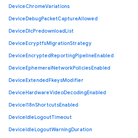
Device
Chrome
Variations
Device
Debug
Packet
Capture
Allowed
Device
Dlc
Predownload
List
Device
Ecryptfs
Migration
Strategy
Device
Encrypted
Reporting
Pipeline
Enabled
Device
Ephemeral
Network
Policies
Enabled
Device
Extended
Fkeys
Modifier
Device
Hardware
Video
Decoding
Enabled
Device
I18n
Shortcuts
Enabled
Device
Idle
Logout
Timeout
Device
Idle
Logout
Warning
Duration