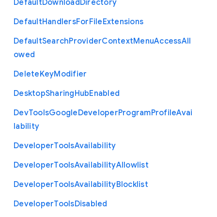
Default
Download
Directory
Default
Handlers
For
File
Extensions
Default
Search
Provider
Context
Menu
Access
All
owed
Delete
Key
Modifier
Desktop
Sharing
Hub
Enabled
Dev
Tools
Google
Developer
Program
Profile
Avai
lability
Developer
Tools
Availability
Developer
Tools
Availability
Allowlist
Developer
Tools
Availability
Blocklist
Developer
Tools
Disabled