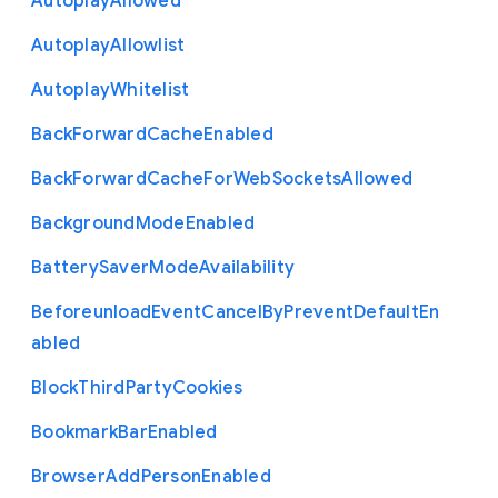
Autoplay
Allowed
Autoplay
Allowlist
Autoplay
Whitelist
Back
Forward
Cache
Enabled
Back
Forward
Cache
For
Web
Sockets
Allowed
Background
Mode
Enabled
Battery
Saver
Mode
Availability
Beforeunload
Event
Cancel
By
Prevent
Default
En
abled
Block
Third
Party
Cookies
Bookmark
Bar
Enabled
Browser
Add
Person
Enabled